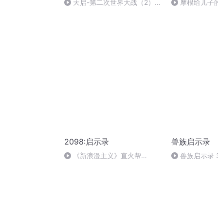
天启-第二次世界大战（2）法
摩根给儿子
国溃败
8️⃣封信：不断
2098:启示录
兽族启示录
《新浪漫主义》直火帮
兽族启示录 3
Feezy/直火帮Straight Fire
Gang