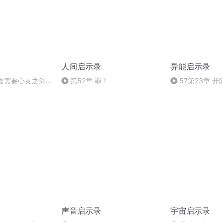
人间启示录
异能启示录
华夏需要心灵之剑
第52章 罪！
57第23章 
声音启示录
宇宙启示录