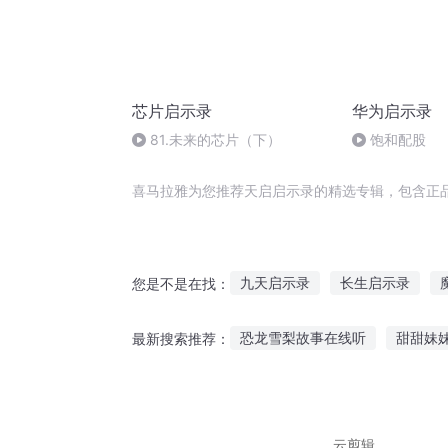
芯片启示录
华为启示录
81.未来的芯片（下）
饱和配股
喜马拉雅为您推荐天启启示录的精选专辑，包含正
九天启示录
长生启示录
您是不是在找：
人生启示录
北斗启示录
恐龙雪梨故事在线听
甜甜妹
最新搜索推荐：
月夜启示录
九州启示录
给孩子听的宪法故事
听心舞
搞笑故事适合讲给别人听
听
云剪辑