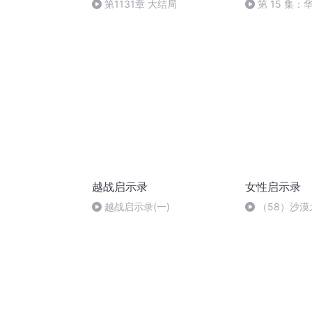
第1131章 大结局
第 15 集
就是通往伟大
越战启示录
女性启示录
越战启示录(一)
（58）沙
长老