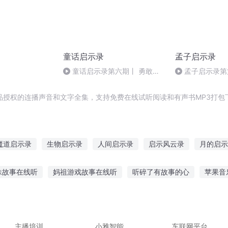
童话启示录
孟子启示录
童话启示录第六期丨 勇敢传
孟子启示录第
说，不死的太阳
品授权的连播声音和文字全集，支持免费在线试听阅读和有声书MP3打包
魔道启示录
生物启示录
人间启示录
启示风云录
月的启示
主神启示录
凡生启示录
龙血启示录
星空启示录
灵妖启示
妹故事在线听
妈祖游戏故事在线听
听碎了有故事的心
苹果音
蹈背后的故事
听故事睡觉的软件qq
听歌时听的故事
幼儿听故
长毛的故事出处
尾随女孩故事在线听
主播培训
小雅智能
车联网平台