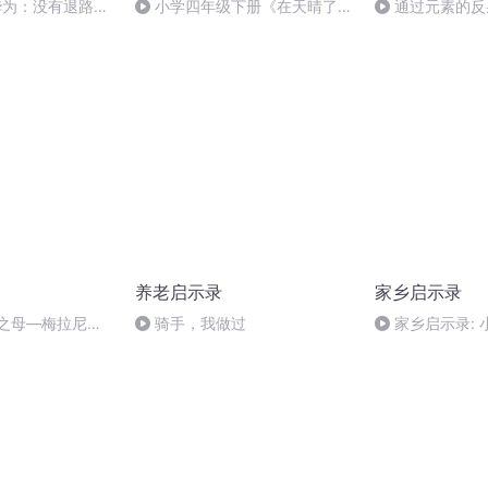
：华为：没有退路，
小学四年级下册《在天晴了的
通过元素的反
的唯一道路
时候》
地球年龄
养老启示录
家乡启示录
漠之母—梅拉尼亚
骑手，我做过
家乡启示录: 
安乐窝