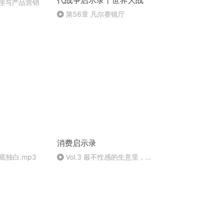
代战争启示录丨世界大战
管理与产品营销
第56章 凡尔赛镜厅
消费启示录
底独白.mp3
Vol.3 最不性感的生意里，藏
着消费投资的秘密 | 串台一下