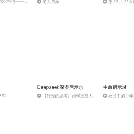
的23封信——第
老人与海
第2章 产品
汲取新经验
Deepseek深潜启示录
生命启示录
62
【行走的思考】如何重建人与
石缝中的百年
人之间的信任