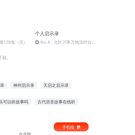
个人启示录
第129集（完）
No.4 : 允许万事万物流经自
己
下载。
录
神州启示录
天启之启示录
录
启示录魔神
黑夜启示录
乐可以听故事吗
古代语音故事在线听
事软件推荐苹果
米卡故事在线听
手机端
企业版