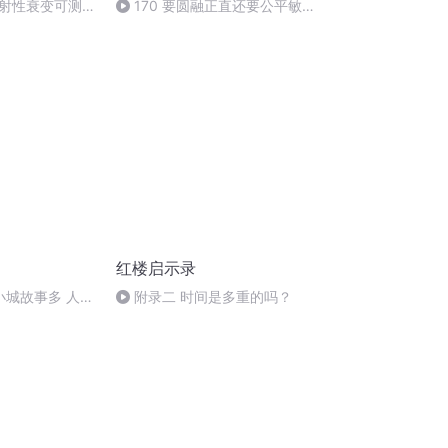
射性衰变可测算
170 要圆融正直还要公平敏捷
（完）
红楼启示录
小城故事多 人间
附录二 时间是多重的吗？