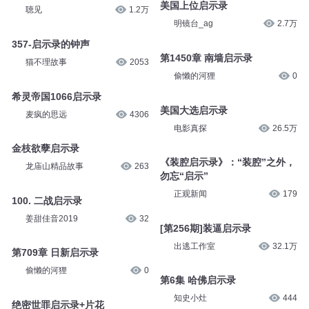
美国上位启示录
聴见
1.2万
明镜台_ag
2.7万
357-启示录的钟声
第1450章 南墙启示录
猫不理故事
2053
偷懒的河狸
0
希灵帝国1066启示录
美国大选启示录
麦疯的思远
4306
电影真探
26.5万
金枝欲孽启示录
《装腔启示录》：“装腔”之外，
龙庙山精品故事
263
勿忘“启示”
正观新闻
179
100. 二战启示录
姜甜佳音2019
32
[第256期]装逼启示录
出逃工作室
32.1万
第709章 日新启示录
偷懒的河狸
0
第6集 哈佛启示录
知史小灶
444
绝密世罪启示录+片花