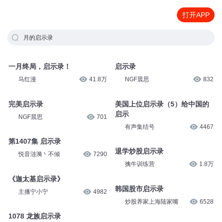
打开APP
月的启示录
一月终局，启示录！
启示录
马红漫
41.8万
NGF晨思
832
完美启示录
美国上位启示录（5）给中国的
启示
NGF晨思
701
有声集结号
4467
第1407集 启示录
退学炒股启示录
悦音涟漪丶不倾
7290
擒牛训练营
1.8万
《迦太基启示录》
韩国股市启示录
主播宁小宁
4982
炒股养家上海陆家嘴
6528
1078 龙族启示录