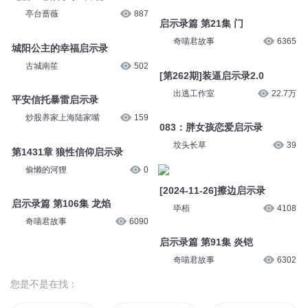
亭台蔷薇
887
启示录篇 第21集 门
奇喵君故事
6365
城阳公主的幸福启示录
古城南笙
502
[第262期]装逼启示录2.0
出逃工作室
22.7万
平安信托暴雷启示录
炒股养家上海陆家嘴
159
083：胖女孩恋爱启示录
坟头长草
39
第1431章 狼性信仰启示录
偷懒的河狸
0
[2024-11-26]擦边启示录
启示录篇 第106集 龙焰
毕栢
4108
奇喵君故事
6090
启示录篇 第91集 炎铠
奇喵君故事
6302
您是不是在找：