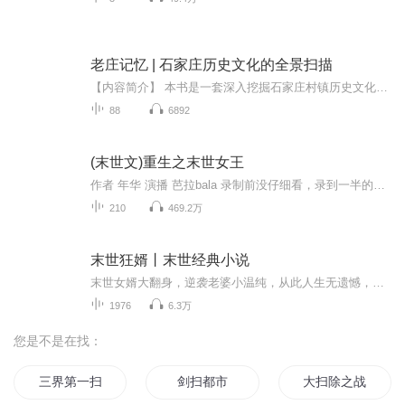
老庄记忆 | 石家庄历史文化的全景扫描
【内容简介】 本书是一套深入挖掘石家庄村镇历史文化的图书。其中，上册着眼于城中村，对在“三年大变样”背景下急剧变化融入城市的一个个城中村，进行了抢救性挖掘、记录，展现了其古迹遗存、历史演变、民俗风情、非物质文化遗产、村庄经济社会发展等等...
88
6892
(末世文)重生之末世女王
作者 年华 演播 芭拉bala 录制前没仔细看，录到一半的时候突然发现，年华的（重生之末世极品空间）跟这本小说，除了名字不一样，其他的都一毛一样，不过都是一个作者的，我也不知道是咋回事，凑合着听吧。。。。 末日血腥,满地狼藉,危机四伏,丧尸席卷全世界,为了生存,她苟且偷生,却不料被渣男一脚踹进丧尸群,待她再次睁开眼,竟然重生在末世前,还意外得到逆天的异能空间,再次面对末世,就看她怎么带着极品空间去灭丧尸,建立自己的军队冲破末世的黎明……
210
469.2万
末世狂婿丨末世经典小说
末世女婿大翻身，逆袭老婆小温纯，从此人生无遗憾，危途上路有良人......
1976
6.3万
您是不是在找：
三界第一扫把星
剑扫都市
大扫除之战