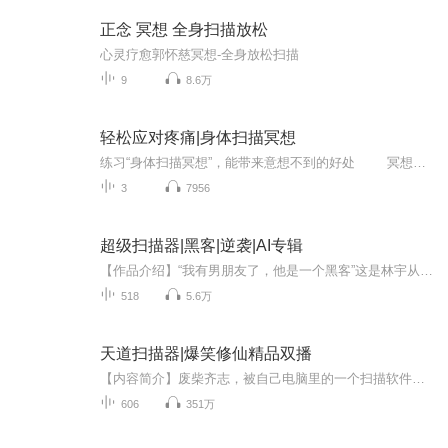
正念 冥想 全身扫描放松
心灵疗愈郭怀慈冥想-全身放松扫描
9
8.6万
轻松应对疼痛|身体扫描冥想
练习“身体扫描冥想”，能带来意想不到的好处 冥想只是专注于呼吸吗？不完全是这样。冥想有很多方法。其中一种方法是练习“身体扫描冥想”，这适合刚刚开始建立冥想练习的人。研究发现，跟随身体扫描引导的冥想可以帮助人们增强自我意识，轻松...
3
7956
超级扫描器|黑客|逆袭|AI专辑
【作品介绍】“我有男朋友了，他是一个黑客”这是林宇从高一追到高三的女人发给他的一条消息而在这个消息之后，林宇得到了一个叫做外星人专用的EXE程序文件于是，原本的电脑白痴，突然发现做一个黑客，居然如此简单！【作者介绍】宇飞痕【购买须知】1、本...
518
5.6万
天道扫描器|爆笑修仙精品双播
【内容简介】废柴齐志，被自己电脑里的一个扫描软件坑到了一个叫做庆国的仙侠世界，意外穿越却没想到也有了个系统，就是那个扫描软件。从此闯荡天下，系统在手，捉魂儿降妖，无所不能！什么，你很有钱？敢不敢和我比比啊？ 什么，你爸是大官？没有用啊，...
606
351万