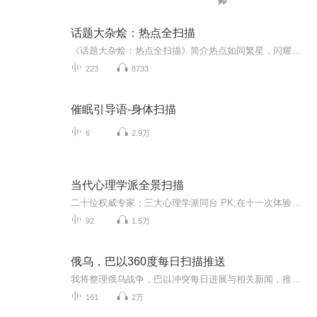
师
话题大杂烩：热点全扫描
《话题大杂烩：热点全扫描》简介热点如同繁星，闪耀在时代的天空，而《话题大杂烩：热点全扫描》就是为你量身定制的星际指南。在这个信息爆炸的时代，热点事件层出不穷，让人目不暇接。从娱乐明星的绯闻八卦，到国际政治的风云变幻；从前沿科技的突破创新...
223
8733
催眠引导语-身体扫描
6
2.9万
当代心理学派全景扫描
二十位权威专家；三大心理学派同台 PK;在十一次体验式心理工作坊中，专家们将心理学的不同学派和各种技术近距离和学员交流。
92
1.5万
俄乌，巴以360度每日扫描推送
我将整理俄乌战争，巴以冲突每日进展与相关新闻，推送给听友。希望您能在最快时间了解两个热点的进展状况。
161
2万