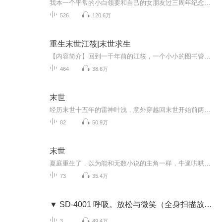
我本一个平常的小白领要和自己的女朋友过三周年纪念日，无奈那件事情将我们分开，我在末世挣扎着生存下去又是一件件事情将我和伙伴分开，我简直就是衰神附体了，于是我从一个普通人变成人人害怕的杀神！被通缉五百亿那又如何？何惧，我乃宇宙之主 （本书不...
526
120.6万
重生末世江筱|末世求生
【内容简介】回到一千年前的江筱，一个小小的图书管理员，面临着在这世界，人类被挤下了食物链的最顶端的事实，必须想尽办法活下去。就是一个没有大志向的宅女在末世纪元生活下去的求生故事。【作者/主播简介】作者：宅四MM，网络小说作家。主播：点点传媒...
464
38.6万
末世
经历末世十五年的雷神叶浅，意外穿越回末世开始前两天。这一次，她不会再留遗憾，她要回到自己的祖国，与自己的父母在一起，哪怕是末世来临。她与战友们又要如何在这末世中，寻求一片净土？保护父母一生平安？本文一对一，男女双强，身心干净！
82
50.9万
末世
夏庭重生了，以为能和无数小说的主角一样，牛逼哄哄的虐死渣男，斗败小三，修个法术，横行末世。 然而，理想是霸气攻，现在永远特么是渣受，末世开始没几天就碰到个不要脸的臭流氓。夏庭仰天竖中指，特么让劳资重生回来就是被流氓骑压的吗？！！！ 雷少恒...
73
35.4万
▼ SD-4001 呼吸。放松与微笑（全身扫描放松法）
3
49.4万