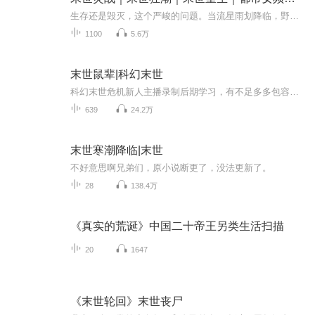
生存还是毁灭，这个严峻的问题。当流星雨划降临，野兽横行，巨型昆虫肆虐，植物狂暴生长。人类的生存生存该如何去何从？
1100
5.6万
末世鼠辈|科幻末世
科幻末世危机新人主播录制后期学习，有不足多多包容支持，音频仅供交流学习使用。【内容简介】末日、丧尸、个人、群体……我也看过一些末日题材的小说，咋说呢，总是觉得不太合情理，不太合乎逻辑。有人说科幻就别要逻辑了，太较真就不好看了。确实，包括...
639
24.2万
末世寒潮降临|末世
不好意思啊兄弟们，原小说断更了，没法更新了。
28
138.4万
《真实的荒诞》中国二十帝王另类生活扫描
20
1647
《末世轮回》末世丧尸