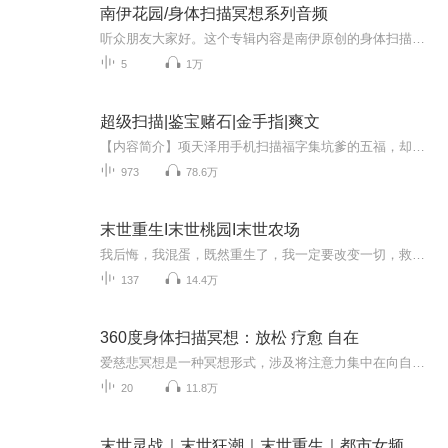
南伊花园/身体扫描冥想系列音频
听众朋友大家好。这个专辑内容是南伊原创的身体扫描冥想，包括现在市面上还没有或很少的骨骼、经络、气、穴位、细胞、内脏、器官系统等几个主题。帮助你在各个维度、各个层面，专门性、全方位地了解、认知、觉察自己的身体和精气神，通过觉察力、关注力、感恩和爱扫描到身体每一个维度的每一处，提升身体的敏感度，加强意识和身体的联动、融合，自我疗愈和有意识地提升自己的生理、心理状态。
5
1万
超级扫描|鉴宝赌石|金手指|爽文
【内容简介】项天泽用手机扫描福字集坑爹的五福，却意外地发现他的手机居然能将扫描的物品下载到现实中。望着手里成功下载的福字，项天泽不由得热泪盈眶……虽然能下载一个破福字没什么用处，可如果钞票也能下载的话……【作者/主播】作者：翼龙，咪咕阅读...
973
78.6万
末世重生I末世桃园I末世农场
我后悔，我混蛋，既然重生了，我一定要改变一切，救回我的亲人，带着我的亲人在这可怕的末世活下来，秦韩风仰起头，相比之前慌乱迷茫，这一刻他的眼中显出前所未有的坚定。如果末世无法避免，那么，他，秦韩风一定要活得比谁都好！
137
14.4万
360度身体扫描冥想：放松 疗愈 自在
爱慈悲冥想是一种冥想形式，涉及将注意力集中在向自己和他人发送爱和善意上。爱慈悲冥想的目标是培养同情心和共感能力。要练习爱慈悲冥想，请找一个安静的地方，在那里不会受到干扰。坐在舒适的位置上，闭上眼睛，专注于向自己发送爱和善意。然后，将注意...
20
11.8万
末世灵战｜末世狂潮｜末世重生｜都市女频｜末世求生