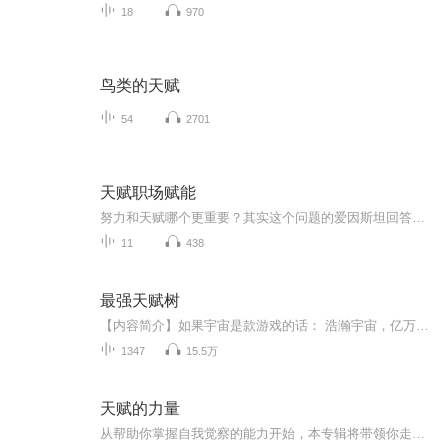
18
970
鸟类的天赋
54
2701
天赋职场赋能
努力和天赋哪个更重要？其实这个问题的爱因斯坦回答得最为贴切，成功不是靠单薄的天赋就能达到的。成功路上“努力”二字不可缺席，天赋与努力相结合才是真正通往成功的康庄大道。
11
438
最强天赋树
【内容简介】如果宇宙是款游戏的话： 浩瀚宇宙，亿万世界，地球只是游荡在域外星空的孤独星球。 而域内星域魔师纵横，他们探索基因深处的奥秘，追寻生命进化的最终形态，在无尽的岁月长河中前仆后继，踏出一条通往神坛之路。 游戏高手风浩意外涉足这片星域...
1347
15.5万
天赋的力量
从帮助你掌握自我觉察的能力开始，本专辑将带领你走向觉醒。对原著的朗读+解读。