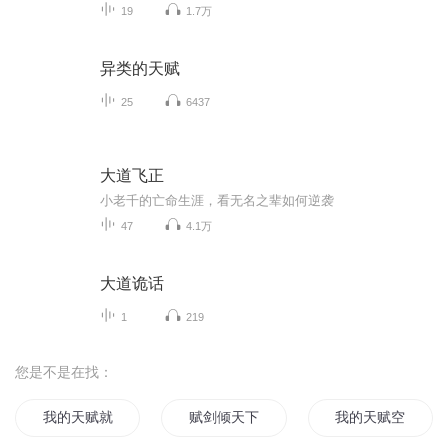
19
1.7万
异类的天赋
25
6437
大道飞正
小老千的亡命生涯，看无名之辈如何逆袭
47
4.1万
大道诡话
1
219
您是不是在找：
我的天赋就是重生
赋剑倾天下
我的天赋空间