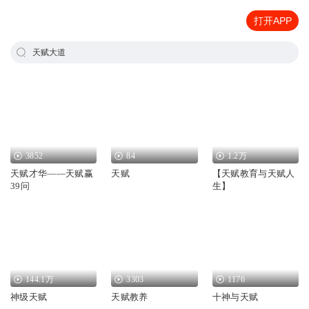
打开APP
天赋大道
3852
84
1.2万
天赋才华——天赋赢
天赋
【天赋教育与天赋人
39问
生】
144.1万
3303
1176
神级天赋
天赋教养
十神与天赋