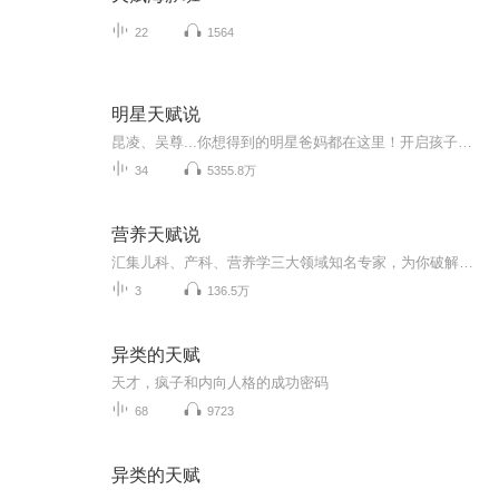
22
1564
明星天赋说
昆凌、吴尊...你想得到的明星爸妈都在这里！开启孩子天赋，听他们怎么说！
34
5355.8万
营养天赋说
汇集儿科、产科、营养学三大领域知名专家，为你破解开启宝宝天赋的营养密码！
3
136.5万
异类的天赋
天才，疯子和内向人格的成功密码
68
9723
异类的天赋