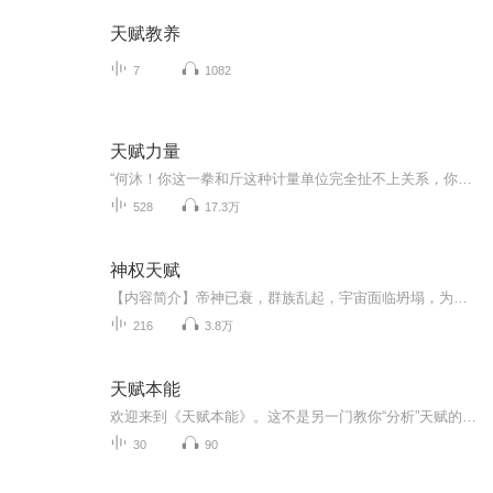
天赋教养
7
1082
天赋力量
“何沐！你这一拳和斤这种计量单位完全扯不上关系，你为何要叫它十斤之拳？”“哦，是这样的，这一拳出去，我当场瘦了十斤，所以叫它十斤之拳。” 电子音更新快电子音更新快电子音更新快电子音更新快电子音更新快电子音更新快电子音更新快电子音更新快电子音更新快电子音更新快电子音更新快电子音更新快电子音更新快电子音更新快电子音更新快电子音更新快电子音更新快电子音更新快电子音更新快电子音更新快电子音更新快电子音更新快电子音更新快电子音更新快电子音更新快电子音更新快电子音更新快电子音更新...
528
17.3万
神权天赋
【内容简介】帝神已衰，群族乱起，宇宙面临坍塌，为拯宇宙，帝子降临！ “你就一乌鸦嘴，啥不好的事，从你嘴里说出来，就会应验！” “邪神真的不是盖的，这都第多少把了！还是你赢，你能给弟兄们留个活路不？” “幸运神，来，这次彩票号码是多少？随便报...
216
3.8万
天赋本能
欢迎来到《天赋本能》。这不是另一门教你“分析”天赋的课，而是一次带你“回归”内在的深度探索。我们认为，真正的天赋并非后天习得的知识，而是一种先天的、内置的生命本能——它通过你的热爱、直觉、心流和身体感受不断向你发送信号，只是你从未系统学...
30
90