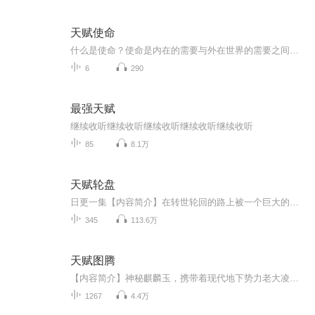
天赋使命
什么是使命？使命是内在的需要与外在世界的需要之间的耦合！内在的需要实质上是我们自身的欲求、渴望、追求、理想……马斯洛需求来讲，这个内在的需要几乎是每个人的本能。但是外在的需要是什么？外在的需要是我们每一个个体能够充分认识、理解到这个世界...
6
290
最强天赋
继续收听继续收听继续收听继续收听继续收听
85
8.1万
天赋轮盘
日更一集【内容简介】在转世轮回的路上被一个巨大的轮盘砸中，周浩来到了另一个世界，会有什么样的故事等着他呢？请期待！【作者/主播简介】作者：断剑沉心，网络小说作家。主播：哲睿，播音员主持人，用声音让你体会故事，感受主角的光环。【购买须知】1...
345
113.6万
天赋图腾
【内容简介】神秘麒麟玉，携带着现代地下势力老大凌青的灵魂来到了这个崇尚至高武力的崇武大陆。这一世，他名为凌青衍。崇武大陆，恒古至今，流传着一句话：天赋图腾者，天地的宠儿。【作者/主播简介】作者：有时有点邪，网络小说作家。主播：春儿【购买须...
1267
4.4万