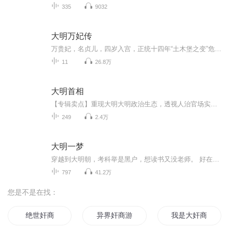
335
9032
大明万妃传
万贵妃，名贞儿，四岁入宫，正统十四年“土木堡之变”危难之际，十九岁的她受孙太后之命，保育两岁的皇太子朱见深（明宪宗）。之后三十余年间，二人经历曲折感人，在中国历代皇帝爱情生活中，堪称历经患难之深，年岁相差之大，持续年代之久，相爱程度之初...
11
26.8万
大明首相
【专辑卖点】重现大明大明政治生态，透视人治官场实况，历史类出版书籍。【作者】维衡【主播】冬子【专辑简介】作者站在大历史维度，充分尊重历史真实，主要事件、人物不虚构、不美（丑）化，制度、风俗等细节还原历史原貌，以人性为底色，以朝廷为枢纽，...
249
2.4万
大明一梦
穿越到大明朝，考科举是黑户，想读书又没老师。 好在隔壁就是流放王阳明的龙场驿，不过还得等几年，那就先抢一个老师回家凑合着学吧。
797
41.2万
您是不是在找：
绝世奸商
异界奸商游
我是大奸商