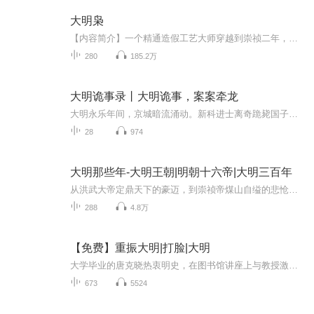
大明枭
【内容简介】一个精通造假工艺大师穿越到崇祯二年，这是大明帝国最黑暗的岁月，内有饥民暴动，外有强兵压境，看一个小人物，怎样依靠自己的一双手，在乱世中挣扎、生存，最后成为一个名震天下大明枭雄！ 【作者/主播简介】作者：炮兵，网络小说作家。主播...
280
185.2万
大明诡事录丨大明诡事，案案牵龙
大明永乐年间，京城暗流涌动。新科进士离奇跪毙国子监，手中紧握半张《永乐大典》残页；城南醉汉暴毙医馆，死前呓语“靖难”“建文”，颈现九宫血符；贡院科举风云突变，毒茶暗藏，考生接连七窍流血而亡……一切，皆指向一桩被掩盖数十年的禁忌旧案——洪...
28
974
大明那些年-大明王朝|明朝十六帝|大明三百年
从洪武大帝定鼎天下的豪迈，到崇祯帝煤山自缢的悲怆，三百年大明，藏尽王朝更迭的风云诡谲，亦写满人文璀璨的传世篇章。《大明那些年-明鉴千秋》以通俗叙事叩开朱墙宫门，于岁月烟尘中打捞鲜活过往。这里有郑和下西洋的碧波壮歌，有王阳明心学的思想回响；...
288
4.8万
【免费】重振大明|打脸|大明
大学毕业的唐克晓热衷明史，在图书馆讲座上与教授激辩明朝晚期历史。回家后朋友提及穿越，他心生动摇。随后他意外穿越，欲凭历史知识重振大明，看他如何改写历史。
673
5524