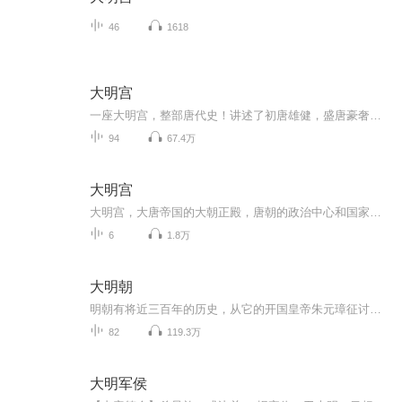
46
1618
大明宫
一座大明宫，整部唐代史！讲述了初唐雄健，盛唐豪奢，晚唐衰落的历史风云。
94
67.4万
大明宫
大明宫，大唐帝国的大朝正殿，唐朝的政治中心和国家象征，位于唐京师长安(今西安)北侧的龙首原。始建于唐太宗贞观八年(634年)，原名永安宫，是唐长安城三座主要宫殿"三大内"(大明宫、太极宫、兴庆宫)中规模最大的一座，称为"东内"。自唐高宗起，先后有17位唐朝皇帝在此处理朝政，历时达200余年。本专辑的所有内容均来自于央视原《大明宫》纪录片，为纪念已逝的原片配音李易老师，向大师致敬。若有侵权，请联系删除！！
6
1.8万
大明朝
明朝有将近三百年的历史，从它的开国皇帝朱元璋征讨杀伐开始，到亡国皇帝崇祯上吊结束。其中的每个局都是这段漫长历史过程中的重要一环。官场游戏贯穿始终，无休无止。看不见尽头的君臣博弈，就像是一场一个人对付百人千人的车轮大战。在朱元璋平定天下之...
82
119.3万
大明军侯