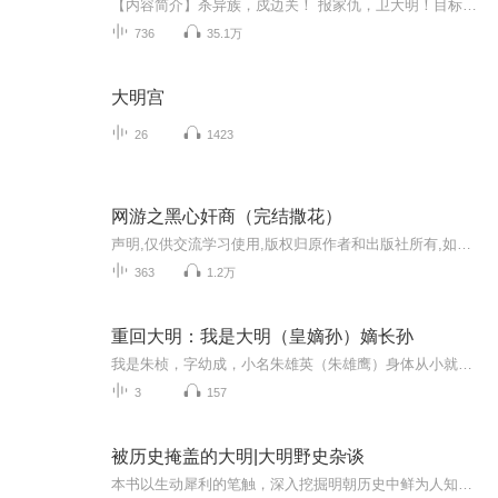
【内容简介】杀异族，戍边关！ 报家仇，卫大明！目标十分明确的张枫在未来的永乐大帝朱老四的手下开始了自己波澜壮阔的一生！【作者/主播】作者：冼青竹主播：誉霏潼文化传媒【购买须知】1、本作品为付费有声书，前88集为免费试听，购买成功后，即可收听，...
736
35.1万
大明宫
26
1423
网游之黑心奸商（完结撒花）
声明,仅供交流学习使用,版权归原作者和出版社所有,如果喜欢,请支持正版.
363
1.2万
重回大明：我是大明（皇嫡孙）嫡长孙
我是朱桢，字幼成，小名朱雄英（朱雄鹰）身体从小就不好，经常生病，也经常咳嗽，得风寒，本以为我将要英年早逝，然而，我并没有像历史上那样被命带走，而是好友徐暮云（徐妙云）身体从小就健康，性格开朗活泼，温柔体贴，陪在我身边，她是卫国公（微国公...
3
157
被历史掩盖的大明|大明野史杂谈
本书以生动犀利的笔触，深入挖掘明朝历史中鲜为人知的秘闻与惊心动魄的权谋博弈，从帝王心术到官场暗流，从铁血征战到文化兴衰，全方位揭示大明王朝的光荣与黑暗。书中既有朱棣追捕尼姑的荒诞圣旨，也有万历皇帝被言官“骂”到罢工的无奈；既有张居正改革...