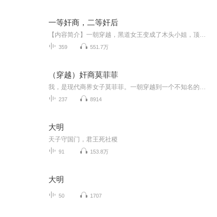
一等奸商，二等奸后
【内容简介】一朝穿越，黑道女王变成了木头小姐，顶着单纯的皮，做着阴险的事。白莲花妹妹来抢皇子未婚夫？渣男送你不谢！花魁后娘逼她代嫁敌国当人质？帮你找到旧情人牵红线幽会不谢！伪君子渣爹利用完公主娘亲又利用她？绝育毒药帮你终身避孕不谢！某日...
359
551.7万
（穿越）奸商莫菲菲
我，是现代商界女子莫菲菲。一朝穿越到一个不知名的封建朝代，居然还是一个妓院老板的女儿。既来之，则安之，看我如何运用现代商业头脑打造我的古代商业帝国。 什么商业选秀，不，是花魁选拔，什么开设商场，不，是客栈酒楼，赌场商行……通通都是我...
237
8914
大明
天子守国门，君王死社稷
91
153.8万
大明
50
1707