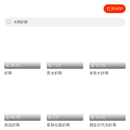
打开APP
大明奸商
49.4万
7.1万
42.3万
奸商
贵女奸商
末世大奸商
68.3万
2万
14.3万
风流奸商
星际位面奸商
我在古代当奸商