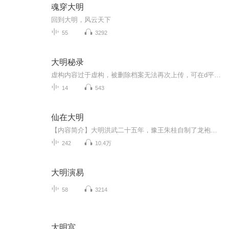
魂穿大明
回到大明，风云天下
55
3292
大明秘录
虚构内容过于虚构，被删除档案无法再次上传，可在d平台补看
14
543
仙在大明
【内容简介】大明洪武二十五年，豫王朱桂自制了龙袍，坐上了龙椅，然后被抓到了。一穿越就得罪了朱元璋、朱允文、朱棣3个皇帝，这个开局很坑……【作者/主播简介】作者：力福海，网络小说作家。演播：天鱼工作室-泠【购买须知】1、部分集数可免费试听，具...
242
10.4万
大明演易
58
3214
大明宫