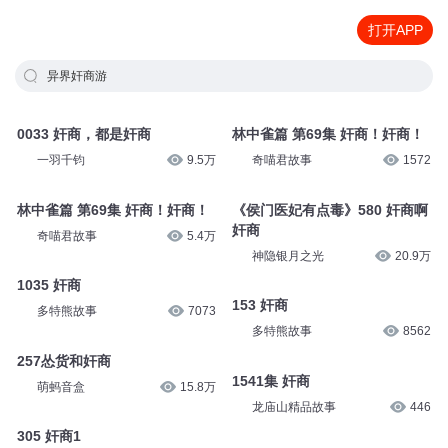
打开APP
异界奸商游
0033 奸商，都是奸商
林中雀篇 第69集 奸商！奸商！
一羽千钧
9.5万
奇喵君故事
1572
林中雀篇 第69集 奸商！奸商！
《侯门医妃有点毒》580 奸商啊
奸商
奇喵君故事
5.4万
神隐银月之光
20.9万
1035 奸商
153 奸商
多特熊故事
7073
多特熊故事
8562
257怂货和奸商
1541集 奸商
萌蚂音盒
15.8万
龙庙山精品故事
446
305 奸商1