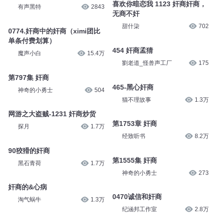
喜欢你暗恋我 1123 奸商奸商，
有声黑特
2843
无商不奸
甜什柒
702
0774.奸商中的奸商（ximi团比
单条付费划算）
454 奸商孟猜
魔声小白
15.4万
劉老道_怪兽声工厂
175
第797集 奸商
465-黑心奸商
神奇的小勇士
504
猫不理故事
1.3万
网游之大盗贼-1231 奸商炒货
第1753章 奸商
探月
1.7万
经致听书
8.2万
90狡猾的奸商
第1555集 奸商
黑石青荷
1.7万
神奇的小勇士
273
奸商的&心病
0470诚信和奸商
淘气蜗牛
1.3万
纪涵邦工作室
2.8万