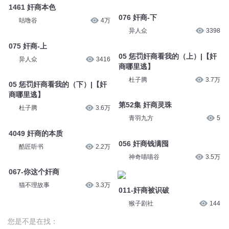
1461 奸商本色
076 奸商-下
咕噜谷
4万
异人众
3398
075 奸商-上
05 惩罚奸商看我的（上）|【奸
异人众
3416
商哪里逃】
杜子腾
3.7万
05 惩罚奸商看我的（下）|【奸
商哪里逃】
第52集 奸商灵珠
杜子腾
3.6万
青羽九方
5
4049 奸商的本质
056 奸商钱满囤
酷匠听书
2.2万
神奇喵喵谷
3.5万
067-你这个奸商
猫不理故事
3.3万
011-奸商被识破
猴子剧社
144
您是不是在找：