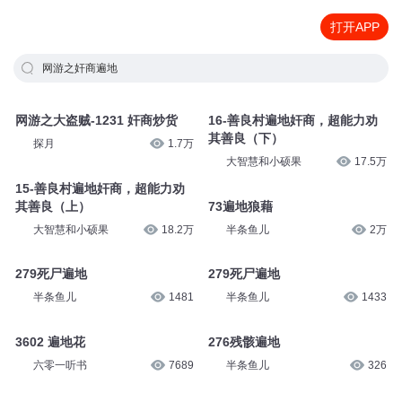
打开APP
网游之奸商遍地
网游之大盗贼-1231 奸商炒货
16-善良村遍地奸商，超能力劝
其善良（下）
探月
1.7万
大智慧和小硕果
17.5万
15-善良村遍地奸商，超能力劝
其善良（上）
73遍地狼藉
大智慧和小硕果
18.2万
半条鱼儿
2万
279死尸遍地
279死尸遍地
半条鱼儿
1481
半条鱼儿
1433
3602 遍地花
276残骸遍地
六零一听书
7689
半条鱼儿
326