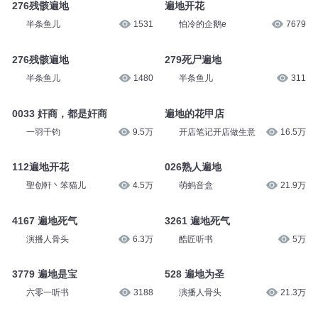
276残骸遍地
遍地开花
半条鱼儿
1531
怕冷的企鹅e
7679
276残骸遍地
279死尸遍地
半条鱼儿
1480
半条鱼儿
311
0033 奸商，都是奸商
遍地的花甲店
一羽千钧
9.5万
开店笔记开店做生意
16.5万
112遍地开花
026熟人遍地
聖创軒丶笨猫儿
4.5万
萌蚂音盒
21.9万
4167 遍地死气
3261 遍地死气
演播人骨头
6.3万
酷匠听书
5万
3779 遍地是宝
528 遍地为圣
六零一听书
3188
演播人骨头
21.3万