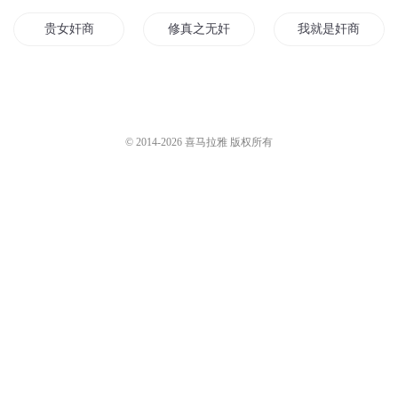
贵女奸商
修真之无奸不商
我就是奸商
网游之挖遍天下
奸商十岁
非常奸商
异界奸商系统
最强奸商系统
大明奸商
© 2014-
2026
喜马拉雅 版权所有
我在三界做奸商
异界奸商游
逆天小奸商
三界小奸商
穿越到唐朝当奸商
天庭大奸商
次元奸商
我是大奸商