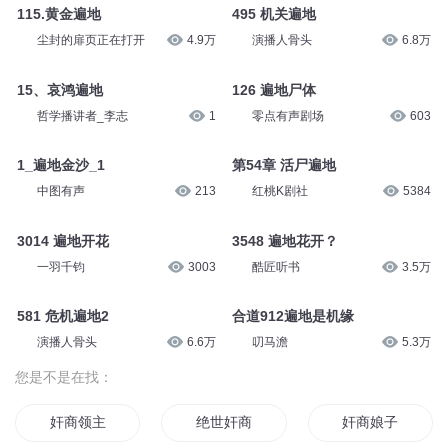
115.黄金遍地
495 机关遍地
尘封的扉页正在打开
4.9万
演播人骨头
6.8万
15、哀鸿遍地
126 遍地尸体
哲学播讲者_李志
1
零点有声剧场
603
1_遍地金沙_1
第54章 活尸遍地
中图有声
213
红桃K剧社
5384
3014 遍地开花
3548 遍地花开？
一羽千钧
3003
酷匠听书
3.5万
581 危机遍地2
合道912遍地是机缘
演播人骨头
6.6万
叨马澹
5.3万
您是不是在找：
奸商领主
绝世奸商
奸商娘子