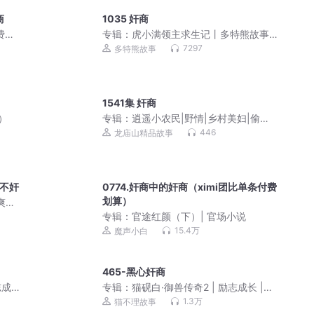
商
1035 奸商
费有
专辑：
虎小满领主求生记丨多特熊故事
丨虎小满领主系列
7297
多特熊故事
1541集 奸商
）
专辑：
逍遥小农民|野情|乡村美妇|偷香
高手|爽文多女主
446
龙庙山精品故事
商不奸
0774.奸商中的奸商（ximi团比单条付费
划算）
爽文|
专辑：
官途红颜（下）| 官场小说
15.4万
魔声小白
465-黑心奸商
志成
专辑：
猫砚白·御兽传奇2 | 励志成长 |猫
不理故事
1.3万
猫不理故事