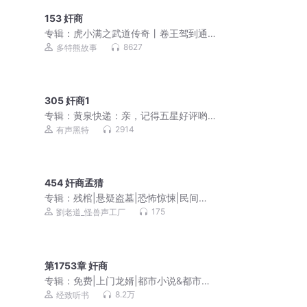
153 奸商
专辑：
虎小满之武道传奇丨卷王驾到通
通闪开丨多特熊故事
8627
多特熊故事
305 奸商1
专辑：
黄泉快递：亲，记得五星好评哟
丨搞笑悬疑丨多人有声剧
2914
有声黑特
454 奸商孟猜
专辑：
残棺|悬疑盗墓|恐怖惊悚|民间禁
忌|风水玄学|阴阳先生
175
劉老道_怪兽声工厂
第1753章 奸商
专辑：
免费|上门龙婿|都市小说&都市生
活&恩怨情深
8.2万
经致听书