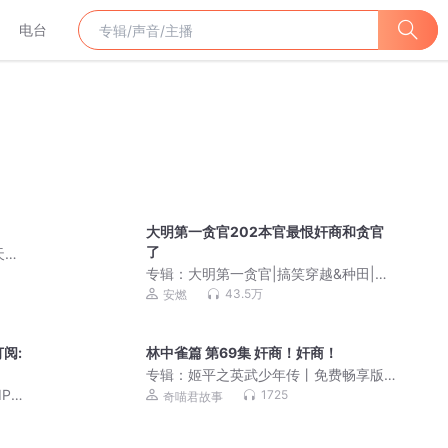
电台
大明第一贪官202本官最恨奸商和贪官
了
天改
人有声
专辑：
大明第一贪官|搞笑穿越&种田|安
燃领衔多人有声剧|VIP免费有声小说
43.5万
安燃
阅:
林中雀篇 第69集 奸商！奸商！
专辑：
姬平之英武少年传丨免费畅享版
丨第1季
IP免
1725
奇喵君故事