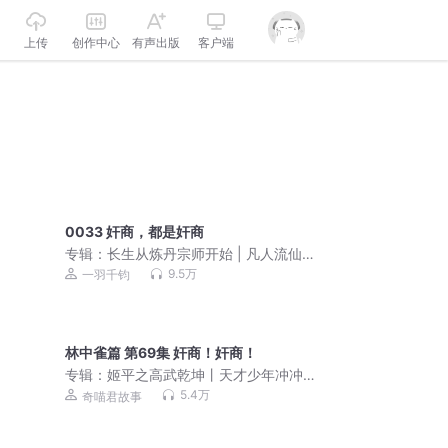
上传
创作中心
有声出版
客户端
0033 奸商，都是奸商
专辑：
长生从炼丹宗师开始 | 凡人流仙
侠 | 霸榜玄幻巨作 | VIP免费 | 多人有声
9.5万
一羽千钧
剧
林中雀篇 第69集 奸商！奸商！
专辑：
姬平之高武乾坤丨天才少年冲冲
冲丨奇喵宇宙
5.4万
奇喵君故事