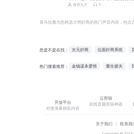
丨多人演播
5
青羽九方
喜马拉雅为您精选大明奸商的热门声音内容，包含
次元奸商
位面奸商系统
您是不是在找：
奸商娘子
我就是奸商
奸
金钱谋杀爱情
重生掳夫
热门搜索推荐：
天庭大奸商
贵女奸商
超次元舰队
别动找到你了
云剪辑
开放平台
在线音频剪辑神器
对接海量精彩内容
关于我们
联系我
Copyright © 2012-