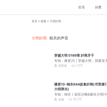
发现
分类
>
>
首页
搜索
大明奸商
大明奸商
相关的声音
穿越大明 0189章 奸商牙子
专辑：
爆更20 | 穿越大明，我要逆
命 | 长篇历史爽文 | 明末太子 | 多
2.2万
却星辰
剧
爆更10-锦衣644捉拿奸商(书荒请订
大明莽夫)
专辑：
锦衣丨搞笑沙雕&爆笑大明|V
费有声小说
22.7万
安燃