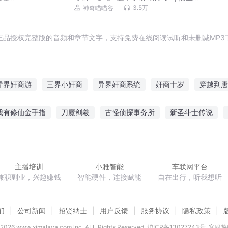
长 | 爆笑日常
3.5万
神奇喵喵谷
正品授权完整版的音频和章节文字，支持免费在线阅读试听和未删减MP3
异界奸商游
三界小奸商
异界奸商系统
奸商十岁
穿越到唐
商领主
修真之无奸不商
我是大奸商
我在三界做奸商
非常
我有修仙金手指
刀魔剑羲
古怪侦探事务所
新圣斗士传说
孕夫二嫁
灵气可持续发展进行时
二次元大法师
云天之心
主播培训
小雅智能
车联网平台
兼职副业，兴趣赚钱
智能硬件，连接赋能
自在出行，听我想听
们
公司新闻
招贤纳士
用户反馈
服务协议
隐私政策
2026
www.ximalaya.com lnc. ALL Rights Reserved
沪ICP备13027243号
客服热线