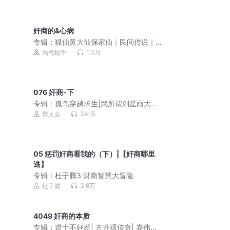
奸商的&心病
专辑：
狐仙黄大仙保家仙｜民间传说｜
民间故事
1.3万
淘气蜗牛
076 奸商-下
专辑：
孤岛穿越求生|武所谓刘星雨大冒
险全民求生
3415
异人众
05 惩罚奸商看我的（下）|【奸商哪里
逃】
专辑：
杜子腾3·财商智慧大冒险
3.6万
杜子腾
4049 奸商的本质
专辑：
道士不好惹| 古井观传奇| 嘉伟演