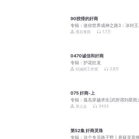
90狡猾的奸商
专辑：
迷你世界成神之路3：冰封王
1.7万
黑石青荷
0470诚信和奸商
专辑：
护花狂龙
2.8万
纪涵邦工作室
075 奸商-上
专辑：
孤岛穿越求生|武所谓刘星雨
险全民求生
3433
异人众
第52集 奸商灵珠
专辑：
这个专员路子野丨悬疑灵异