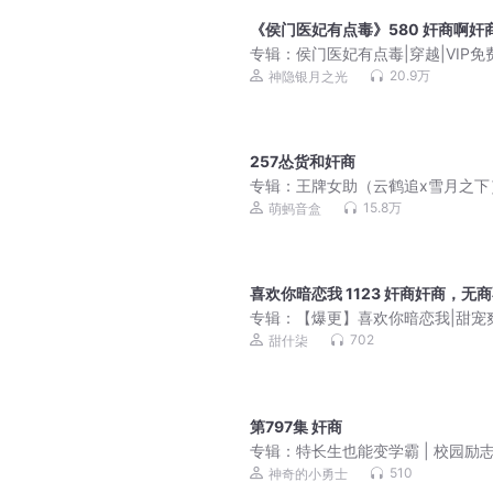
《侯门医妃有点毒》580 奸商啊奸
专辑：
侯门医妃有点毒|穿越|VIP免
声小说
20.9万
神隐银月之光
257怂货和奸商
专辑：
王牌女助（云鹤追x雪月之下
15.8万
萌蚂音盒
喜欢你暗恋我 1123 奸商奸商，无
专辑：
【爆更】喜欢你暗恋我|甜宠
双洁1V1|阅文白金现言|真人多播
702
甜什柒
第797集 奸商
专辑：
特长生也能变学霸 | 校园励
长故事
510
神奇的小勇士