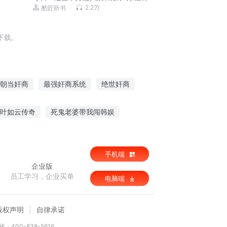
播| 紫袍道士绝代道人
2.2万
酷匠听书
下载。
朝当奸商
最强奸商系统
绝世奸商
奸商
网游之奸商遍地
逆天小奸商
叶如云传奇
死鬼老婆带我闯韩娱
幽冥龙道
手机端
企业版
员工学习，企业买单
电脑端
版权声明
自律承诺
：400-838-5616