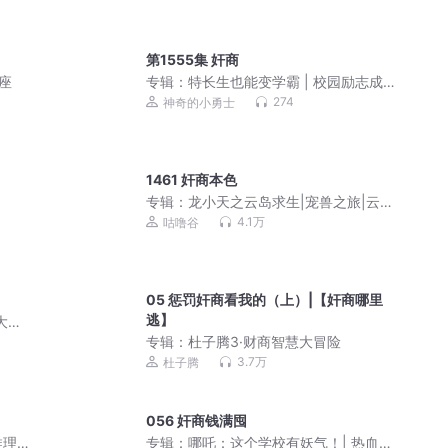
第1555集 奸商
座
专辑：
特长生也能变学霸 | 校园励志成
长故事
274
神奇的小勇士
1461 奸商本色
专辑：
龙小天之云岛求生|宠兽之旅|云岛
冒险|积极努力
4.1万
咕噜谷
05 惩罚奸商看我的（上）|【奸商哪里
逃】
大冒
专辑：
杜子腾3·财商智慧大冒险
3.7万
杜子腾
056 奸商钱满囤
推理
专辑：
哪吒：这个学校有妖气！| 热血成