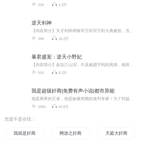
318
1.3万
逆天剑神
【内容简介】天才剑阵师偷学万剑宗万剑大典被抓，含恨而终，转世异界大陆，重拾旧业，剑阵之威响彻新的大陆，新的大陆武者等级由低到高分：黄铜境，翡翠境，白玉境，沧蓝境，紫灵境，赤金境，玄武境，地冥境，天破境，这里是武者的世界，同样这里也有着炼...
349
18.2万
暴君盛宠：逆天小野妃
【内容简介】血染江山泪，不及她眉宇间的风情。相府之女机关算尽一生错爱辅他成相，一颗不见的守宫砂，被怀疑不贞乱棍打死。宿命的纠葛，她再次重生。一场诡异难测的阴谋，一次干净利索杀戮，一位暴毙而死的宠妃，一座繁华酴醾的皇宫。若，爱是一首永不停...
510
8.3万
我是超级奸商|免费有声小说|都市异能
他是商界的王者，他是纵横捭阖的谈判专家！为了利益，他不择手段，看他如何在商界携风云之势，一路高歌猛进，混的风生水起。
1054
43.8万
您是不是在找：
我就是奸商
网游之奸商遍地
天庭大奸商