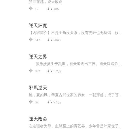
异世穿越，逆天改命
12
785
逆天狂魔
【内容简介】不是主角没关系，没有光环也无所谓，候补也要活得精彩，小人物也能成为一代传奇。青龙之牙，白虎之爪，朱雀之翼，玄武真罡。绝世神功人神所创，练错了。吞噬魔功，损人利己受人唾弃，偷偷练谁知道。魔武心诀，内功不足添水分，别拿质量说事，...
517
2043
逆天之界
狼族妖灵生于乱世，被天道逐出三界。遭天庭追杀、魔域围剿、凡界遗弃，他踏血而行，以灵修身、以魂证道。与旧神争锋，和魔王为敌，向天道叫板，凭一句 “三界容不下我，便造第四界” 以身成界。恢宏东方玄幻史诗，燃爆耳膜与灵魂！
892
3.2万
邪凤逆天
她，夏如风，华夏古武世家的养女，一朝穿越，成了苍狼国被逐出家门，剥夺姓氏的严家之女。谁能想到，那无法成为召唤师的懦弱小姐在一次遭受陷害至死之后，迎来的将是一个崭新的华夏灵魂。在那边远的城市，不起眼的夏家，却因她的强势，逐渐的出落在大陆诸...
59
2.1万
逆天改命
在这强者为尊、血脉至上的青苍界，少年曾是叶家世子，为家族出生入死，却因“天选之人”的横空出世，被无情废黜，沦为杂役。当妹妹叶灵因他受辱，当家族冷眼将他逼至绝境，他以凡躯燃起逆天怒火——若命运不公，便一剑斩之！ 身负双重丹田之谜的他，从...