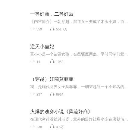
一等奸商，二等奸后
【内容简介】一朝穿越，黑道女王变成了木头小姐，顶着单纯的皮，做着阴险的事。白莲花妹妹来抢皇子未婚夫？渣男送你不谢！花魁后娘逼她代嫁敌国当人质？帮你找到旧情人牵红线幽会不谢！伪君子渣爹利用完公主娘亲又利用她？绝育毒药帮你终身避孕不谢！某日...
359
551.7万
逆天小蛊妃
莫小小是—个苗疆女孩，会些驱魔用蛊。平时同学们爱叫她蛊妹。在一次与同学在学校后山中冒险，恰巧遇上暴风雨的他们，躲进了不远处的山洞。不听莫小小忠告的同学们进入了山洞，莫小小只觉山洞中有股尸气，感觉会有不干净的东西.....不料被僵尸蜂吓坏的同学竟惊扰了传说中的二代僵尸，莫小小在与其周旋时让同学们快走，怎奈以她的灵力根本对付不了，最后剩下她该如何应对呢?又将发生了什么故事呢?
14
1082
（穿越）奸商莫菲菲
我，是现代商界女子莫菲菲。一朝穿越到一个不知名的封建朝代，居然还是一个妓院老板的女儿。既来之，则安之，看我如何运用现代商业头脑打造我的古代商业帝国。 什么商业选秀，不，是花魁选拔，什么开设商场，不，是客栈酒楼，赌场商行……通通都是我...
237
8914
火爆的魂穿小说《风流奸商》
在现代穷得没钱讨老婆，意外的爆炸让唐小东在唐朝借尸还魂复活，没想到也是破衣裳，脚上穿着烂草鞋，倒霉啊。无意中救了被绑架的怡情院老鸨柯云仙，在所有大牌红姑娘都跳槽妓院面临倒闭之际，柯云仙接受了唐小东的建议，进行青楼大改革，大唐王朝的第一家...
238
4.5万