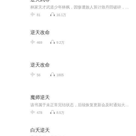
林家天才武道少年林枫，因惨遭族人算计致丹田破碎，而被罢黜族长之位！小人得势，无人帮扶。父亲失踪，母亲力单。一朝失势，人不如狗。少年亦是，不曾低头。按剧情所需，天无绝人之路。偶得机缘，竟打通传说中的内丹田。获绝世秘法，修强悍武技。逆袭而来...
81
16.1万
逆天改命
469
9.2万
逆天改命
56
1805
魔师逆天
该书属于未正常完结状态，后续恢复更新会及时通知大家，十分抱歉~简介：穿越异界的夜天意外变成了魔兽，一路披荆斩棘成就麒麟皇者之位，遇佛杀佛，遇魔杀魔，斩神帝，镇魔皇，征服天下各族，尽收天下美女，且看夜天如何从弱小的魔兽逆袭成就帝王之尊。【作...
478
8.5万
白夭逆天