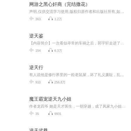
网游之黑心奸商（完结撒花）
声明,仅供交流学习使用,版权归原作者和出版社所有,如果喜欢,请支持正版.
363
1.2万
逆天鉴
【内容简介】一次看似寻常的车祸之后，郭宇轩走进了一个不寻常的世界。这个世界就在你我身边，却又是那么的无迹可寻。没有人知道它是否真的存在，这个只存在于寻常人幻想之中的世界。在这个充满着神功道法的壮丽世界之中，郭宇轩怎样凭借着自己的一己之力...
154
6.3万
逆天行
有人说他是修行界里的一粒老鼠屎，坏了礼义廉耻，乱了道门秩序！ 有人说他是南瞻部州最大的败类，勾结魔道，坑蒙拐骗，无恶不作！ 对于所有污蔑，方行说：“没错，我就是那粒传说中的老鼠屎，有问题吗？”
910
256.8万
魔王霸宠逆天九小姐
作者龙四爷 她是天才医生，一朝穿越，成了凤家九小姐。极品废材，说她？开什么玩笑，她一全能天才分分钟虐死这些个渣渣。 灵根？她天生九条！精神力？不好意思，她完爆了测验石。 上古神兽成了她的小跟班，女娲秘录、上古神器......世人争相抢夺，她却唾手可得。 被人退婚一百零一次，没关系，姐找一高富帅，让那些瞎了狗眼的羡慕嫉妒恨！ 不过谁能告诉她，这被她砸废了的妖孽怎么成了九玄宫尊主，还逼她负责？ 靠，你一鸟断了的废物，她负什么责？腹黑无耻各种占便宜，她忍！亲亲摸摸各种欺压，她再忍！然而，忍无可忍，无需再忍。 某女奋起反抗，一不小心被扑倒，吃得骨头都不剩。某女哀怨，这是废了吗？废了为毛她的老腰要断了，为毛，这是为毛啊！啊！啊
35
9931
逆天武尊