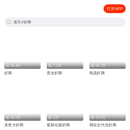
打开APP
逆天小奸商
49.4万
7.1万
68.3万
奸商
贵女奸商
风流奸商
42.3万
2万
14.3万
末世大奸商
星际位面奸商
我在古代当奸商