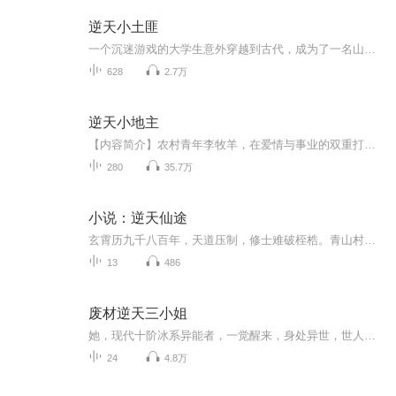
逆天小土匪
一个沉迷游戏的大学生意外穿越到古代，成为了一名山贼，幸运的是，竟然把穿越前的游戏系统带到了另一个世界，从此开始刷任务，卡BUG，发展山寨，在乱世之中看小山贼如何开挂崛起。
628
2.7万
逆天小地主
【内容简介】农村青年李牧羊，在爱情与事业的双重打击之下准备回到农村过乡野生活来慢慢治愈受伤的心灵，不料只是一个普通的决定，却改变了李牧羊的一生，开始了一段牛逼闪闪的创业致富道路，一个小人物的励志故事。【作者/主播简介】作者：无双小魏，代表...
280
35.7万
小说：逆天仙途
玄霄历九千八百年，天道压制，修士难破桎梏。青山村少年林陌，本是一介凡夫，却在猎妖时偶得一枚神秘古玉，从此命运逆转。古玉中藏有上古功法《太虚真解》，更暗藏一个惊天秘密 —— 林陌竟是上古仙尊重生。当他踏入修仙之路，才发现自己早已被卷入一场延...
13
486
废材逆天三小姐
她，现代十阶冰系异能者，一觉醒来，身处异世，世人皆笑她是灵武废材，废材吗？那就且看她这个废材是如何逆天改命！他，尊天门的一尊之主，受世人敬仰，却不知他其实是魔界的魔尊。当她与他相遇，又会擦出怎样的火花？片段一：魔焱霸气的望着穆云霓：“小野猫，你是本尊的！”穆云霓淡淡的看了他一眼，将手中的小猫放到他怀中，郑重的点了点头：“嗯，它是你的！”魔焱：……
24
4.8万