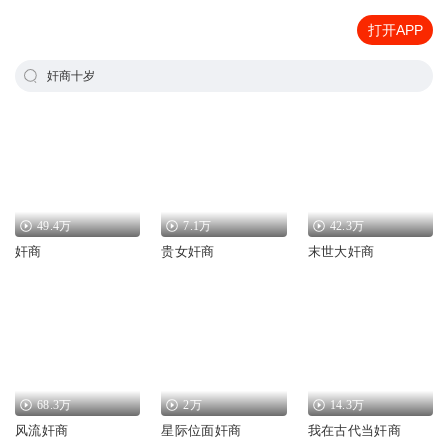
打开APP
奸商十岁
49.4万
7.1万
42.3万
奸商
贵女奸商
末世大奸商
68.3万
2万
14.3万
风流奸商
星际位面奸商
我在古代当奸商