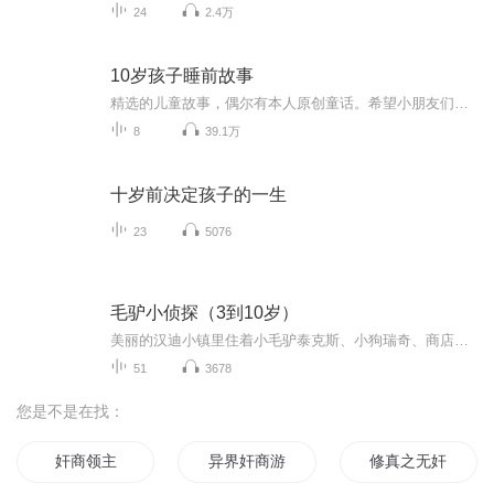
24
2.4万
10岁孩子睡前故事
精选的儿童故事，偶尔有本人原创童话。希望小朋友们能喜欢。
8
39.1万
十岁前决定孩子的一生
23
5076
毛驴小侦探（3到10岁）
美丽的汉迪小镇里住着小毛驴泰克斯、小狗瑞奇、商店老板克劳斯等动物。主人公泰克斯是世界上最糟糕的侦探，他的身边总是不断地发生着光怪陆离的案件，他和他的好搭档瑞奇一刻都不停地去寻求离奇又滑稽的每个案件的谜底
51
3678
您是不是在找：
奸商领主
异界奸商游
修真之无奸不商