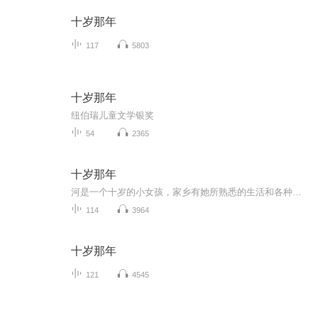
十岁那年
117
5803
十岁那年
纽伯瑞儿童文学银奖
54
2365
十岁那年
河是一个十岁的小女孩，家乡有她所熟悉的生活和各种传统，她的热情的朋友，还有那些木瓜树。但是这一年，一场意料之外的旅行却让她的人生从此翻天覆地。河和家人被迫离开了美丽的家园，搬往美国南部。然而，适应新环境是那么难，新的食物、新的邻居、新的...
114
3964
十岁那年
121
4545