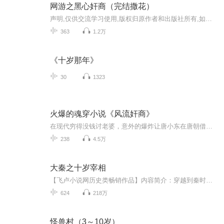
网游之黑心奸商（完结撒花）
声明,仅供交流学习使用,版权归原作者和出版社所有,如果喜欢,请支持正版.
363
1.2万
《十岁那年》
30
1323
火爆的魂穿小说《风流奸商》
在现代穷得没钱讨老婆，意外的爆炸让唐小东在唐朝借尸还魂复活，没想到也是破衣裳，脚上穿着烂草鞋，倒霉啊。无意中救了被绑架的怡情院老鸨柯云仙，在所有大牌红姑娘都跳槽妓院面临倒闭之际，柯云仙接受了唐小东的建议，进行青楼大改革，大唐王朝的第一家...
238
4.5万
大秦之十岁宰相
【飞卢小说网历史类畅销作品】内容简介：穿越到秦时世界中，携带“剑侠系统”，可以兑换武侠小说中的剑法秘籍和绝世神剑，甚至可以召唤出武侠小说中的传奇剑客。剑神对上剑圣，孤城战卫庄，重剑无锋，对上霸道巨阙……十二为相，集百家之长，辅佐始皇一统天下。在这个风起云涌、瑰丽多姿的奇幻古国世界中搅弄风云，扭转乾坤，让大秦的旗帜永垂不朽！...
624
218万
怪兽村（3～10岁）