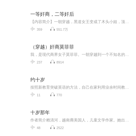
一等奸商，二等奸后
【内容简介】一朝穿越，黑道女王变成了木头小姐，顶着单纯的皮，做着阴险的事。白莲花妹妹来抢皇子未婚夫？渣男送你不谢！花魁后娘逼她代嫁敌国当人质？帮你找到旧情人牵红线幽会不谢！伪君子渣爹利用完公主娘亲又利用她？绝育毒药帮你终身避孕不谢！某日...
359
551.7万
（穿越）奸商莫菲菲
我，是现代商界女子莫菲菲。一朝穿越到一个不知名的封建朝代，居然还是一个妓院老板的女儿。既来之，则安之，看我如何运用现代商业头脑打造我的古代商业帝国。 什么商业选秀，不，是花魁选拔，什么开设商场，不，是客栈酒楼，赌场商行……通通都是我...
237
8914
约十岁
按照新教育突破英语的方法，自己在家利用业余时间教孩子英语，让孩子在十岁时英语达到或超过大学英语水平，计划坚持6年左右，逐步实践和实时分享，邀您一起见证！
11
770
十岁那年
作者简介赖清河，越南裔美国人，儿童文学作家。她出生在越南，后跟家人一起移民到美国。在努力学习英语的过程中，她也经历了与书中的主人公一样的困境和突破，但最终她却用英语写作了这本手法独特、语言优美的书，并因此荣获了美国儿童文学界两个非常有分...
48
2522