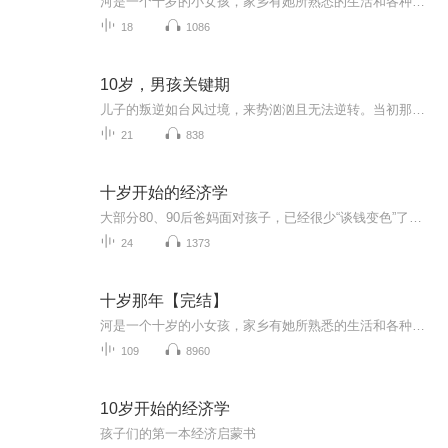
河是一个十岁的小女孩，家乡有她所熟悉的生活和各种传统，她的热情朋友，还有那些木瓜树。但是这一年，一场意料之外的旅行，却让她的人生从此天翻地覆。河和家人被迫离开了美丽的家园，搬往美国南部。然而，适应新环境是那么难，新的食物，新的邻居，新的同学，一个全新的城市……最终，河会融入这个新的世界，重新变得聪明和自信吗？
18
1086
10岁，男孩关键期
儿子的叛逆如台风过境，来势汹汹且无法逆转。当初那个乖巧黏人的小男孩说变就变。妈妈们满心的“为什么”和“怎么办”，无处救赎。10岁是男孩成长的关键期，妈妈这样教，能让青春期变成多方位提升的关键期：● 打开耳朵、闭上嘴，他才会敞开心扉、张开嘴！...
21
838
十岁开始的经济学
大部分80、90后爸妈面对孩子，已经很少“谈钱变色”了。我们意识到，和孩子“谈钱”，是势在必行. 在儿童阶段认识钱是什么、钱从哪里来（劳动所得来之不易）、如何管理自己的零用钱（延迟满足），成了我们帮助孩子抵抗物欲泛滥的铠甲，应对各种诱惑的利器...
24
1373
十岁那年【完结】
河是一个十岁的小女孩，家乡有她所熟悉的生活和各种传统，她热情的朋友，还有那些木瓜树。但这一年，一场意料之外的旅行却让她的人生从此翻天盖地。河和家人被迫离开了美丽的家园，搬往美国南部。然而，适应新环境是那么难，新的食物，新的邻居，新的同学...
109
8960
10岁开始的经济学
孩子们的第一本经济启蒙书