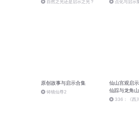
自然之光还是启示之光？
点化与启示集
原创故事与启示合集
仙山宫观启示
仙踪与龙角山
铸镜仙尊2
336：《西
（完）