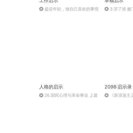
工作启示
幸福启示
趁还年轻，做自己喜欢的事情
3.苦了谁 
人格的启示
2098:启示录
26.国民心理与革命事业 上篇
《新浪漫主
Feezy/直火帮Str
Gang