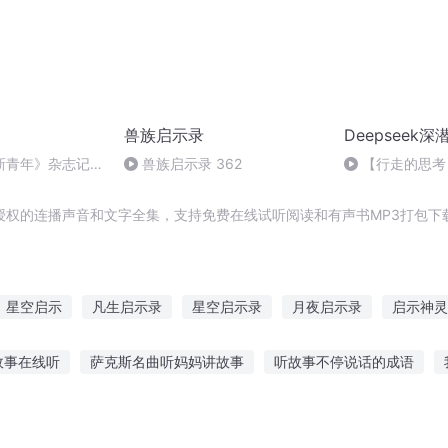
兽族启示录
Deepseek
新青年》杂志记者
兽族启示录 362
【行走的思考
人之间的信任
授权的连播声音和文字全集，支持免费在线试听阅读和有声书MP3打包下
星空启示
凡生启示录
星空启示录
月夜启示录
启示神灵
启示录
月的启示录
天启之启示录
黑暗之启示
启示也是开
故事在线听
萨克斯名曲听妈妈讲故事
听故事不停说话的成语
着听鬼故事好吗
听抗日老军讲故事
浪人旅行故事在线听
听故