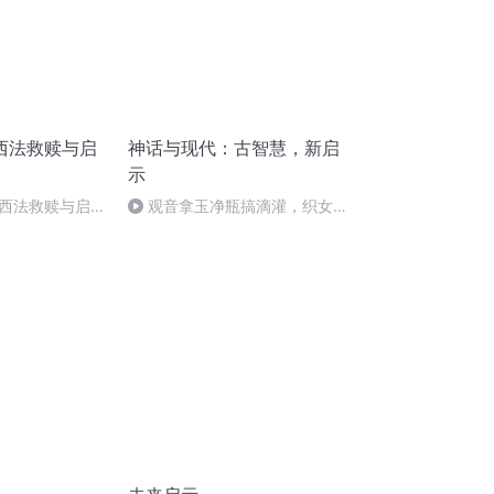
西法救赎与启
神话与现代：古智慧，新启
示
西法救赎与启
观音拿玉净瓶搞滴灌，织女用
云锦卷翻高定——仙界倒闭潮，
中国制造赢麻了！