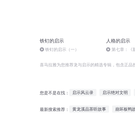
铁钉的启示
人格的启示
铁钉的启示（一）
第七章：《
信
喜马拉雅为您推荐龙与启示的精选专辑，包含正品
启示风云录
启示绝对文明
您是不是在找：
梦的启示
神之启示
人间
黄龙溪品茶听故事
崩坏板鸭
最新搜索推荐：
圣战启示
成人睡前在线听故事
室友睡