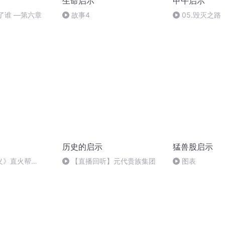
生命启示
甲午启示
酸了谁 —第六章
故事4
05.毁灭之路
历史的启示
猛兽股启示
义》直火帮
【直播回听】元代贵族集团
图表
aight Fire