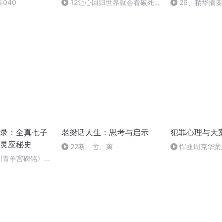
040
12让心回归世界就会看破死
26、精华摘
亡是幻象
录：全真七子
老梁话人生：思考与启示
犯罪心理与大
灵应秘史
22断、舍、离
悍匪周克华案
英与其有何相似
川青羊宫碑铭》
悲剧