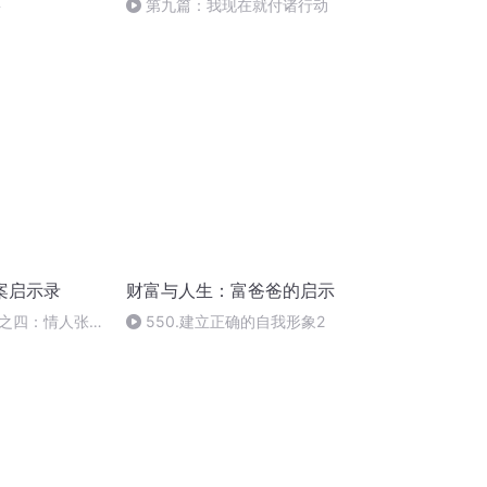
要
第九篇：我现在就付诸行动
案启示录
财富与人生：富爸爸的启示
之四：情人张贵
550.建立正确的自我形象2
？未来如何避免