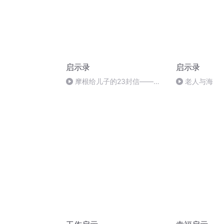
启示录
启示录
摩根给儿子的23封信——第
老人与海
8️⃣封信：不断汲取新经验