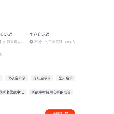
深潜启示录
生命启示录
】如何重建人与
石缝中的百年底独白.mp3
载。
黑夜启示录
灵妖启示录
星火启示
始
生物启示录
天启启示录
我听老梁故事汇
听故事时要用心听的成语
事的事注音几声
恐怖萨迦故事在线听
手机端