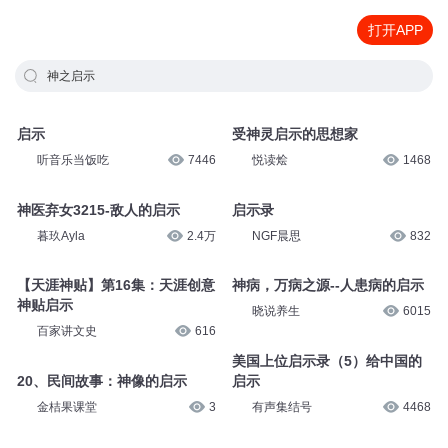
打开APP
神之启示
启示
受神灵启示的思想家
听音乐当饭吃
7446
悦读烩
1468
神医弃女3215-敌人的启示
启示录
暮玖Ayla
2.4万
NGF晨思
832
【天涯神贴】第16集：天涯创意
神病，万病之源--人患病的启示
神贴启示
晓说养生
6015
百家讲文史
616
美国上位启示录（5）给中国的
20、民间故事：神像的启示
启示
金桔果课堂
3
有声集结号
4468