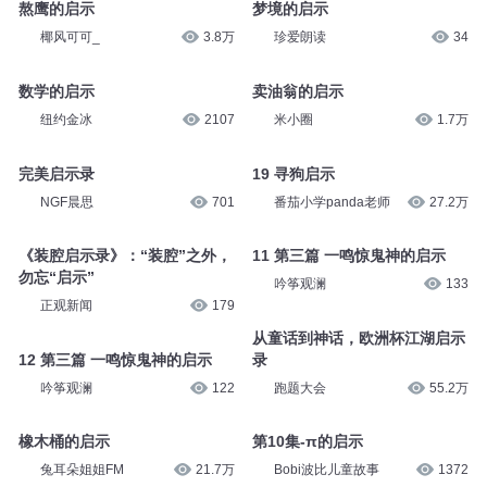
熬鹰的启示
梦境的启示
椰风可可_
3.8万
珍爱朗读
34
数学的启示
卖油翁的启示
纽约金冰
2107
米小圈
1.7万
完美启示录
19 寻狗启示
NGF晨思
701
番茄小学panda老师
27.2万
《装腔启示录》：“装腔”之外，
11 第三篇 一鸣惊鬼神的启示
勿忘“启示”
吟筝观澜
133
正观新闻
179
从童话到神话，欧洲杯江湖启示
12 第三篇 一鸣惊鬼神的启示
录
吟筝观澜
122
跑题大会
55.2万
橡木桶的启示
第10集-π的启示
兔耳朵姐姐FM
21.7万
Bobi波比儿童故事
1372