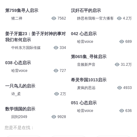
第759集寻人启示
汉奸石平的启示
猪二禅
7562
静思有我唯一官方播客
4.2万
姜子牙篇23：姜子牙封神的事对
042 心态启示
我们有何启示
哈雷voice
689
中科东方国际传媒
334
第065集_寻袜启示
038 心态启示
音频新声音
31.2万
哈雷voice
727
希灵帝国1013启示
一只鸟儿的启示
麦疯的思远
4933
诗_柔
2万
051 心态启示
数学强国的启示
哈雷voice
636
回到2049
9928
您是不是在找：