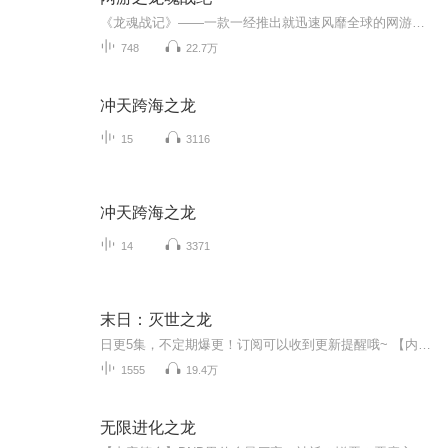
《龙魂战记》——一款一经推出就迅速风靡全球的网游，林灵——一个懒散而又倔强的啃老族，一个不经意获得的游戏头盔……一段莫名的姻缘，使一个睡觉狂变成了一个任务狂。于是，神奇的装备，奇妙......奇妙的探险，可爱的MM不断出现。 美丽大方的游戏界高手，风风火火的富家大小姐，猥琐的11精英，梦中的仙子，各种各样的神灵，不断进入他的生活，而整个大陆的也随之风云动荡。
748
22.7万
冲天跨海之龙
15
3116
冲天跨海之龙
14
3371
末日：灭世之龙
日更5集，不定期爆更！订阅可以收到更新提醒哦~ 【内容简介】 遭妻友陷害后，苏晨穿越回末日降临之日，却变成了一条弱小的青蛇！意外获得化龙系统，从此风云化龙！打不倒我的，杀不掉我的，磨不平我的，都只会让我变得更强！苏晨发誓，他要做的，不仅...
1555
19.4万
无限进化之龙