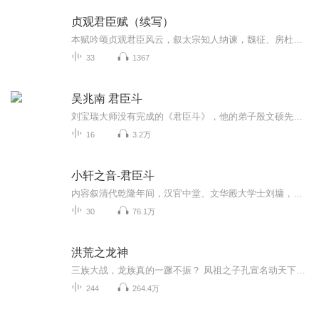
贞观君臣赋（续写）
本赋吟颂贞观君臣风云，叙太宗知人纳谏，魏征、房杜辅政旧事，辅臣励精图治，怀柔四海。赞颂君臣同心，铸就贞观盛世的千古佳话。
33
1367
吴兆南 君臣斗
刘宝瑞大师没有完成的《君臣斗》，他的弟子殷文硕先生，和侯宝林大师的弟子吴兆南先生，都说了全版的。各有千秋，特此奉上。但是细节把握上还是没有刘老那么炉火纯青。老郭年轻时也说过，火候就更不够了，现在再说的话，应该会好一些。
16
3.2万
小轩之音-君臣斗
内容叙清代乾隆年间，汉官中堂、文华殿大学士刘墉，与皇帝的宠臣、满官中堂和珅作斗争的故事。作品中根据民间传说塑造的刘墉，是一个敢于嘲讽皇帝、戏耍亲王的典型人物，通过刘墉的机敏勇敢，曲折地反映出劳动群众对封建统治阶层的蔑视。其中片断《赤背下...
30
76.1万
洪荒之龙神
三族大战，龙族真的一蹶不振？ 凤祖之子孔宣名动天下，作为三族之首的龙族真的没有绝顶强者？ 龙族坐拥四海，实力却是弱小无比，偌大的海域竟没有强者占领？ 洪荒亿万年，所谓的天使，众神到底从何而来？ 一只菱龙，如何在洪荒演绎自己的传奇？ 空间法则，时间法则，先天至宝，都有。 兄弟，徒弟，师尊，也都有。 逆天，顺天，只看心情！ 第一次录书，希望各位兄弟姐妹们，捧个场，多提宝贵意见，梦无痕在这里抱拳致谢了。 从2月25日开始，周一，周二，周四晚上八点到九点开始直播，周六下午两点开始直播...
244
264.4万