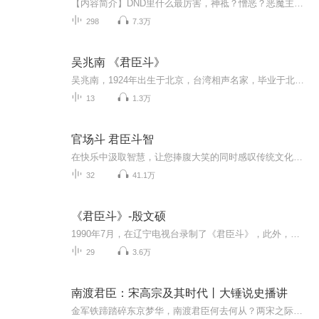
【内容简介】DND里什么最厉害，神祗？憎恶？恶魔主君？都不是，最强的是龙，不管是传奇龙，还是非传奇龙。因为只有龙是可以无限进化的，只要睡觉就能涨生命，涨属性，涨能力，没有极限地一直增长下去。但是，由于寿命有限，无限增长是不可能的。那么……如...
298
7.3万
吴兆南 《君臣斗》
吴兆南，1924年出生于北京，台湾相声名家，毕业于北平中国大学。 吴兆南和 魏龙豪 合作默契十足，堪称“绝配”。1968年他俩在台湾出版第一张相声唱片，后又录制相声集磁带《相声集锦》、《相声选粹》、《相声捕轶》等，汇集了250多段相声精华。 当时相...
13
1.3万
官场斗 君臣斗智
在快乐中汲取智慧，让您捧腹大笑的同时感叹传统文化中的幽默！
32
41.1万
《君臣斗》-殷文硕
1990年7月，在辽宁电视台录制了《君臣斗》，此外，还在北京电视台录制了《殷文硕单口相声欣赏晚会》，在中国唱片总公司，国际音像出版社，文化艺术出版社录制出版了《单口相声集锦》，《笑话集锦》等录音带，录像带三十多盘。1984年开始，殷文硕在新疆大学...
29
3.6万
南渡君臣：宋高宗及其时代丨大锤说史播讲
金军铁蹄踏碎东京梦华，南渡君臣何去何从？两宋之际中原风云变色，历史又将如何转向？从靖康之变到绍兴内禅，带你重回那段波澜壮阔而又曲折幽深的岁月。 近年来，由于高度发达的社会经济文化，南宋史引起了人们强烈的兴趣。而建炎、绍兴之际南渡君臣的所...