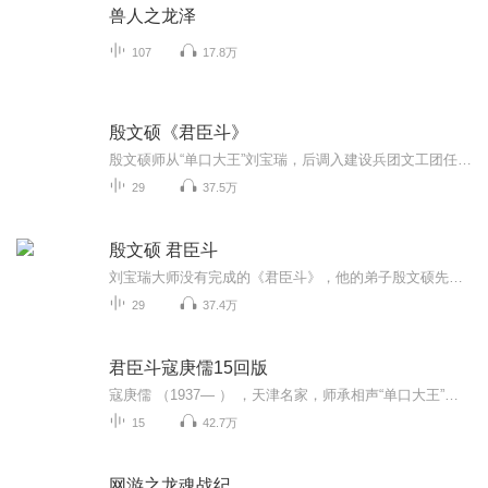
兽人之龙泽
107
17.8万
殷文硕《君臣斗》
殷文硕师从“单口大王”刘宝瑞，后调入建设兵团文工团任相声演员兼创作员。他致力于挖掘整理单口相声的工作，到1982年底，他搜集到刘宝瑞单口相声一百多段，其它传统相声近百段，并整理出《相声师承关系总表》和《传统相声总目》。1984年初，他整理的《刘...
29
37.5万
殷文硕 君臣斗
刘宝瑞大师没有完成的《君臣斗》，他的弟子殷文硕先生，和侯宝林大师的弟子吴兆南先生，都说了全版的。各有千秋，特此奉上。但是细节把握上还是没有刘老那么炉火纯青。老郭年轻时也说过，火候就更不够了，现在再说的话，应该会好一些。
29
37.4万
君臣斗寇庚儒15回版
寇庚儒 （1937— ） ，天津名家，师承相声“单口大王”刘宝瑞先生。最具有刘派相声风格。其“口锋”以及“绘声绘色”的叙述方式，“不听不知道、一听吓一跳”。简直就是刘宝瑞先生的“原版拷贝”。近几年寇老师很少参加演出。 【主要作品】 《学徒》 《官场斗》 《黄半仙》 《连升三级》 《日遭三险》 《珍珠翡翠白玉汤》 知道寇庚儒老先生的君臣斗，源自郭德纲介绍。
15
42.7万
网游之龙魂战纪