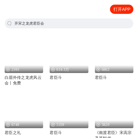
打开APP
开宋之龙虎君臣会
2393
614.3万
6862
白眉外传之龙虎风云
君臣斗
君臣斗
会丨免费
6749
5359
3820
君臣之礼
君臣斗
《南渡君臣》宋高宗