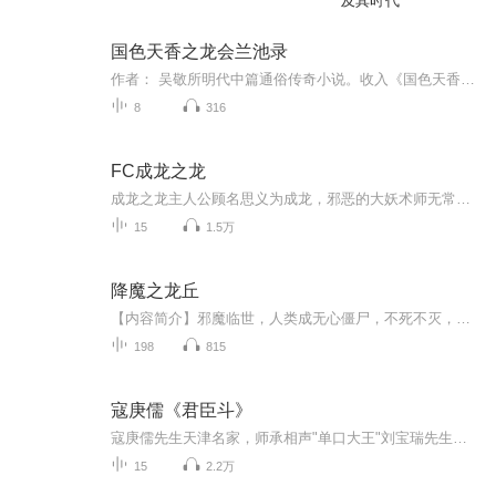
及其时代
国色天香之龙会兰池录
作者： 吴敬所明代中篇通俗传奇小说。收入《国色天香》卷一。 又见于《绣谷春容》 (篇名《龙池兰会全录》)。本篇主要写了金兵犯宋时，汴郡中都路人蒋世隆与光州固始黄尚书之女瑞兰，在避乱中相爱，以及最终成亲、大团圆的曲折经过。情节与元关汉卿《拜月...
8
316
FC成龙之龙
成龙之龙主人公顾名思义为成龙，邪恶的大妖术师无常童子绑架的成龙的恋人明铃，成龙为了救出恋人而斩妖除魔的故事。游戏画面清新，带有浓厚的中国风味，人物刻画形象生动，人设Q化非常讨人喜爱，表情丰富夸张，动作功夫一招一式也有板有眼，体现出了中国功夫的神彩。比较有创意的就是奖励关了，为游戏添光加彩，难度不是很大，但要想看到礼花也不是很容易的。
15
1.5万
降魔之龙丘
【内容简介】邪魔临世，人类成无心僵尸，不死不灭，世界从此再无太平！盛传龙丘是唯一降魔法宝，谁控制龙丘，谁就可以一统人、魔两界！一时之间，江湖掀起一场血雨腥风！人类离灭亡只有76小时，却来了一位纤弱美少女驱魔降妖！咦！那龙丘呢？！【作者/主播...
198
815
寇庚儒《君臣斗》
寇庚儒先生天津名家，师承相声"单口大王"刘宝瑞先生。 主要作品：《学徒》《官场斗》《黄半仙》《连升三级》《日遭三险》《珍珠翡翠白玉汤》《三封信》
15
2.2万