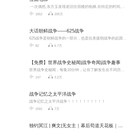
:一次偶然,东方玉发现老旧住宿楼的电梯,在特定的时间,能够随机传送到小说,电视剧,电影,乃至动漫的世界。从此,人生变得精彩了…...
1652
205万
大话朝鲜战争——625战争
625战争是朝鲜战争的一部分，也是抗美援朝战争的起因，是朝鲜为统一半岛而进行的战争！这场突然爆发的战争是东西方对抗的前沿，左右了半岛数十年来的政局
82
6.7万
【免费】世界战争史秘闻|战争奇闻|战争趣事
世界战争史秘闻，每集10分钟，让你了解发生在不同历史时期的战争故事和奇闻。侵略、破坏、暴力、死亡率，这些历史战争的元素对我们而言并不陌生，但是我们常常难以理解历史上的战役今天如何继续影响我们。我们世界的故事，从最初的公元前数千年到今天，常...
147
3.2万
战争记忆之太平洋战争
战争记忆之太平洋战争！！！！！！！！！！
1591
7万
独钓冥江 | 爽文|无女主｜幕后苟道天花板｜位面战争|修仙