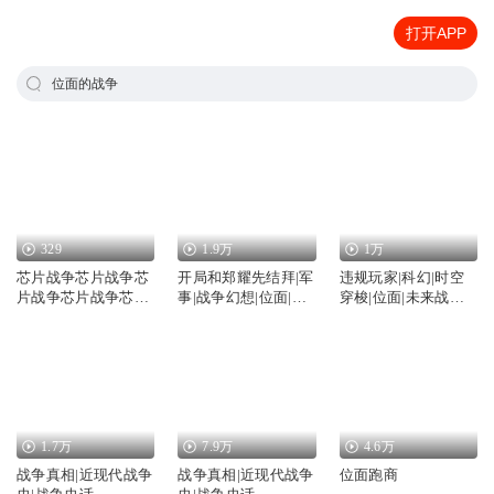
打开APP
位面的战争
329
1.9万
1万
芯片战争芯片战争芯
开局和郑耀先结拜|军
违规玩家|科幻|时空
片战争芯片战争芯片
事|战争幻想|位面|影
穿梭|位面|未来战
战争芯片战争芯
视|AI专辑
争|AI专辑
1.7万
7.9万
4.6万
战争真相|近现代战争
战争真相|近现代战争
位面跑商