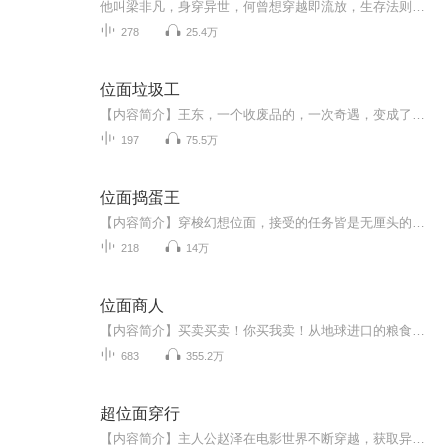
他叫梁非凡，身穿异世，何曾想穿越即流放，生存法则只有两个字——别浪。冥江如缝，界外战船燃着符火，朝廷火铳对准旧日外神。他叫梁非凡，穿越即流放，生存法则只有两个字一一别浪。鱼竿所至，古今碎片皆来一一功法、记忆、甚至别界神祗都只是他的鱼获。...
278
25.4万
位面垃圾工
【内容简介】王东，一个收废品的，一次奇遇，变成了位面垃圾工。原本以为是个苦差事，没想到却是有了转机。完美世界，海贼王，变形金刚，诛仙......不管是仙侠世界还是科技世界的垃圾，王东都可以变废为宝，一步步纵横都市，建立自己的商业帝国。顶级厨师...
197
75.5万
位面捣蛋王
【内容简介】穿梭幻想位面，接受的任务皆是无厘头的捣蛋破坏，让郭靖黄蓉不能在一起，赵敏不能嫁张无忌，小龙女不能爱上杨过，丁春秋和鸠摩智必须相爱相杀……为什么都是破坏别人的感情？为什么……【作者/主播简介】作者：十二月菠萝，网络小说作家。主播...
218
14万
位面商人
【内容简介】买卖买卖！你买我卖！从地球进口的粮食哦！亲！你要不是要来几斤？不贵，只需要一个金币！ 来来来，看看上好的雪盐，绝对是你没见过的珍品！有身份的人必备。这就是一个人得到了穿越位面的法宝，从而过上万恶的封建领主的日子的故事！【作者/...
683
355.2万
超位面穿行
【内容简介】主人公赵泽在电影世界不断穿越，获取异能的冒险故事！【作者/主播简介】作者：湛蓝海岸线，网络小说作家。主播：丁一【购买须知】1、部分集数可免费试听，具体以专辑播放页为准。2、版权归原作者所有，严禁翻录成任何形式，严禁在任何第三方平...