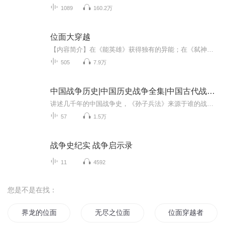
1089
160.2万
位面大穿越
【内容简介】在《能英雄》获得独有的异能；在《弑神者》中探索先贤之知识；在《神鬼传奇》中窥视神之瑰宝；在《游戏王》中见证传奇，毁灭的苍眼、精通黑魔法的大师、无穷力量的大法师、无上至尊之三神；在《拳皇》中突破自身的极限，领悟无尽之大宇宙…这...
505
7.9万
中国战争历史|中国历史战争全集|中国古代战争历史
讲述几千年的中国战争史，《孙子兵法》来源于谁的战争思想？各个朝代的战争风格有何变化？谁才是你们心目中的战神？那些战神的结局如何？让我们一起来聆听中国古代战争史，感受祖国万里河山，英雄豪情！让我们在聆听中思考，在历史中感悟！
57
1.5万
战争史纪实 战争启示录
11
4592
您是不是在找：
界龙的位面之行
无尽之位面魔龙
位面穿越者