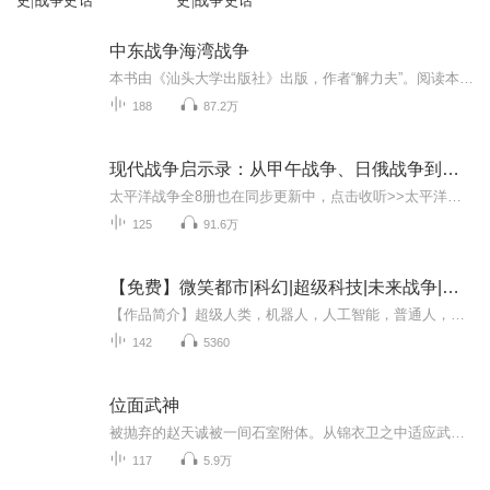
史|战争史话
史|战争史话
中东战争海湾战争
本书由《汕头大学出版社》出版，作者“解力夫”。阅读本书纯属学习，如有侵权，请告知，立删！中东一直是战乱不息，冲突频发的高危地区，被世界公认为“火药库”，这是为什么呢？每周至少4天更新，为您讲述中东不平静的那些事！本书由汕头大学出版社出版，...
188
87.2万
现代战争启示录：从甲午战争、日俄战争到抗日战争
太平洋战争全8册也在同步更新中，点击收听>>太平洋战争（全8册）丨现代战争启示录&第二次世界大战实录“太平洋战争”系列图书，全景讲述第二次世界大战中，轴心国的主要成员国日本和美国、英国等同盟国，于1941年至1945年进行的遍及太平洋、印度洋和东亚地...
125
91.6万
【免费】微笑都市|科幻|超级科技|未来战争|位面|AI专辑
【作品简介】超级人类，机器人，人工智能，普通人，在这个世界谁会更胜一筹？【作者简介】对我有所期望的你很蠢AI专辑，全集免费，欢迎收听，订阅可以收到更新提示～
142
5360
位面武神
被抛弃的赵天诚被一间石室附体。从锦衣卫之中适应武侠的世界，历经金庸几部低武的武侠世界，进入神秘的秦时明月和风云的世界终于破开虚空，找到了石室的秘密，一路结识任盈盈，黄蓉，小龙女，王语嫣，赵敏，少司命，石兰，赤炼，等等红颜知己开始小千世界的历练，聊斋，仙剑等最后成就........
117
5.9万