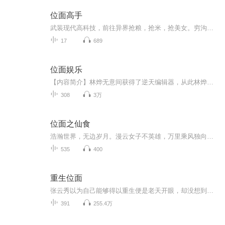
位面高手
武装现代高科技，前往异界抢粮，抢米，抢美女。穷沟沟里出来的大学生陈青，偶然得到可以穿梭不同空间的位面之门。没钱花，异界的黄金多如牛毛。没妞泡，异界的美眉投怀送抱。什么？你说异界的猛兽很多，高手如云。嘭！我有神枪大炮在手，你来一个我崩一个...
17
689
位面娱乐
【内容简介】林烨无意间获得了逆天编辑器，从此林烨的生活将不在平静！ 某美女：如果林烨先生的作品里可以用我的脸当女主角，我愿意为他献出一切！ 某知名大导演：如果林烨先生能为我的电影做后期处理，我愿意将自己所有的薪酬都给他！ 奥斯卡组...
308
3万
位面之仙食
浩瀚世界，无边岁月。漫云女子不英雄，万里乘风独向东！位面交易系统？修真？本以为抱了个大腿，结果大腿居然不见了！大腿，你站在此地不要动，我去找你！【购买须知】 1、本作品为付费有声书，会员免费收听，非会员购买成功后，即可收听，可下载重复收听...
535
400
重生位面
张云秀以为自己能够得以重生便是老天开眼，却没想到竟在无意中触碰到了更深奥的秘密。 默默望着某个俊酷霸帅的家伙，这个牛逼哄哄的人物真的是她那死鬼丈夫？ 位面系统：是的哟夫人。
391
255.4万