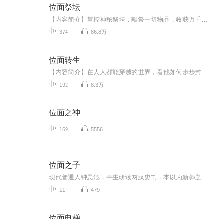
位面祭坛
【内容简介】掌控神秘祭坛，献祭一切物品，收获万千珍宝。冰种翡翠、百年人参，也许献祭一袋大米就能得来。夏商青铜鼎、唐宋古书画，也许献祭一袋食盐就能换取。历史中的古董，末世的科技，古武位面的绝学，仙侠位面的法宝，游戏位面的技能，只要运气好，...
374
86.8万
位面转生
【内容简介】在人人都能穿越的世界，看他如何步步封神。平凡的主角，从捡到一枚神格的那天起，就脱离了平凡的生活。穿梭一个个世界，成就一个个传奇。高举神国的那刻，他开始疑惑了，是世界成就了他，还是他成就了自己？来看看一个平凡人的成神之旅。文字...
192
8.3万
位面之神
169
5556
位面之子
现代普通人钟思危，半生研读两汉史书，本以为新莽之乱、光武中兴只是泛黄纸页间的旧事。一朝骤变，他魂落王莽篡汉、天下分崩离析的乱世，成了一介流离布衣。 烽烟四起，苛政遍野，新朝官吏横征暴敛，各路军阀割据厮杀，汉室江山摇摇欲坠。机缘巧合下，他得...
11
479
位面电梯