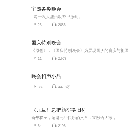
宇墨各类晚会
每一次大型活动都很激动。
23
2086
国庆特别晚会
《原创》：《国庆特别晚会》为展现国庆的喜庆与祖国的深情我将以具体的场景切入从清晨升旗的庄严到街头巷尾的欢庆到历史与当下的交融，用优美的笔触传递对祖国的热爱与自豪！用诗歌和情感美文形式，歌颂祖国的繁荣富强，祝人民幸福安康！
12
2.9万
晚会相声小品
382
447.8万
《元旦》总把新桃换旧符
新年将至，这是元旦快乐的文章，我献给大家，
64
2196