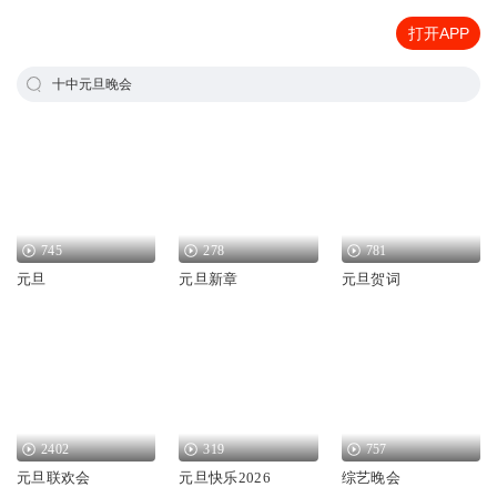
打开APP
十中元旦晚会
745
278
781
元旦
元旦新章
元旦贺词
2402
319
757
元旦联欢会
元旦快乐2026
综艺晚会