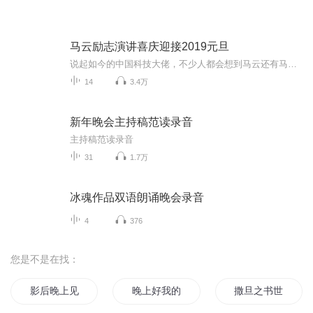
马云励志演讲喜庆迎接2019元旦
说起如今的中国科技大佬，不少人都会想到马云还有马化腾等人。尤其是马云，关于科技这一方面也是有投资不小的。可能很多人都还将阿里巴巴和马云定位在电商上，其实阿里巴巴早就变成了一个多元化的企业了。而且，在人工智能这一方面，马云可是有不少的成就...
14
3.4万
新年晚会主持稿范读录音
主持稿范读录音
31
1.7万
冰魂作品双语朗诵晚会录音
4
376
您是不是在找：
影后晚上见
晚上好我的女王大人
撒旦之书世界末日