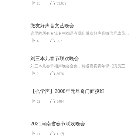
18
33.6万
微友好声音文艺晚会
这里的所有专辑专栏都是有我们微友好声音微信群成员的精彩表演，望大家多多关注，订阅。微友好声音创建人，（天地豪客-景岗山）这里的所有专辑专栏都是有我们微友好声音微信群成员的精彩表演，望大家多多关注，订阅。微友好声音创建人，（天地豪客-景岗山）
4
257
刘三本儿春节联欢晚会
刘三本儿春节相声晚会合集，特邀嘉宾青年评书演员王子源、青年戏曲演员小玉声，希望您在新的一年里心想事成、笑口常开，合家欢乐、万事如意！
2
3576
【么学声】2008年元旦奇门面授班
29
3484
2021河南省春节联欢晚会
11
1.1万