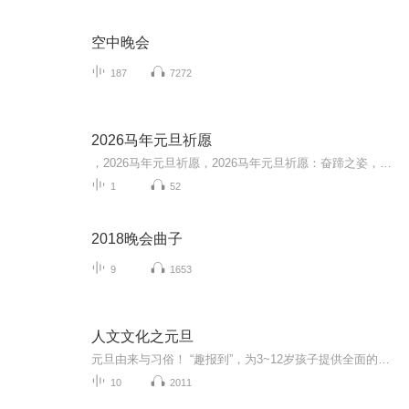
空中晚会
187
7272
2026马年元旦祈愿
，2026马年元旦祈愿，2026马年元旦祈愿：奋蹄之姿，赴时代之约我祈愿，2026年的中国 山河锦绣，繁荣昌盛。我祈愿，2026年的每个奋斗者，都能策马扬鞭，不负韶华。我祈愿，2026年的情感世界，温暖纯粹 情谊绵长。我祈愿，，2026年的我们，心怀热爱，向阳而...
1
52
2018晚会曲子
9
1653
人文文化之元旦
元旦由来与习俗！ “趣报到”，为3~12岁孩子提供全面的通识知识系列课程。让孩子广泛接触通识教育，掌握更全面的天文，历史，地理，艺术，生活及科普知识。找到兴趣，快乐成长！...
10
2011