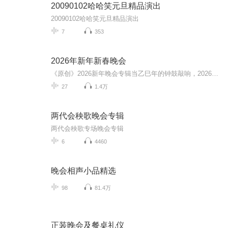
20090102哈哈笑元旦精品演出
20090102哈哈笑元旦精品演出
7
353
2026年新年新春晚会
《原创》2026新年晚会专辑当乙巳年的钟鼓敲响，2026新年晚会专辑携满格暖意与昂扬锐气而来，为辞旧迎新的时刻镌刻专属声影记忆。这张专辑以“骐骥驰骋 势不可挡”为精神内核，将传统美学与时代活力熔铸一炉，多元素情感风与匠心编排交织成篇，这里有童话故...
27
1.4万
两代会秧歌晚会专辑
两代会秧歌专场晚会专辑
6
4460
晚会相声小品精选
98
81.4万
正装晚会及餐桌礼仪