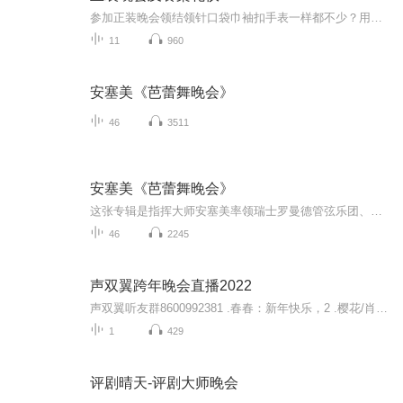
参加正装晚会领结领针口袋巾袖扣手表一样都不少？用过的西餐刀叉放回了原处？拿起面包盘里的面包就一口口的咬着吃？ 化繁为简才是着装正道小小面包也有BMW法则双语教你学校英语书上学不到的礼节知识
11
960
安塞美《芭蕾舞晚会》
46
3511
安塞美《芭蕾舞晚会》
这张专辑是指挥大师安塞美率领瑞士罗曼德管弦乐团、巴黎音乐学院管弦乐团，演奏几部优美的著名芭蕾音乐，效果发烧，展现全音域录音最高水准，其中《葛蓓莉亚》和《睡美人》绝版多年。德利布《葛蓓莉亚》作于1870年。也称为《珐琅眼睛的姑娘》，剧情写的是...
46
2245
声双翼跨年晚会直播2022
声双翼听友群8600992381 .春春：新年快乐，2 .樱花/肖尧/JK：无垢3 .火火兔：小星星4 .马里奥、翰文：朗诵《旗袍》5.西西:歌曲《有何不可》6 .妮妮/JK：容嬷嬷扎紫薇7.采玉:《自挂东南枝》8.海啸:朗诵《丰碑》
1
429
评剧晴天-评剧大师晚会