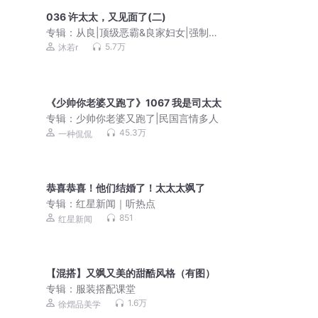
036 许太太，又见面了(二)
专辑：
从良|顶级恶霸&良家妇女|强制爱|
江也x沐若|双洁1v1|追妻火葬场|多人有
5.7万
沐若r
声剧
《少帅你老婆又跑了》1067 我是司太太
专辑：
少帅你老婆又跑了|民国言情多人
45.3万
一种侃侃
恭喜恭喜！他们结婚了！太太太飒了
专辑：
红星新闻｜听热点
851
红星新闻
【混搭】又飒又美的甜酷风格（有图）
专辑：
服装搭配课堂
1.6万
徐熠品美学