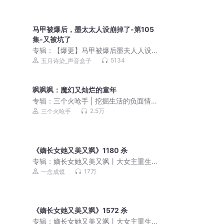
马甲被爆后，墨太太人设崩掉了-第105
集-又被坑了
专辑：
【爆更】马甲被爆后墨夫人人设
崩掉了|马甲|双强|豪门甜宠|VIP免费
5134
五月诗染_声音盒子
飒飒飒：魔幻又灿烂的童年
专辑：
三个火呛手 | 挖掘生活的负面情
绪
2.5万
三个火呛手
《嫡长女她又美又飒》1180 杀
专辑：
嫡长女她又美又飒丨大女主重生
权谋丨一念成馍有声剧
17万
一念成馍
《嫡长女她又美又飒》1572 杀
专辑：
嫡长女她又美又飒丨大女主重生