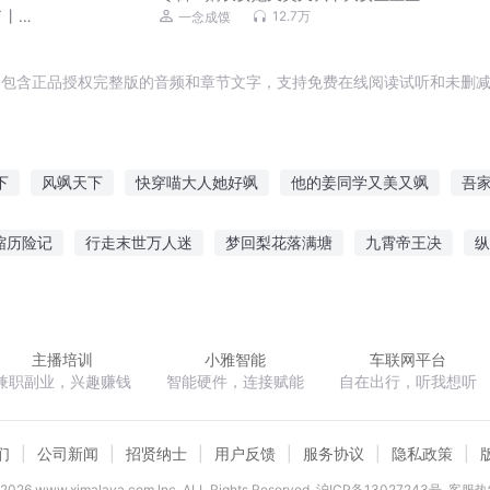
权谋丨一念成馍有声剧
了丨
12.7万
一念成馍
婚生
包含正品授权完整版的音频和章节文字，支持免费在线阅读试听和未删减
下
风飒天下
快穿喵大人她好飒
他的姜同学又美又飒
吾
美又飒
中国A组
团宠大佬A又飒
快穿宿主她美又飒
快穿
缩历险记
行走末世万人迷
梦回梨花落满塘
九霄帝王决
纵
重生小妻超A的
团宠王妃美又飒
A君和它的B君们
我的校花
倘若此世真有神明
高手不胜寒
混世天夜
偷心娇妻总裁老公
主播培训
小雅智能
车联网平台
兼职副业，兴趣赚钱
智能硬件，连接赋能
自在出行，听我想听
们
公司新闻
招贤纳士
用户反馈
服务协议
隐私政策
2026
www.ximalaya.com lnc. ALL Rights Reserved
沪ICP备13027243号
客服热线