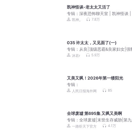
凯神怪谈-老太太又活了
专辑：
深夜恐怖聊天室 | 凯神怪谈 |
故事
7.8万
凯神_
035 许太太，又见面了(一)
专辑：
从良|顶级恶霸&良家妇女|强
江也x沐若|双洁1v1|追妻火葬场|多
5.9万
沐若r
声剧
又美又飒！2026年第一缕阳光
专辑：
85
人民日报海外网
全球废墟 第695集 又飒又美啊
专辑：
全球废墟|末世生存威胁|第
区|都市脑洞异能丧尸
4.1万
一路听天下官方