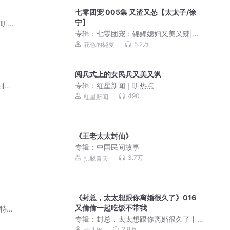
七零团宠 005集 又渣又怂【太太子/徐
宁】
 听友
专辑：
七零团宠：锦鲤媳妇又美又辣|花
色&倔强的小红|甜宠年代文|精品多人有
5.2万
花色的樾夏
声剧
阅兵式上的女民兵又美又飒
制爱|
专辑：
红星新闻｜听热点
人有
490
红星新闻
《王老太太封仙》
专辑：
中国民间故事
3.7万
拂晓青天
《封总，太太想跟你离婚很久了》016
又偷偷一起吃饭不带我
九特
专辑：
封总，太太想跟你离婚很久了丨
妙儿姐沐阳谢必安丨封总太太的离婚生
2.8万