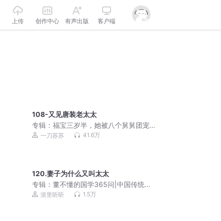
上传
创作中心
有声出版
客户端
108-又见唐装老太太
专辑：
福宝三岁半，她被八个舅舅团宠
了 | 爆笑都市悬疑风水文丨粟宝 | 一刀苏
41.6万
一刀苏苏
苏多人有声剧 | VIP免费
120.妻子为什么又叫太太
专辑：
董不懂的国学365问|中国传统文
化
1.5万
浙里听听