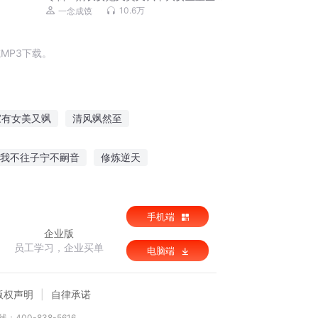
权谋丨一念成馍有声剧
10.6万
一念成馍
MP3下载。
家有女美又飒
清风飒然至
之她又美又飒
A国往事
重生玄帝a
我不往子宁不嗣音
修炼逆天
老婆A
求放过
你是我的许多年
手机端
企业版
员工学习，企业买单
电脑端
版权声明
自律承诺
：400-838-5616