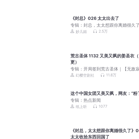
《封总》026 太太出去了
专辑：
封总，太太想跟你离婚很久
妙儿姐沐阳谢必安丨封总太太的离
2.5万
妙儿姐
效了丨七猫霸榜爆款丨多人有声剧
荒古圣体 1132 又美又飒的姜圣衣（
更）
专辑：
开局签到荒古圣体｜【无敌
寞】爆爽流（幻樱空剧社）
11.8万
幻樱空剧社
这个中国女团又美又飒，网友：“粉
专辑：
热点新闻
1077
纸上听
《封总，太太想跟你离婚很久了》0
太太收拾东西回国了