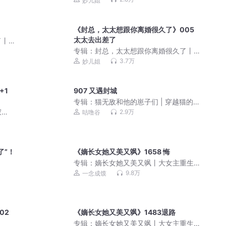
妙儿姐
效了丨七猫霸榜爆款丨多人有声剧
《封总，太太想跟你离婚很久了》005
太太去出差了
了丨
婚生
专辑：
封总，太太想跟你离婚很久了丨
妙儿姐沐阳谢必安丨封总太太的离婚生
3.7万
妙儿姐
效了丨七猫霸榜爆款丨多人有声剧
+1
907 又遇封城
专辑：
猫无敌和他的崽子们 | 穿越猫的
世界 | 马小川励志
寂
2.9万
咕噜谷
了”！
《嫡长女她又美又飒》1658 悔
专辑：
嫡长女她又美又飒丨大女主重生
权谋丨一念成馍有声剧
9.8万
一念成馍
02
《嫡长女她又美又飒》1483退路
专辑：
嫡长女她又美又飒丨大女主重生