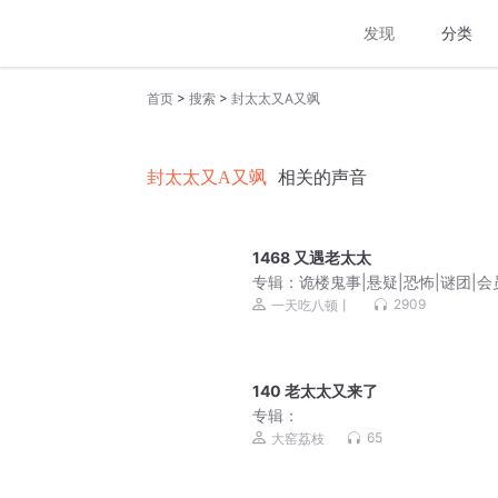
发现
分类
>
>
首页
搜索
封太太又A又飒
封太太又A又飒
相关的声音
1468 又遇老太太
专辑：
诡楼鬼事|悬疑|恐怖|谜团|会
费收听
2909
一天吃八顿丨
140 老太太又来了
专辑：
65
大窑荔枝