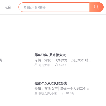
电台
第037集-又来接太太
员免
专辑：
潜伏：代号深海 | 万历大帝 精品
谍战多人有声剧
4344
万历大帝
做那个又A又飒的女孩
专辑：
夜听女声| 陪你一个人到二个人
10.8万
夜听女声_小末