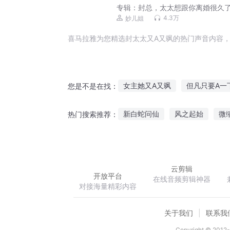
专辑：
封总，太太想跟你离婚很久
妙儿姐沐阳谢必安丨封总太太的离
4.3万
妙儿姐
效了丨七猫霸榜爆款丨多人有声剧
喜马拉雅为您精选封太太又A又飒的热门声音内容，
女主她又A又飒
但凡只要A一
您是不是在找：
晨起微风叶飒飒
大小姐她又
新白蛇问仙
风之起始
微
热门搜索推荐：
重生后我成了又美又飒的天使
师王的日常生活
逆世苍冥
云剪辑
开放平台
在线音频剪辑神器
对接海量精彩内容
关于我们
联系我
Copyright © 2012-