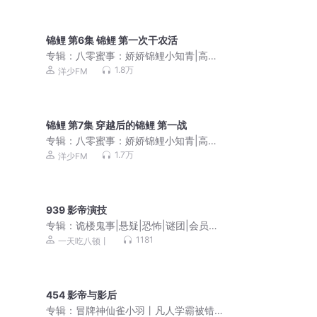
锦鲤 第6集 锦鲤 第一次干农活
专辑：
八零蜜事：娇娇锦鲤小知青|高分
精品|洋少领衔演播|多人有声剧
1.8万
洋少FM
锦鲤 第7集 穿越后的锦鲤 第一战
专辑：
八零蜜事：娇娇锦鲤小知青|高分
精品|洋少领衔演播|多人有声剧
1.7万
洋少FM
939 影帝演技
专辑：
诡楼鬼事|悬疑|恐怖|谜团|会员免
费收听
1181
一天吃八顿丨
454 影帝与影后
专辑：
冒牌神仙雀小羽丨凡人学霸被错