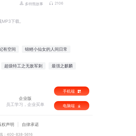
认神仙丨多特熊故事
2106
多特熊故事
MP3下载。
妃有空间
锦鲤小仙女的人间日常
条锦鲤
我在人间当锦鲤
锦鲤小皇后
超级特工之无敌军刺
最强之麒麟
锦鲤空间
玄学天师是锦鲤
梦一场
次世界起源
手机端
企业版
员工学习，企业买单
电脑端
版权声明
自律承诺
：400-838-5616