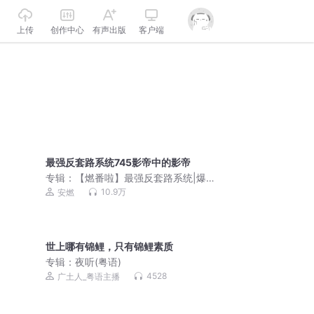
上传
创作中心
有声出版
客户端
最强反套路系统745影帝中的影帝
专辑：
【燃番啦】最强反套路系统|爆笑
&修仙|装逼打脸|安燃领衔玄幻穿越免费
10.9万
安燃
有声小说
世上哪有锦鲤，只有锦鲤素质
专辑：
夜听(粤语)
4528
广土人_粤语主播