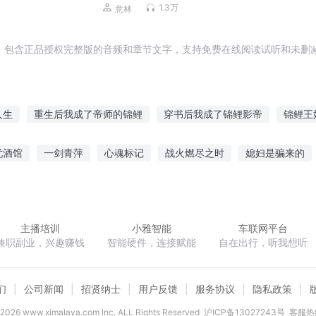
1.3万
意林
，包含正品授权完整版的音频和章节文字，支持免费在线阅读试听和未删减
人生
重生后我成了帝师的锦鲤
穿书后我成了锦鲤影帝
锦鲤王
小太阳
重生后我变成了锦鲤
快穿之锦鲤女配游游游
我真的是
忧酒馆
一剑青萍
心魂标记
战火燃尽之时
媳妇是骗来的
是锦鲤
锦鲤旺妃
团宠锦鲤有空间
天后背后的锦鲤
穿越之
灵异直播间冥王老公宠宠宠
造化道诀
驭鬼邪后
珍惜青春
主播培训
小雅智能
车联网平台
兼职副业，兴趣赚钱
智能硬件，连接赋能
自在出行，听我想听
们
公司新闻
招贤纳士
用户反馈
服务协议
隐私政策
2026
www.ximalaya.com lnc. ALL Rights Reserved
沪ICP备13027243号
客服热线