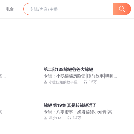
电台
第二部138锦鲤爸爸大锦鲤
高分
专辑：
小鹅榛榛历险记|睡前故事|哄睡神
器|趣味科普
1.5万
小暖姐姐的故事屋
锦鲤 第19集 真是转锦鲤运了
高分
专辑：
八零蜜事：娇娇锦鲤小知青|高分
精品|洋少领衔演播|多人有声剧
1.4万
洋少FM