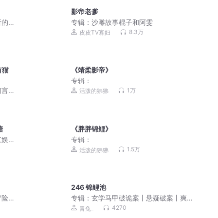
影帝老爹
听的
专辑：
沙雕故事棍子和阿雯
8.3万
皮皮TV寡妇
有猫
《靖柔影帝》
专辑：
幻言
1万
活泼的狒狒
糖
《胖胖锦鲤》
江娱
专辑：
1.5万
活泼的狒狒
246 锦鲤池
冒险
专辑：
玄学马甲破诡案丨悬疑破案丨爽
文丨直播算命丨青兔丨多人有声剧
4270
青兔_