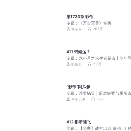
第1733章 影帝
专辑：
《万古至尊》赏析
26.1万
熊子辰
411 锦鲤运？
专辑：
龙小月之求生者超市丨少年
丨顾寒渊咕噜谷
2.7万
咕噜谷
“影帝”阿瓜爹
专辑：
沙雕搞笑 | 厨房惨案与厕所奇
奇葩事件
588
三七说书
412 影帝陆飞
专辑：
【免费】战神出狱|最强上门