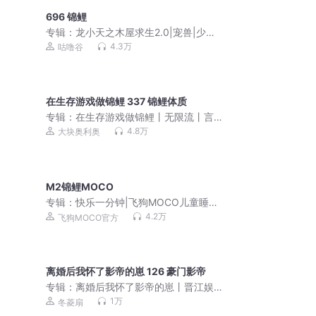
696 锦鲤
专辑：
龙小天之木屋求生2.0|宠兽|少年
成长|咕噜谷
4.3万
咕噜谷
在生存游戏做锦鲤 337 锦鲤体质
专辑：
在生存游戏做锦鲤丨无限流丨言
情丨多人精品有声剧丨夏季稻谷香著
4.8万
大块奥利奥
M2锦鲤MOCO
专辑：
快乐一分钟|飞狗MOCO儿童睡前
故事
4.2万
飞狗MOCO官方
离婚后我怀了影帝的崽 126 豪门影帝
专辑：
离婚后我怀了影帝的崽丨晋江娱
乐圈丨影帝vs影后
1万
冬菱扇