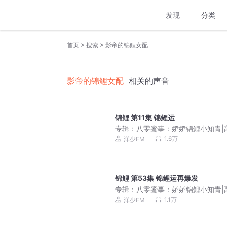
发现
分类
>
>
首页
搜索
影帝的锦鲤女配
影帝的锦鲤女配
相关的声音
锦鲤 第11集 锦鲤运
专辑：
八零蜜事：娇娇锦鲤小知青|
精品|洋少领衔演播|多人有声剧
1.6万
洋少FM
锦鲤 第53集 锦鲤运再爆发
专辑：
八零蜜事：娇娇锦鲤小知青|
精品|洋少领衔演播|多人有声剧
1.1万
洋少FM