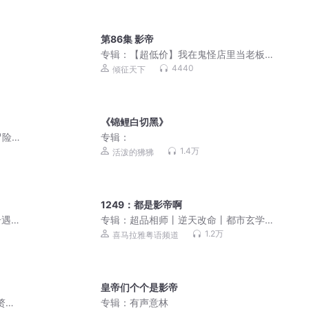
第86集 影帝
专辑：
【超低价】我在鬼怪店里当老板
丨幻想悬疑纯爱广播剧
4440
倾征天下
《锦鲤白切黑》
冒险
专辑：
1.4万
活泼的狒狒
1249：都是影帝啊
遇 |
专辑：
超品相师丨逆天改命丨都市玄学
（粤语）
1.2万
喜马拉雅粤语频道
皇帝们个个是影帝
赘婿|
专辑：
有声意林