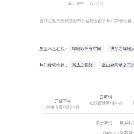
打脸装逼|多人有声剧
34万
斗音帝
喜马拉雅为您精选影帝的锦鲤女配的热门声音内容
锦鲤影后有空间
快穿之锦鲤
您是不是在找：
女配她有锦鲤血统
锦鲤家的
高达之觉醒
巫山异闻录之忘
热门搜索推荐：
从锦鲤到东海龙神
我的女仆
腹黑总裁宠妻成瘾
萌男笔记
云剪辑
开放平台
在线音频剪辑神器
对接海量精彩内容
关于我们
联系我
Copyright © 2012-