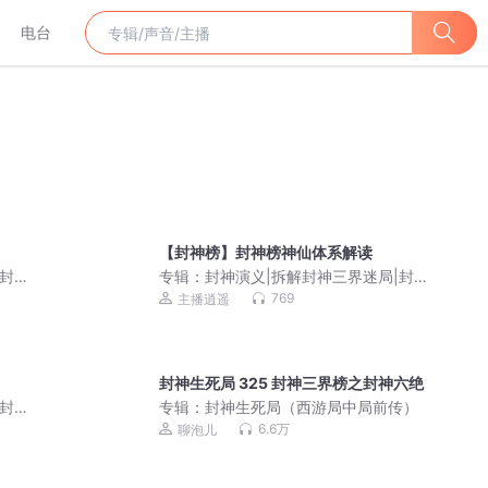
电台
【封神榜】封神榜神仙体系解读
|封神
专辑：
封神演义|拆解封神三界迷局|封神
榜解析
769
主播逍遥
封神生死局 325 封神三界榜之封神六绝
|封神
专辑：
封神生死局（西游局中局前传）
6.6万
聊泡儿