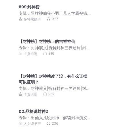
899 封神榜
专辑：
冒牌神仙雀小羽丨凡人学霸被错
认神仙丨多特熊故事
327
多特熊故事
【封神榜】封神榜上的吉祥神仙
专辑：
封神演义|拆解封神三界迷局|封神
榜解析
816
主播逍遥
【封神榜】封神榜改了没，有什么证据
可以证明？
专辑：
封神演义|拆解封神三界迷局|封神
榜解析
952
主播逍遥
02.品榜说封神2
专辑：
出仙入凡说封神丨解读封神演义
内蕴丨细说精彩神魔世界
236
人文读书声