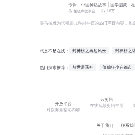
专辑：
中国神话故事 | 国学启蒙 | 
故事会
1.5万
柏晓声故事会
喜马拉雅为您精选九界封神榜的热门声音内容，包
封神榜之再起风云
封神榜之
您是不是在找：
远古封魔榜
斗罗之封神榜
敖世逍遥神
修仙狂少在都市
热门搜索推荐：
梦回封神榜
网游之天榜封神
最佳影后
沧海战记
重活
云剪辑
开放平台
在线音频剪辑神器
对接海量精彩内容
关于我们
联系我