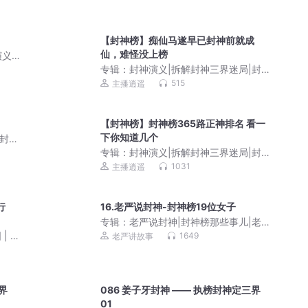
【封神榜】痴仙马遂早已封神前就成
仙，难怪没上榜
演义
专辑：
封神演义|拆解封神三界迷局|封神
榜解析
515
主播逍遥
【封神榜】封神榜365路正神排名 看一
下你知道几个
|封神
专辑：
封神演义|拆解封神三界迷局|封神
榜解析
1031
主播逍遥
行
16.老严说封神-封神榜19位女子
专辑：
老严说封神|封神榜那些事儿|老严
讲名著
| 人
1649
老严讲故事
界
086 姜子牙封神 —— 执榜封神定三界
01