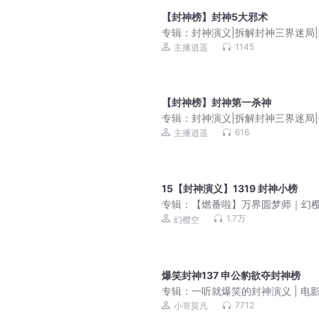
【封神榜】封神5大邪术
专辑：
封神演义|拆解封神三界迷局
榜解析
1145
主播逍遥
【封神榜】封神第一杀神
专辑：
封神演义|拆解封神三界迷局
榜解析
616
主播逍遥
15【封神演义】1319 封神小榜
专辑：
【燃番啦】万界圆梦师｜幻
爆笑领衔多人有声剧
1.7万
幻樱空
爆笑封神137 申公豹欲夺封神榜
专辑：
一听就爆笑的封神演义 | 电
《封神》口碑大逆转，只因高度还
7712
小哥莫凡
典