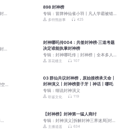
898 封神榜
|封神
专辑：
冒牌神仙雀小羽丨凡人学霸被错
认神仙丨多特熊故事
425
多特熊故事
封神哪吒传004：共签封神榜·三道考题
决定谁能执掌封神榜
|封神
专辑：
封神哪吒传｜封神榜｜全本多人
有声剧｜古典名著
107
茶花楼主
03 群仙共议封神榜，原始接榜承天命丨
封神演义丨封神榜姜子牙丨神话丨哪吒
樱空
专辑：
细说封神演义
119
听鉴文化
【封神榜】封神第一猛人商纣
影
专辑：
封神演义|拆解封神三界迷局|封神
原经
榜解析
634
主播逍遥