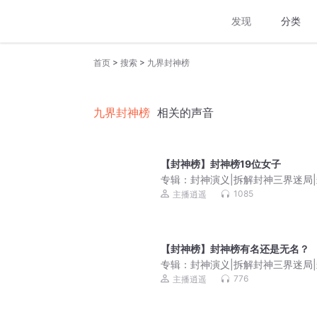
发现
分类
>
>
首页
搜索
九界封神榜
九界封神榜
相关的声音
【封神榜】封神榜19位女子
专辑：
封神演义|拆解封神三界迷局
榜解析
1085
主播逍遥
【封神榜】封神榜有名还是无名？
专辑：
封神演义|拆解封神三界迷局
榜解析
776
主播逍遥