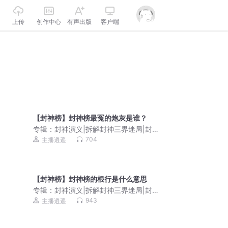
上传
创作中心
有声出版
客户端
【封神榜】封神榜最冤的炮灰是谁？
专辑：
封神演义|拆解封神三界迷局|封神
榜解析
704
主播逍遥
【封神榜】封神榜的根行是什么意思
专辑：
封神演义|拆解封神三界迷局|封神
榜解析
943
主播逍遥