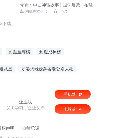
专辑：
中国神话故事 | 国学启蒙 | 柏晓声
故事会
1.5万
柏晓声故事会
3下载。
封魔至尊榜
封魔成神榜
都市封神榜
天帝封神榜
封神仙榜
道武皇
娇妻火辣辣黑客老公别太狂
无双
天域霸途
手机端
企业版
员工学习，企业买单
电脑端
版权声明
自律承诺