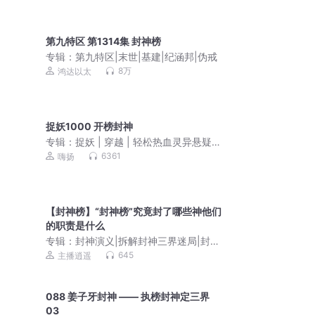
第九特区 第1314集 封神榜
专辑：
第九特区|末世|基建|纪涵邦|伪戒
8万
鸿达以太
捉妖1000 开榜封神
专辑：
捉妖 | 穿越 | 轻松热血灵异悬疑 |
多人有声剧|嗨扬
6361
嗨扬
【封神榜】“封神榜”究竟封了哪些神他们
的职责是什么
专辑：
封神演义|拆解封神三界迷局|封神
榜解析
645
主播逍遥
088 姜子牙封神 —— 执榜封神定三界
03