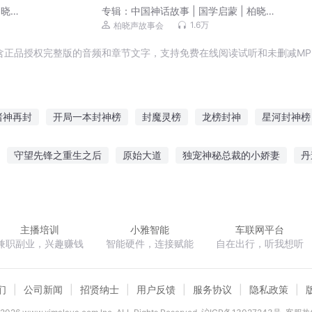
柏晓声
专辑：
中国神话故事 | 国学启蒙 | 柏晓声
故事会
1.6万
柏晓声故事会
含正品授权完整版的音频和章节文字，支持免费在线阅读试听和未删减MP
诸神再封
开局一本封神榜
封魔灵榜
龙榜封神
星河封神榜
封神榜明兮篇
异世封神榜
我的系统是封神榜
再战封神榜
守望先锋之重生之后
原始大道
独宠神秘总裁的小娇妻
丹
金榜封神
之官路
我只是想做回自己
天才律师
我被女鬼勾了魂
师士
主播培训
小雅智能
车联网平台
兼职副业，兴趣赚钱
智能硬件，连接赋能
自在出行，听我想听
们
公司新闻
招贤纳士
用户反馈
服务协议
隐私政策