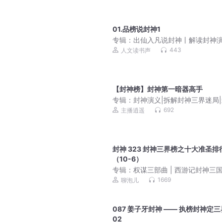
01.品榜说封神1
专辑：
出仙入凡说封神丨解读封神
内蕴丨细说精彩神魔世界
443
人文读书声
【封神榜】封神第一暗器高手
专辑：
封神演义|拆解封神三界迷局
榜解析
692
主播逍遥
封神 323 封神三界榜之十大准圣排
（10-6）
专辑：
权谋三部曲 | 西游记封神三国 
生必读四大名著新解
1669
聊泡儿
087 姜子牙封神 —— 执榜封神定三
02