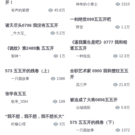
开！
神奇的小勇士
2315
有声的紫襟
45.8万
一剑绝世099五五开吧
诸天尽头0706 我没有五五开
野贺
1.1万
_牛大宝_
5.2万
《逼我重生是吧》0777 我和程
《诡纹》第2489集 五五开
逐五五开
裂神丶
1万
一种侃侃
12.3万
573 五五开的残卷（上）
全职艺术家 0900 我和楚狂五五
开
一只圆故事
1386
流三声
21.8万
张学良五五
被迫成了大将0856五五开
歌率_SSH
109
云端残阳
5.9万
“我不想，我不想，我不想长大”
575 五五开的残卷（下）
柠檬心理
3万
一只圆故事
1372