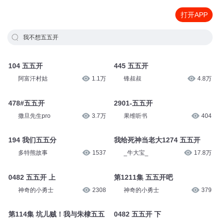
打开APP
我不想五五开
104 五五开
445 五五开
阿富汗村姑
1.1万
锋叔叔
4.8万
478#五五开
2901-五五开
撒旦先生pro
3.7万
果维听书
404
194 我们五五分
我给死神当老大1274 五五开
多特熊故事
1537
_牛大宝_
17.8万
0482 五五开 上
第1211集 五五开吧
神奇的小勇士
2308
神奇的小勇士
379
第114集 坑儿贼！我与朱棣五五
0482 五五开 下