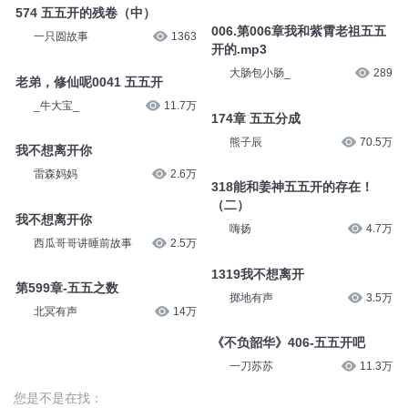
574 五五开的残卷（中）
006.第006章我和紫霄老祖五五
一只圆故事
1363
开的.mp3
大肠包小肠_
289
老弟，修仙呢0041 五五开
_牛大宝_
11.7万
174章 五五分成
熊子辰
70.5万
我不想离开你
雷森妈妈
2.6万
318能和姜神五五开的存在！
（二）
我不想离开你
嗨扬
4.7万
西瓜哥哥讲睡前故事
2.5万
1319我不想离开
第599章-五五之数
掷地有声
3.5万
北冥有声
14万
《不负韶华》406-五五开吧
一刀苏苏
11.3万
您是不是在找：