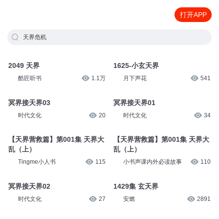
打开APP
天界危机
2049 天界
1625-小玄天界
酷匠听书
1.1万
月下声花
541
冥界接天界03
冥界接天界01
时代文化
20
时代文化
34
【天界营救篇】第001集 天界大
【天界营救篇】第001集 天界大
乱（上）
乱（上）
Tingme小人书
115
小书声课内外必读故事
110
冥界接天界02
1429集 玄天界
时代文化
27
安燃
2891