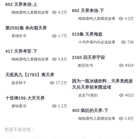
602 天界来信-上
602 天界来信-下
呦呦鹿鸣儿童睡前故事
4.2万
呦呦鹿鸣儿童睡前故事
4.3万
第2592集 杀向裂天界
015集 天界海盗
果维听书
1.7万
小书声课内外必读故事
736
417 天界考官-下
2165 回天界宇宙
呦呦鹿鸣儿童睡前故事
5.8万
酷匠听书
9324
天医凤九【1783】离天界
因为一瓶冰镇饮料，天界竟然派
曲音静子
17.1万
天兵天界前来围追堵
皮皮TV寡妇
4022
十世禅156-大开天界
磨铁图书
1.1万
403 疯狂的天界-下
呦呦鹿鸣儿童睡前故事
2.8万
您是不是在找：