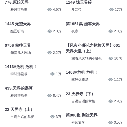
776.原始天界
1149 惊天界碎
雅居讲故事
4.9万
斗音帝
17万
1445 无望天界
第1951集 虚零天界
酷匠听书
2.3万
夜彦
2.8万
0756 前往天界
【风火小哪吒之拯救天界】001
天界大乱（上）
华音凡人剧场
2.2万
踩着风火轮的小哪吒
1676
1416#危机 危机！
1403#危机 危机！
李轩远剧场
1万
李轩远剧场
1.1万
439.天界的谋算
23 天界寺（下）
雅居讲故事
8.4万
自说自话的掌柜
2.9万
22 天界寺（上）
第806集 到达天界
自说自话的掌柜
3万
善读文学
3.5万