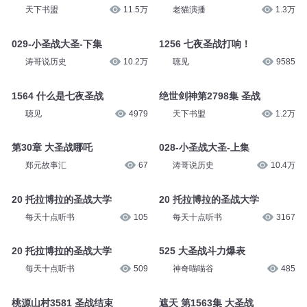
天下书盟
11.5万
老猫演播
1.3万
029-小圣战大圣-下集
1256 七夜圣战打响！
涛哥说历史
10.2万
聴见
9585
1564 什么是七夜圣战
绝世剑神第2798集 圣战
聴见
4979
天下书盟
1.2万
第30章 大圣战哪吒
028-小圣战大圣-上集
郑元故事汇
67
涛哥说历史
10.4万
20 托拉博拉的圣战大学
20 托拉博拉的圣战大学
每天十点听书
105
每天十点听书
3167
20 托拉博拉的圣战大学
525 大圣战斗力爆表
每天十点听书
509
神奇喵喵谷
485
桃源山村3581 圣战结束
遮天 第1563集 大圣战