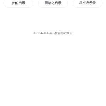
梦的启示
黑暗之启示
星空启示录
凡生启示录
灵妖启示录
黑夜启示录
生物启示录
月的启示录
月夜启示录
© 2014-
2026
喜马拉雅 版权所有
星火启示
龙与启示
星空启示
启示风云录
天启之启示录
人间启示录
启示也是开始
启示神灵