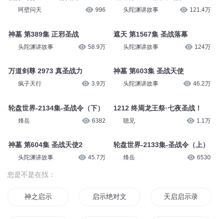
呵壁问天
996
头陀渊讲故事
121.4万
神墓 第389集 正邪圣战
遮天 第1567集 圣战落幕
头陀渊讲故事
58.9万
头陀渊讲故事
124万
万道剑尊 2973 真圣战力
神墓 第603集 圣战天使
疯子天行
3.9万
头陀渊讲故事
46.2万
轮盘世界-2134集-圣战令（下）
1212 终焉龙王祭·七夜圣战！
烽岳
6382
聴见
1.1万
神墓 第604集 圣战天使2
轮盘世界-2133集-圣战令（上）
头陀渊讲故事
45.7万
烽岳
6530
您是不是在找：
神之启示
启示绝对文明
天启启示录