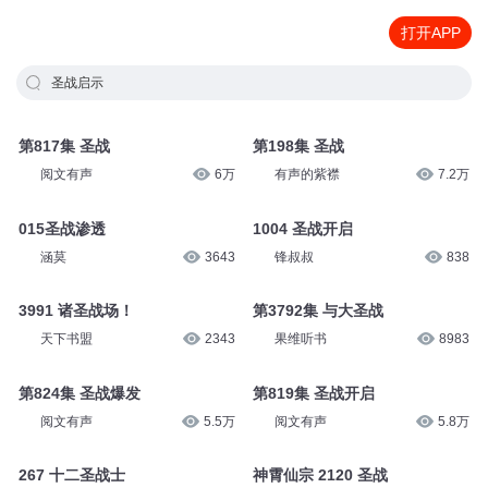
打开APP
圣战启示
第817集 圣战
第198集 圣战
阅文有声
6万
有声的紫襟
7.2万
015圣战渗透
1004 圣战开启
涵莫
3643
锋叔叔
838
3991 诸圣战场！
第3792集 与大圣战
天下书盟
2343
果维听书
8983
第824集 圣战爆发
第819集 圣战开启
阅文有声
5.5万
阅文有声
5.8万
267 十二圣战士
神霄仙宗 2120 圣战