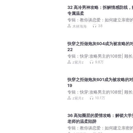
32 高冷男神攻略：拆解情感防线，
专属温柔
专辑：
教你谈恋爱：如何建立亲密
性关系 | 抓住男人心
38
木林海海
快穿之拒做炮灰604成为被攻略的
22
专辑：
快穿:攻略男主的108世| 顾长
阿良
9.8万
z紫月z
快穿之拒做炮灰601成为被攻略的
19
专辑：
快穿:攻略男主的108世| 顾长
阿良
10.1万
z紫月z
36 高知圈层的爱情攻略：解锁大学
老师的温柔陷阱
专辑：
教你谈恋爱：如何建立亲密