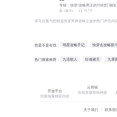
专辑：
快穿:攻略男主的108世| 顾长
阿良
10.1万
z紫月z
喜马拉雅为您精选快穿男神攻略之旅的热门声音内
明星攻略手记
快穿去攻略那
您是不是在找：
末日男神攻略
攻略你的世界
九流散人
狂魂诸天
九霄
热门搜索推荐：
快穿之最强攻略
我被系统攻
亭观活水
豪门宠婚之总裁太
云剪辑
开放平台
在线音频剪辑神器
对接海量精彩内容
关于我们
联系我