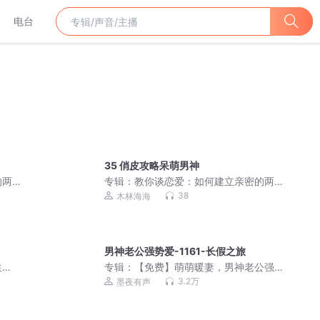
电台
35 俏皮攻略呆萌男神
的两
专辑：
教你谈恋爱：如何建立亲密的两
性关系 | 抓住男人心
38
木林海海
男神老公强势爱-1161-长假之旅
生
专辑：
【免费】萌萌暖妻，男神老公强
势爱|暖心虐恋|多人有声剧
3.2万
墨夜有声