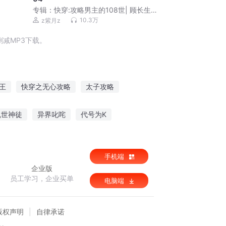
专辑：
快穿:攻略男主的108世| 顾长生&
阿良
10.3万
z紫月z
减MP3下载。
王
快穿之无心攻略
太子攻略
中国旅游攻略
系统之快穿大神攻略
乱世神徒
异界叱咤
代号为K
手机端
企业版
员工学习，企业买单
电脑端
版权声明
自律承诺