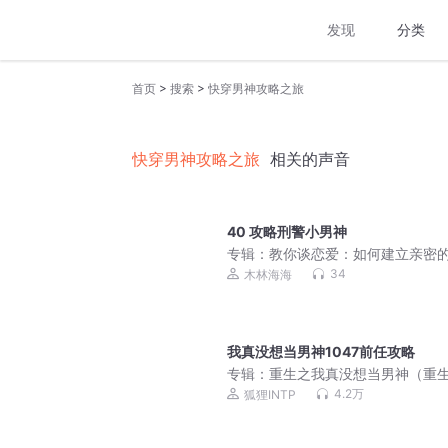
发现
分类
>
>
首页
搜索
快穿男神攻略之旅
快穿男神攻略之旅
相关的声音
40 攻略刑警小男神
专辑：
教你谈恋爱：如何建立亲密
性关系 | 抓住男人心
34
木林海海
我真没想当男神1047前任攻略
专辑：
重生之我真没想当男神（重
2010|精品有声剧）
4.2万
狐狸INTP