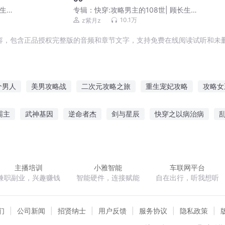
生&
专辑：
快穿:攻略男主的108世| 顾长生&
阿良
10.1万
z紫月z
容，包含正品授权完整版的音频和章节文字，支持免费在线阅读试听和未删
个男人
美男攻略战
二次元攻略之旅
重生宠妃攻略
攻略女
攻略那只女主
成神攻略
异世界全攻略
青春的恋爱攻略
霸主
武神基因
逆命者杰
剑与星辰
快穿之以病治病
略了
少女攻略系统
快穿攻略之旅
无赖
跨界天皇
二次元大法师
穿越到极品家丁的世界
主播培训
小雅智能
车联网平台
兼职副业，兴趣赚钱
智能硬件，连接赋能
自在出行，听我想听
们
公司新闻
招贤纳士
用户反馈
服务协议
隐私政策