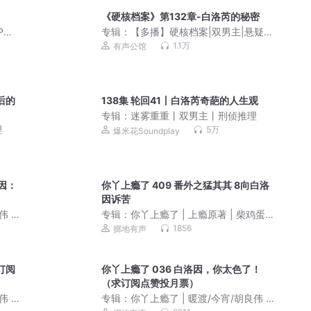
《硬核档案》第132章-白洛芮的秘密
P免
专辑：
【多播】硬核档案|双男主|悬疑推
理|纯爱|烧脑破案
1.1万
有声公馆
后的
138集 轮回41丨白洛芮奇葩的人生观
专辑：
迷雾重重丨双男主丨刑侦推理
理
5万
爆米花Soundplay
因：
你丫上瘾了 409 番外之猛其其 8向白洛
因诉苦
 |
专辑：
你丫上瘾了 | 上瘾原著 | 柴鸡蛋作
品丨暖渡/今宵/胡良伟 | 校园 | 多人有声
1856
掷地有声
剧
订阅
你丫上瘾了 036 白洛因，你太色了！
（求订阅点赞投月票）
 |
专辑：
你丫上瘾了 | 暖渡/今宵/胡良伟 |