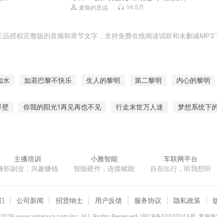
幻种田丨多人有声剧）丨VIP免费
14.5万
麦疯的思远
正品授权完整版的音频和章节文字，支持免费在线阅读试听和未删减MP3
如水
如若巴黎不快乐
生人的黎明
第二黎明
内心的黎明
黎明之阳
黑夜黎明时
天空中的黎明之星
黎明日记
末日
界壁
你我的阳光1再见再也不见
行走末世万人迷
梦想系统下
桑唯我主宰
丹药修仙
我能收集情绪
次元矩阵
终极幻想之
主播培训
小雅智能
车联网平台
兼职副业，兴趣赚钱
智能硬件，连接赋能
自在出行，听我想听
们
公司新闻
招贤纳士
用户反馈
服务协议
隐私政策
2026
www.ximalaya.com lnc. ALL Rights Reserved
沪ICP备13027243号
客服热线