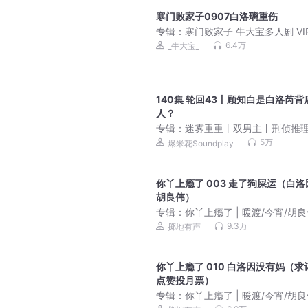
寒门败家子0907白洛璃重伤
专辑：
寒门败家子 牛大宝多人剧 VI
费
6.4万
_牛大宝_
140集 轮回43丨顾知白是白洛芮背
人？
专辑：
迷雾重重丨双男主丨刑侦推
5万
爆米花Soundplay
你丫上瘾了 003 走了狗屎运（白洛
胡良伟）
专辑：
你丫上瘾了 | 暖渡/今宵/胡良伟
校园 | 双男主 |多人有声剧
9.3万
掷地有声
你丫上瘾了 010 白洛因没有妈（求
点赞投月票）
专辑：
你丫上瘾了 | 暖渡/今宵/胡良伟