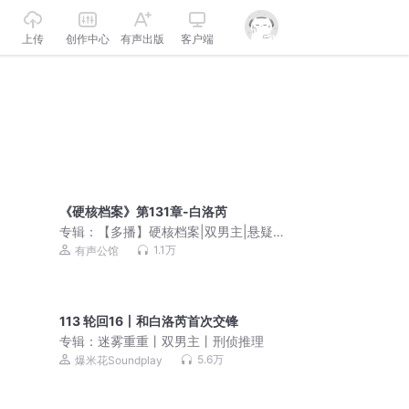
上传
创作中心
有声出版
客户端
《硬核档案》第131章-白洛芮
专辑：
【多播】硬核档案|双男主|悬疑推
理|纯爱|烧脑破案
1.1万
有声公馆
113 轮回16丨和白洛芮首次交锋
专辑：
迷雾重重丨双男主丨刑侦推理
5.6万
爆米花Soundplay