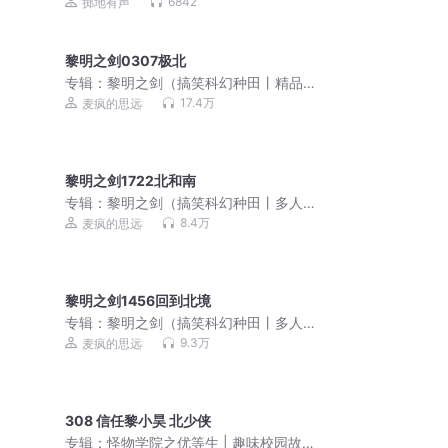
校园 | 双男主 |多人有声剧
6842
掷地有声
黎明之剑0307极北
专辑：
黎明之剑（搞笑科幻种田丨精品
多人有声剧）丨VIP免费
17.4万
麦疯的思远
黎明之剑1722北和南
专辑：
黎明之剑（搞笑科幻种田丨多人
有声剧）|长夜开拓者
8.4万
麦疯的思远
黎明之剑1456回到北境
专辑：
黎明之剑（搞笑科幻种田丨多人
有声剧）
9.3万
麦疯的思远
308 信任黎小昊 北少侠
专辑：
怪物学院之优等生 | 趣味校园故