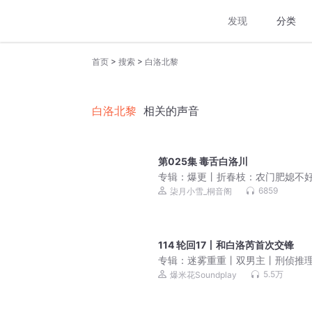
发现
分类
>
>
首页
搜索
白洛北黎
白洛北黎
相关的声音
第025集 毒舌白洛川
专辑：
爆更丨折春枝：农门肥媳不
丨柒月小雪&墨昇领衔丨发家致富丨
6859
柒月小雪_桐音阁
救赎丨多人有声剧
114 轮回17丨和白洛芮首次交锋
专辑：
迷雾重重丨双男主丨刑侦推
5.5万
爆米花Soundplay