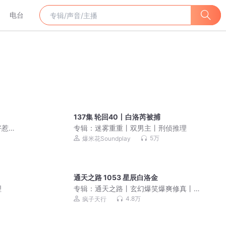
电台
137集 轮回40丨白洛芮被捕
好惹
专辑：
迷雾重重丨双男主丨刑侦推理
互相
5万
爆米花Soundplay
通天之路 1053 星辰白洛金
理
专辑：
通天之路丨玄幻爆笑爆爽修真丨
无罪原著丨VIP免费精品|多人有声剧
4.8万
疯子天行