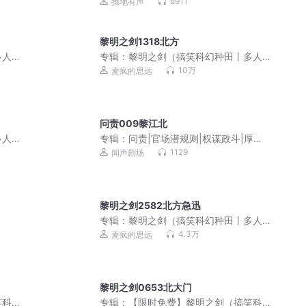
校园 | 双男主 |多人有声剧
6911
掷地有声
黎明之剑1318北方
多人
专辑：
黎明之剑（搞笑科幻种田丨多人
有声剧）丨VIP免费
10万
麦疯的思远
问责009黎江北
多人
专辑：
问责|官场潜规则|权谋政斗|厚黑
学|许开祯作品
1129
闻声剧场
黎明之剑2582北方急迅
专辑：
黎明之剑（搞笑科幻种田丨多人
有声剧）|长夜开拓者
4.3万
麦疯的思远
黎明之剑0653北大门
笑科
专辑：
【限时免费】黎明之剑（搞笑科