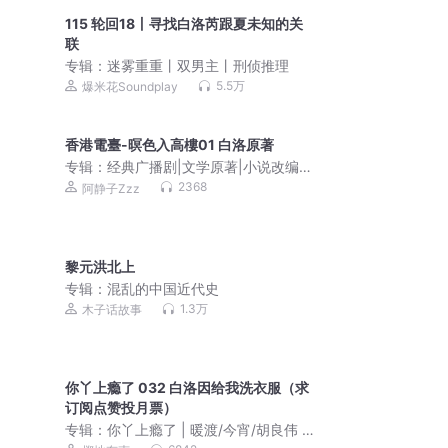
115 轮回18丨寻找白洛芮跟夏未知的关
联
专辑：
迷雾重重丨双男主丨刑侦推理
5.5万
爆米花Soundplay
香港電臺-暝色入高樓01 白洛原著
专辑：
经典广播剧|文学原著|小说改编|
粤语|香港电台
2368
阿静子Zzz
黎元洪北上
专辑：
混乱的中国近代史
1.3万
木子话故事
你丫上瘾了 032 白洛因给我洗衣服（求
订阅点赞投月票）
专辑：
你丫上瘾了 | 暖渡/今宵/胡良伟 |