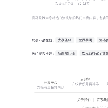
幻种田丨多人有声剧）
9.8万
麦疯的思远
喜马拉雅为您精选白洛北黎的热门声音内容，包含
大黎圣尊
世界黎明
洛洛
您是不是在找：
血火黎明
末日的黎明之光
新白蛇问仙
次元我打破了世
热门搜索推荐：
异星黎明
末世之我能召唤万界群雄
沧
神狗小小
云剪辑
开放平台
在线音频剪辑神器
对接海量精彩内容
关于我们
联系我
Copyright © 2012-