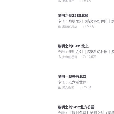
校园 | 双男主 |多人有声剧
6.9万
掷地有声
黎明之剑2288北线
专辑：
黎明之剑（搞笑科幻种田丨
有声剧）|长夜开拓者
5.7万
麦疯的思远
黎明之剑0939北上
专辑：
黎明之剑（搞笑科幻种田丨
有声剧）丨VIP免费
12.5万
麦疯的思远
黎明—我来自北京
专辑：
老六看世界
2754
老六杂谈
黎明之剑1412北方公爵
专辑：
【限时免费】黎明之剑（搞