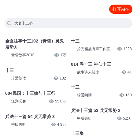
打开APP
大名十三势
金蚕往事十三102（青雪）灵鬼
十三
展势方
拾光精品有声工作室
1228
青雪故事2010
1万
014 卷十三·神仙十三
十三
故事讲人结冰
41
珍爱朗读
132
十三
004民国：十三姨与十三行
珍爱朗读
160
江湖叨客
55.8万
兵法十三篇 53 兵无常势 2
兵法十三篇 54 兵无常势 3
中版去听
5.2万
中版去听
4.9万
十三集