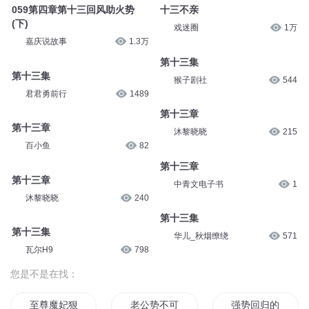
059第四章第十三回风助火势
十三不亲
(下)
戏迷圈
1万
嘉庆说故事
1.3万
第十三集
第十三集
猴子剧社
544
君君勇前行
1489
第十三章
第十三章
沐黎晓晓
215
百小鱼
82
第十三章
第十三章
中青文电子书
1
沐黎晓晓
240
第十三集
第十三集
华儿_秋烟缭绕
571
瓦尔H9
798
您是不是在找：
至尊魔妃狠强势
老公势不可挡
强势回归的他