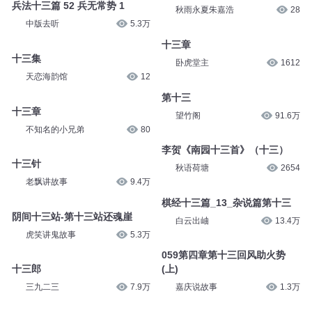
兵法十三篇 52 兵无常势 1
秋雨永夏朱嘉浩
28
中版去听
5.3万
十三章
十三集
卧虎堂主
1612
天恋海韵馆
12
第十三
十三章
望竹阁
91.6万
不知名的小兄弟
80
李贺《南园十三首》（十三）
十三针
秋语荷塘
2654
老飘讲故事
9.4万
棋经十三篇_13_杂说篇第十三
阴间十三站-第十三站还魂崖
白云出岫
13.4万
虎笑讲鬼故事
5.3万
059第四章第十三回风助火势
十三郎
(上)
三九二三
7.9万
嘉庆说故事
1.3万