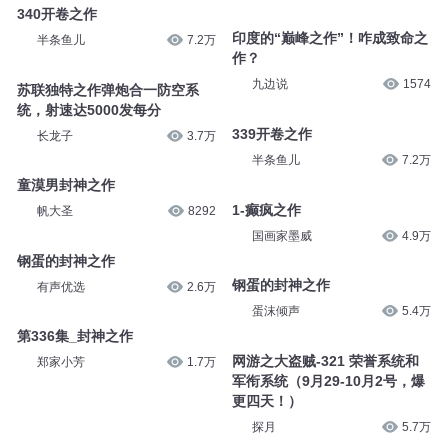
340开卷之作
印度的“巅峰之作”！咋成致命之
半条鱼儿
7.2万
作？
九边说
1574
苏联独特之作弹炮合一防空系
统，射速达5000发每分
339开卷之作
长龙子
3.7万
半条鱼儿
7.2万
童漠男封神之作
1-癫疯之作
帆大圣
8292
国画家墨威
4.9万
钢蛋的封神之作
钢蛋的封神之作
有声优选
2.6万
蛋沫倾声
5.4万
第336集_封神之作
网游之大盗贼-321 荣誉系统和
郑家小芳
1.7万
军衔系统（9月29-10月2号，爆
更四天！）
探月
5.7万