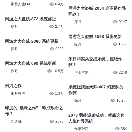
期货人生FM
6.4万
网游之大盗贼-2054 这不是作弊
吗这！
网游之大盗贼-872 系统修正
探月
9147
探月
2.7万
网游之大盗贼-1598 系统更新
网游之大盗贼-2060 系统更新
探月
1.2万
探月
9309
朱日和实兵交战系统，拒绝作
网游之大盗贼-099 系统更新
弊！
探月
10.5万
华山穹剑
2248
封刀之作
系统让我当天师-467 幻想队的
作弊
那月有声
1.3万
探月
10.2万
印度的“巅峰之作”！咋成致命之
作？
2973 我能逆袭成功，就靠这套
人生作弊系统
九边说
2876
作家张萌
384