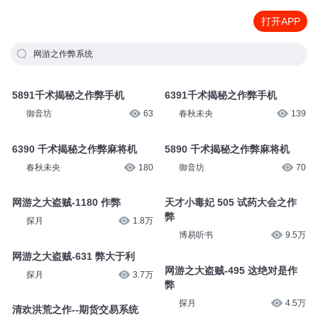
打开APP
网游之作弊系统
5891千术揭秘之作弊手机
6391千术揭秘之作弊手机
御音坊
63
春秋未央
139
6390 千术揭秘之作弊麻将机
5890 千术揭秘之作弊麻将机
春秋未央
180
御音坊
70
网游之大盗贼-1180 作弊
天才小毒妃 505 试药大会之作
弊
探月
1.8万
博易听书
9.5万
网游之大盗贼-631 弊大于利
网游之大盗贼-495 这绝对是作
探月
3.7万
弊
探月
4.5万
清欢洪荒之作--期货交易系统