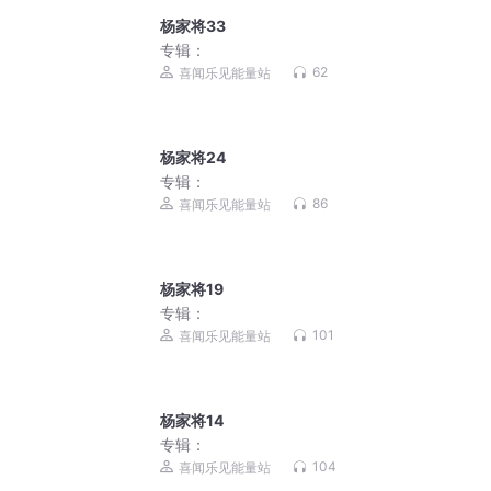
杨家将33
专辑：
62
喜闻乐见能量站
杨家将24
专辑：
86
喜闻乐见能量站
杨家将19
专辑：
101
喜闻乐见能量站
杨家将14
专辑：
104
喜闻乐见能量站