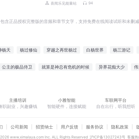
94
喜闻乐见能量站
，包含正品授权完整版的音频和章节文字，支持免费在线阅读试听和未删减
神杨天
杨过修仙
穿越之再世杨过
白杨世界
杨三游记
战
仙杨帝尊
杨二彪的神梦
杨小白的白日梦生活
玄界之杨
公主的极品侍卫
就算是神总有危机的时候
异界花痴大少
伟
自在传奇
风中纸鸢
转世重生仙门世界
悲鸣之歌春
轩辕隋唐
冰河
主播培训
小雅智能
车联网平台
兼职副业，兴趣赚钱
智能硬件，连接赋能
自在出行，听我想听
们
公司新闻
招贤纳士
用户反馈
服务协议
隐私政策
2026
www.ximalaya.com lnc. ALL Rights Reserved
沪ICP备13027243号
客服热线