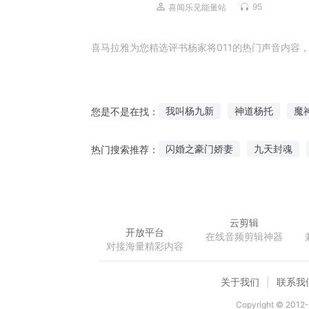
95
喜闻乐见能量站
喜马拉雅为您精选评书杨家将011的热门声音内容
我叫杨九新
神道杨托
魔
您是不是在找：
杨过重生在异界
我生为王杨
闪婚之豪门娇妻
九天封魂
热门搜索推荐：
杨凡修仙传
战神杨天
杨
最终的邂逅
纵横过去未来
云剪辑
开放平台
在线音频剪辑神器
对接海量精彩内容
关于我们
联系我
Copyright © 2012-