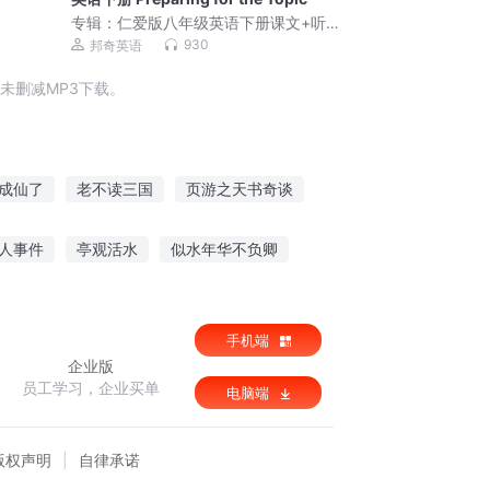
专辑：
仁爱版八年级英语下册课文+听力
朗读｜同步教材英语学
930
邦奇英语
未删减MP3下载。
成仙了
老不读三国
页游之天书奇谈
成圣
读书大道
千翻书页
人事件
亭观活水
似水年华不负卿
紫芒星的守护
手机端
企业版
员工学习，企业买单
电脑端
版权声明
自律承诺