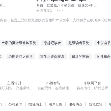
听力
专辑：
仁爱版八年级英语下册课文+听力
朗读｜同步教材英语学
735
邦奇英语
音内容，包含正品授权完整版的音频和章节文字，支持免费在线阅读试听和
土豪的页游级修炼系统
穿越吧读者
超级读者系统
小东读书
三页人间
百页金书
古事记月读命之神
神级阅读系统
读书
杰
绝世唐门之创世
重生之逆命转盘
最终的邂逅
玩具箱杀
书成神
超级读心术
之门
幻域之城
斗战圣天
两次人生
吞噬星空之赵东篱
主播培训
小雅智能
车联网平台
兼职副业，兴趣赚钱
智能硬件，连接赋能
自在出行，听我想听
们
公司新闻
招贤纳士
用户反馈
服务协议
隐私政策