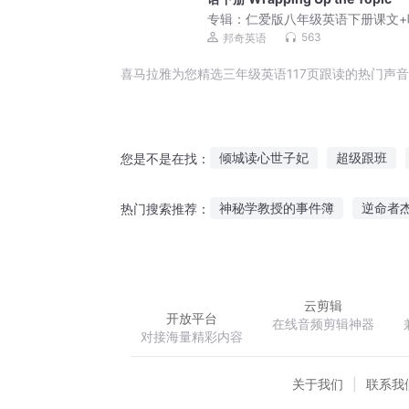
专辑：
仁爱版八年级英语下册课文+
朗读｜同步教材英语学
563
邦奇英语
喜马拉雅为您精选三年级英语117页跟读的热门声
倾城读心世子妃
超级跟班
您是不是在找：
页游道士系统
一页故事
神秘学教授的事件簿
逆命者
热门搜索推荐：
我是一个会读心的修真者
读
纵我不往子宁不嗣音
克莱恩
云剪辑
开放平台
在线音频剪辑神器
对接海量精彩内容
关于我们
联系我