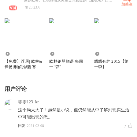
新剧欧林、杜骁领衔双男主灵异悬疑剧《涤魂录》已上架 《撩完皇上就想跑》已完结
加关注
23.23万
34.75万
6245
2674
【免费】浮屠| 欧林&
欧林钢琴物语|每周
飘飘有约 2015【第
锋扬|刑侦推理| 寒梅
一“弹”
一季】
墨香著
用户评论
雯雯123_kr
这个局太大了！虽然是小说，但仍然能从中了解到现实生活
中可能出现的恶。
回复
2024-02-08
7