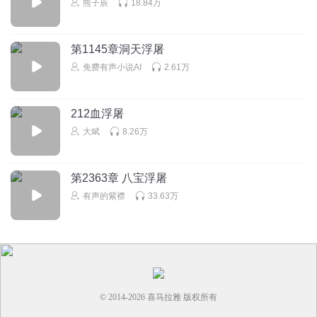
熊子辰
18.84万
回复
2023-12-30
3
忽闪忽闪呀
第1145章洞天浮屠
巴裕这个坏东西啊！把金三角的黑市行为带到梅城
免费有声小说AI
2.61万
回复
2023-12-30
3
悠游小魚
212血浮屠
为了自身利益 剥夺残害他人的生命 这些人都该遭雷劈个千百
大斌
8.26万
回 再下十八层地狱永不超生
回复
2024-02-23
2
第2363章 八宝浮屠
有声的紫襟
33.63万
© 2014-
2026
喜马拉雅 版权所有