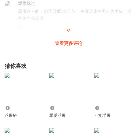
观雪飘过
恶魔在人间，侵华日军731部队，称做活体中国人为木头，这
些医生是恶魔。
回复
2024-01-12
7
梦溪笔谈_YX
查看更多评论
去年我们这有免费体检，当时觉得有免费体检是占光了，就
告诉了一位同事，同事说不要去，抽了很多血又不知道他们
做什么检测，要是他们发现有用，给秘密把人抢走，一切都
猜你喜欢
晚了 ，当时觉得现在治安这样好，不会有这样的事情发生，
不过是听了同事的话也没有去检查 。现在听了这小说真的是
好后怕呀！
回复
2024-09-21
4
8.91万
32.72万
2.75万
晶彩绚丽
浮屠塔
罪爱浮屠
不笑浮屠
把那些坏人抓了 枪毙都算便宜他们了
回复
2023-12-30
4