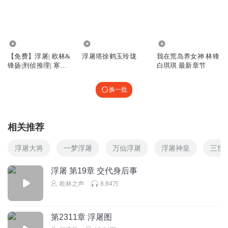
糖小糖82
在医院死了偷偷摘走眼角膜，家属发现不了，太可怕了，太
可怕了。
34.75万
105
55.58万
回复
2024-01-17
4
【免费】浮屠| 欧林&
浮屠塔徐鹤玉玲珑
我在荒岛养女神 林锋
锋扬|刑侦推理| 寒梅
白琪琪 最新章节
永恒星毅力的芥蓝
墨香著
这部小说拍成电视剧了吗？
换一批
回复
2025-04-17
3
欧林之声
回复 @
永恒星毅力的芥蓝
:
不可能拍的广电不允许
相关推荐
浮屠大将
一梦浮屠
万仙浮屠
浮屠神皇
三世
束水今
惊喜加更来打卡了
浮屠 第19章 交代身后事
回复
2023-12-30
3
欧林之声
8.84万
忽闪忽闪呀
杨学斌这个矫情怪！！！有本事把眼角膜捐献了啊
坏人
第2311章 浮屠图