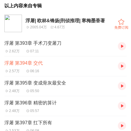
以上内容来自专辑
浮屠| 欧林&锋扬|刑侦推理| 寒梅墨香著
2005.04万
4.67万
免费订阅
浮屠 第393章 手术刀变屠刀
2.62万
07:11
浮屠 第394章 交代
2.57万
06:16
浮屠 第395章 变成骨灰最安全
2.48万
05:50
浮屠 第396章 精密的算计
2.48万
05:57
浮屠 第397章 扛下所有
2.53万
06:08