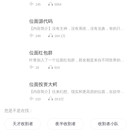
145
5054
位面源代码
【内容简介】没有主神，没有系统，没有兑换，有的只是融合在脑海中的源代码，开启一个个世界，不是被逼迫不是被压制，而是为了变得强大而不断穿越，神功，科技，药剂，灵丹，看我无限强大的源代码……【作者/主播简介】作者：不啃菠萝皮，网络小说作家，代...
249
164.1万
位面红包群
叶青加入了一个位面红包群，群友都是来自不同世界的大佬，给她发了很多有趣的红包。比如疯批美人的怎么吃甜食都不会胖，以及某黑泥精的百分百miss子弹，某蛤蜊首领的平地摔技能包helliphellip从群友这里得到了不少的好处后，叶青也觉得是时候投桃报李，于...
18
914
位面投资大鳄
【内容简介】往来幻想、现实和更高层的位面，在掠夺和投入中寻找发财和强大之道。当熟悉的世界被他改变，当不熟悉的世界为他癫狂，人性的善与恶，财富的聚与散，成功失败总会交替出现，阴谋与算计难免有得有失，计较太多失去的会更多，唯有谨守人性方能成...
210
29.6万
您是不是在找：
天才收割者
夜半收割者
收割者小队