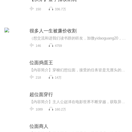
150
336.7万
很多人一生被廉价收割
（想交流和进我们读书群的听友，加微yidaoguang20，请注明是通过什么途径了解到的播音）真正的财务自由是什么？财务自由，就是当你不工作的时候，也不必为金钱发愁，因为你有其他渠道的现金收入。当工作不再是获得金钱的唯一手段时，你便自由了。可以有足...
146
4759
位面捣蛋王
【内容简介】穿梭幻想位面，接受的任务皆是无厘头的捣蛋破坏，让郭靖黄蓉不能在一起，赵敏不能嫁张无忌，小龙女不能爱上杨过，丁春秋和鸠摩智必须相爱相杀……为什么都是破坏别人的感情？为什么……【作者/主播简介】作者：十二月菠萝，网络小说作家。主播...
218
14万
超位面穿行
【内容简介】主人公赵泽在电影世界不断穿越，获取异能的冒险故事！【作者/主播简介】作者：湛蓝海岸线，网络小说作家。主播：丁一【购买须知】1、部分集数可免费试听，具体以专辑播放页为准。2、版权归原作者所有，严禁翻录成任何形式，严禁在任何第三方平...
1089
160.2万
位面商人