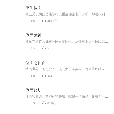
重生位面
张云秀以为自己能够得以重生便是老天开眼，却没想到竟在无意中触碰到了更深奥的秘密。 默默望着某个俊酷霸帅的家伙，这个牛逼哄哄的人物真的是她那死鬼丈夫？ 位面系统：是的哟夫人。
391
255.4万
位面武神
被抛弃的赵天诚被一间石室附体。从锦衣卫之中适应武侠的世界，历经金庸几部低武的武侠世界，进入神秘的秦时明月和风云的世界终于破开虚空，找到了石室的秘密，一路结识任盈盈，黄蓉，小龙女，王语嫣，赵敏，少司命，石兰，赤炼，等等红颜知己开始小千世界的历练，聊斋，仙剑等最后成就........
117
5.9万
位面之仙食
浩瀚世界，无边岁月。漫云女子不英雄，万里乘风独向东！位面交易系统？修真？本以为抱了个大腿，结果大腿居然不见了！大腿，你站在此地不要动，我去找你！【购买须知】 1、本作品为付费有声书，会员免费收听，非会员购买成功后，即可收听，可下载重复收听...
535
402
位面祭坛
【内容简介】掌控神秘祭坛，献祭一切物品，收获万千珍宝。冰种翡翠、百年人参，也许献祭一袋大米就能得来。夏商青铜鼎、唐宋古书画，也许献祭一袋食盐就能换取。历史中的古董，末世的科技，古武位面的绝学，仙侠位面的法宝，游戏位面的技能，只要运气好，...
374
86.8万