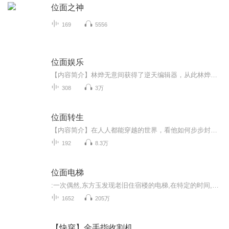
位面之神
169
5556
位面娱乐
【内容简介】林烨无意间获得了逆天编辑器，从此林烨的生活将不在平静！ 某美女：如果林烨先生的作品里可以用我的脸当女主角，我愿意为他献出一切！ 某知名大导演：如果林烨先生能为我的电影做后期处理，我愿意将自己所有的薪酬都给他！ 奥斯卡组...
308
3万
位面转生
【内容简介】在人人都能穿越的世界，看他如何步步封神。平凡的主角，从捡到一枚神格的那天起，就脱离了平凡的生活。穿梭一个个世界，成就一个个传奇。高举神国的那刻，他开始疑惑了，是世界成就了他，还是他成就了自己？来看看一个平凡人的成神之旅。文字...
192
8.3万
位面电梯
:一次偶然,东方玉发现老旧住宿楼的电梯,在特定的时间,能够随机传送到小说,电视剧,电影,乃至动漫的世界。从此,人生变得精彩了…...
1652
205万
【快穿】金手指收割机