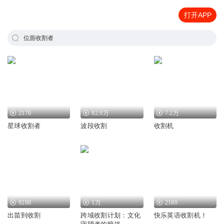
打开APP
位面收割者
2170
92.9万
7.2万
星球收割者
波段收割
收割机
9288
1万
2180
出苗到收割
跨域收割计划：文化
快乐英语收割机！