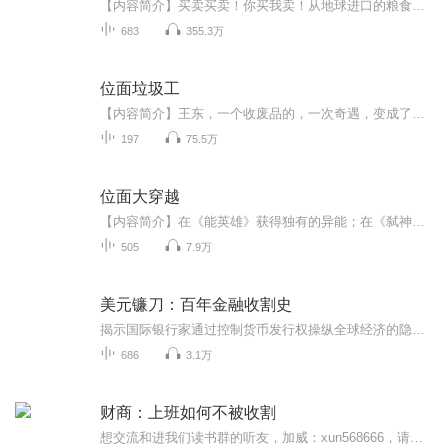
【内容简介】买卖买卖！你买我卖！从地球进口的粮食哦！亲！你要不是要来几斤？不贵，只需要一个金币！ 来来来，看看上好的雪盐，绝对是你没见过的珍品！有身份的人必备。这就是一个人得到了穿越位面的法宝，从而过上万恶的封建领主的日子的故事！【作者/...
683
355.3万
位面垃圾工
【内容简介】王东，一个收废品的，一次奇遇，变成了位面垃圾工。原本以为是个苦差事，没想到却是有了转机。完美世界，海贼王，变形金刚，诛仙......不管是仙侠世界还是科技世界的垃圾，王东都可以变废为宝，一步步纵横都市，建立自己的商业帝国。顶级厨师...
197
75.5万
位面大穿越
【内容简介】在《能英雄》获得独有的异能；在《弑神者》中探索先贤之知识；在《神鬼传奇》中窥视神之瑰宝；在《游戏王》中见证传奇，毁灭的苍眼、精通黑魔法的大师、无穷力量的大法师、无上至尊之三神；在《拳皇》中突破自身的极限，领悟无尽之大宇宙…这...
505
7.9万
美元镰刀：百年金融收割史
揭示国际银行家通过控制货币发行权操纵全球经济的隐秘历史。书中以一个家族为核心，揭露银行家私有化、战争融资、金融危机等事件，剖析货币超发、债务陷阱如何影响国家命运，警示全球化背景下的金融战争威胁，引发对货币主权与经济独立的深度思考。
686
3.1万
财商：上班如何不被收割
想交流和进我们读书群的听友，加威：xun568666，请注明是通过什么途径了解到的播音）真正的财务自由是什么？财务自由，就是当你不工作的时候，也不必为金钱发愁，因为你有其他渠道的现金收入。当工作不再是获得金钱的唯一手段时，你便自由了。可以有足够的...