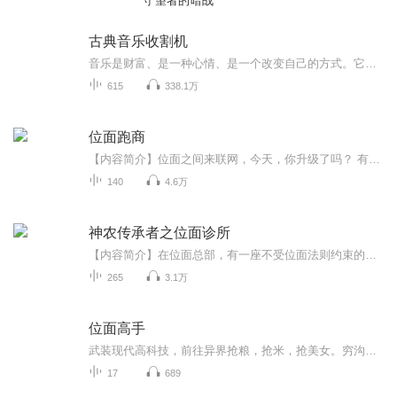
守望者的暗战
古典音乐收割机
音乐是财富、是一种心情、是一个改变自己的方式。它能表达出你的心情，释放你的压力，找到你的共鸣！
615
338.1万
位面跑商
【内容简介】位面之间来联网，今天，你升级了吗？ 有了位面网游芯片，在现实世界里，想赚钱就赚钱，想升级就升级，可以调戏宠物，炼丹药，杀鸡杀鸭也能爆宝贝。甚至还可以通过任务或者杀怪爆出运气财气……而所有的东西，都可以在位面市场进行销售！【作者...
140
4.6万
神农传承者之位面诊所
【内容简介】在位面总部，有一座不受位面法则约束的建筑，但已关门谢客数千年……这日，吴睿终于揭开了神农氏传承千年的黑珠之谜，原来是个独立于五行之外的诊所，可接受治疗宇宙大千位面患者，不仅仅是人族，还有美丽精灵、彪悍蜥蜴、强大神族等等。同时...
265
3.1万
位面高手
武装现代高科技，前往异界抢粮，抢米，抢美女。穷沟沟里出来的大学生陈青，偶然得到可以穿梭不同空间的位面之门。没钱花，异界的黄金多如牛毛。没妞泡，异界的美眉投怀送抱。什么？你说异界的猛兽很多，高手如云。嘭！我有神枪大炮在手，你来一个我崩一个...
17
689