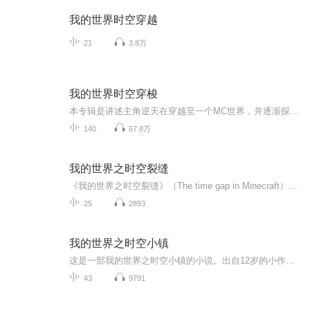
我的世界时空穿越
21
3.8万
我的世界时空穿梭
本专辑是讲述主角逆天在穿越至一个MC世界，并逐渐探索学习魔法，最后变成一个强者，击败末影龙的故事。
140
67.8万
我的世界之时空裂缝
《我的世界之时空裂缝》（The time gap in Minecraft）作者每天更新1集，忙的话2天更新1集。在MC大陆中，单人生存地图的玩家竟和服务器玩家在另一个服务器相遇，不同的地图，不同的版本，却在一件事件后直接进入同一个服务器，究竟是何人所为，这之间，又有何内幕？敬请期待：《我的世界之时空裂缝》...
25
2893
我的世界之时空小镇
这是一部我的世界之时空小镇的小说。出自12岁的小作者，接下来将由moqians_灵小玉为您播出。特邀主播:小小桃仔
43
9791