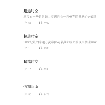
超越时空
黑夜有一千只眼睛白昼啊只有一只但亮丽世界的光辉随日落而消逝。头脑有一千只眼睛心灵啊只有一只但整个生命的光辉随情尽而消逝这首诗像是预警，提醒着我们不该再过度强调知识的重要，因为他可能是微弱的星光而已。这个观点有点扫兴，多年以后我才发现，无...
58
7402
超越时空
20世纪最的卓越心灵导师与最具影响力的顶尖物理学家的对话
15
1186
超越时空
15
615
假期听听
50
2478