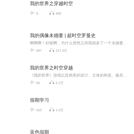
我的世界之穿越时空
9
449
我的偶像未婚妻 | 超时空罗曼史
啊啊啊！好烦啊，为什么突然之间我就多了一个未婚妻呢？？我这个未婚妻还是个超人气偶像？？？如果你对偶像情有独钟，如果你热衷于校园恋爱，如果你还期待这一个独具特色的主角团，如果你还渴望着一个足够打脸的男主…….点鸭对话小说穿越主题征文活动现已...
947
217.4万
我的世界之时空穿越
《我的世界》游戏以其精美的设计、立体的构造、极具特色的画面风靡世界！悠然小天、小本、天琪、Lem、HLi等几名《我的世界》玩家在下雨天无意穿越到了《我的世界》，他们从一开始的未知与恐惧，到熟悉了这个世界的生存法则；从一开始的无名小卒，成为人族...
60
5.2万
假期学习
410
1.4万
蓝色假期