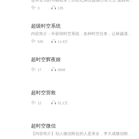
这本非凡的书籍收录了20世纪两位超级心智大卫.波姆和克里希那穆提13次演讲对话，克里希那穆提是備受欧美知识界推崇的心灵导师，被萧伯纳和纪伯伦认为是菩萨般的人物，而量子物理学家大卫波姆与爱因斯坦一起共事多年，众多的诺贝尔获奖者对其赞誉有加。
3
135
超级时空系统
内容简介：外获得时空系统，各种时空任务，让林越溪痛并快乐着。 第一个时空任务就是推倒曾经背叛了他的前女友，他是选择推倒呢？还是选择推倒呢？ 而接下来的任务，更是让他纠结，居然要偷小龙女的内衣，他这么屌，杨过会知道吗？如果知道了，是不是也让...
526
11.4万
超时空辉夜姬
17
6568
超时空营救
12
51.1万
超时空微信
【内容简介】别人微信附近的人是美女，李大成微信附近的人是慈禧、李莲英等等一些历史大人物……这可把李大成忙坏了，今天给慈禧祝寿，明天恭喜李莲英升官，要不要随份子钱呢？李大成：请把我的话费充满，我要将现代的东西发到古代去，当然，也要把古代的...