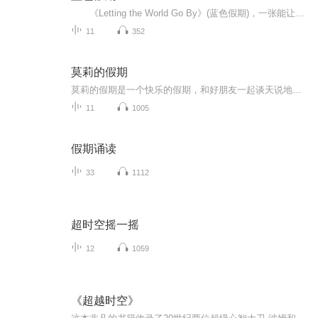
《Letting the World Go By》(蓝色假期)，一张能让你心境平和，怡情悦性的发烧美乐，由世界著名的发烧名厂Real Music录制，多位新纪元音乐名家：钢琴家Kevin Kern，Danny Wright，Berward Koch，吉他手Govi，竖琴家Hilary Stagg等，倾情演奏十一首醉人...
11
352
莫莉的假期
莫莉的假期是一个快乐的假期，和好朋友一起谈天说地，一起进行一次华丽的冒险，一起去偶像的书店打工……可是，这个暑假与以前又有点不同，感觉大家一下子都长大了，有了这样那样的烦恼和秘密。妈妈的爱有时会觉得是种甜蜜的负担，与好朋友的相处彼此温暖又彼此伤害，心里藏着一个关于男孩子的秘密……看来，没有烦恼的成长，那是到不了的彼岸……
11
1005
假期诵读
33
1112
超时空摇一摇
12
1059
《超越时空》