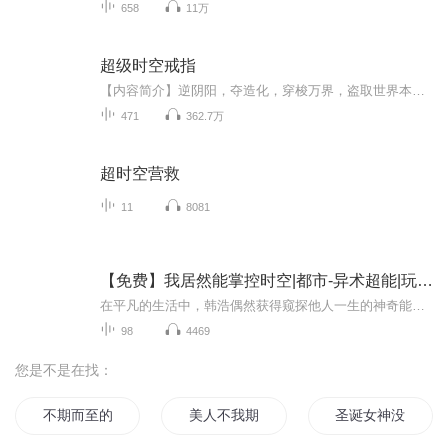
658
11万
超级时空戒指
【内容简介】逆阴阳，夺造化，穿梭万界，盗取世界本源，圣人不息，大盗不止，看一介凡人，如何利用一枚穿梭时空的神戒，在各个位面历练，终成不朽。【作者/主播简介】作者：她像只猫，网络小说作家。主播：布偶说书。【购买须知】1、本作品为付费有声书，...
471
362.7万
超时空营救
11
8081
【免费】我居然能掌控时空|都市-异术超能|玩转时空|我的世界我做主
在平凡的生活中，韩浩偶然获得窥探他人一生的神奇能力。他揭开了小区包租婆与情人的地下情，挽救了即将遭遇不幸的方若晴，成为她的助理。然而，女友苏慧的离奇失踪，让他陷入了深深的困惑。韩浩能否解开苏慧的谜团，同时运用能力改变他人命运？在追寻真相...
98
4469
您是不是在找：
不期而至的美好
美人不我期
圣诞女神没有假期