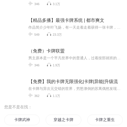
346
3.1万
【精品多播】最强卡牌系统 | 都市爽文
作品简介少年叶飞扬，有一天走着走着获得一张卡牌，紧接着就遭遇车祸，无意间激活了这张卡牌寄于脑内，殊不知这竟然是一张万能卡牌系统，竟然是2119年，距今100年之后的产品！万能卡牌！！还系统？！这万能到底有多万能多变态呢？从此叶飞扬一卡在手，天下...
549
23.3万
（免费）卡牌联盟
男主原本是一个平凡世界中的普通人，过着按部就班的生活。然而，一次意外的事件让他穿越到了一个神秘的异世界。当林宇在这个陌生的世界中醒来时，他惊讶地发现自己手中握着一张神秘的卡牌。这张卡牌散发着奇异的光芒，上面刻着古老而神秘的符文。林宇好奇...
346
1.9万
【免费】我的卡牌无限强化|卡牌|异能|升级流
在卡牌与异次元交错的世界，穷愁潦倒的苏离偶然发现可强化卡牌。他助落魄少女苏妙菡觉醒罕见异能，白卡进阶青铜卡，自己也借此成为卡师。其强化方式惊世骇俗，看他如何借此崛起。
362
1.1万
您是不是在找：
卡牌武神
穿越之卡牌大师
卡牌之重生