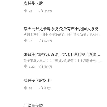
奥特曼卡牌
45
33.1万
诸天无限之卡牌系统|免费有声小说|同人系统
火影世界中，叶封扮猪吃老虎，暗中推波助澜，把木叶毁于一旦，为美好的世界献上祝福，没想到惠惠居然是这样的沙雕女孩！学园默示录中，叶封化身救世主降临，俘获冴子学姐芳心。生化危机里，少年要如何面对满世界的丧尸，倩女幽魂，聂小倩夜袭竟是一位不沾...
972
57.1万
海贼王卡牌氪金系统丨穿越丨综影视丨系统流丨异界丨
端午节爆更三天！！！每日更新20集！！！漫综好书！！！ 内容简介 主角穿越到海贼王的世界，带着一个氪金系统，发挥系统的优势闯荡海贼的世界，当起了赏金猎人，后来又当上了七武海，在后来大闹推进城监狱，在然后。。。。。。
1162
46.4万
奥特曼卡牌拆卡
78
8.7万
雷诺曼卡牌