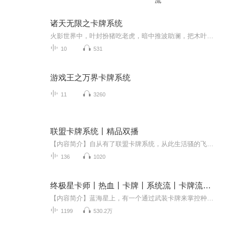
流
诸天无限之卡牌系统
火影世界中，叶封扮猪吃老虎，暗中推波助澜，把木叶毁于一旦，为美好的世界献上祝福，没想到惠惠居然是这样的沙雕女孩！学园默示录中，叶封化身救世主降临，俘获冴子学姐芳心。生化危机里，少年要如何面对满世界的丧尸，倩女幽魂，聂小倩夜袭竟是一位不沾...
10
531
游戏王之万界卡牌系统
11
3260
联盟卡牌系统丨精品双播
【内容简介】自从有了联盟卡牌系统，从此生活骚的飞起……【作者/主播】作者：酥球球主播：奥提的声音【购买须知】1、本作品为付费有声书，前26集为免费试听，购买成功后，即可收听，可下载重复收听。2、版权归原作者所有，严禁翻录成任何形式，严禁在任何...
136
1020
终极星卡师丨热血丨卡牌丨系统流丨卡牌流点击过亿神作丨VIP免费
【内容简介】蓝海星上，有一个通过武装卡牌来掌控种种不可思议力量的超凡群体，称之为 —— 星卡师。苏渊穿越而来，还携带有可以强化自身星卡的系统。化境启魂卡完成觉醒 = 顶级资质魂卡【青空之凤】圆满级风行步：规避一定远程攻击！圆满级苍炎击：并蒂双...
1199
530.2万