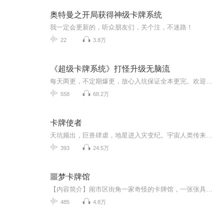
奥特曼之开局获得神级卡牌系统
我一定会更新的，听众朋友们，关个注，不迷路！
22
3.8万
《超级卡牌系统》打怪升级无脑流
每天两更，不定期爆更，放心入坑保证全本更完。欢迎大家收听，本主播演播的:只保证更新不保证水平的搞笑系统流修仙打脸小说《超级卡牌系统》作者:丹下神 演播:语声剧来红尘 稀罕本书的不稀罕本书的都给我来个关注，订阅，点赞。（友情提示:听书就是为了开...
558
68.2万
卡牌使者
天坑频出，巨兽肆虐，地星进入灾变纪。宇宙人类传来卡片科技文明，卡牌救世，地星联邦成立。 每一张卡片都有其特殊的意义，四大意志星辰分别与战斗卡、宠物卡、机械卡、辅助卡建立联系。 不同卡牌种类，功能不一。 绿巨人系列套卡，可以增强人体肉身力量，代号“莽”。...
393
24.5万
噩梦卡牌馆
【内容简介】闹市区街角一家奇怪的卡牌馆，一张张具有特殊力量的卡牌正是出自这家卡牌馆之手。生物卡，魔法卡，仪式卡，场地卡，临时卡……在那里，神秘的魔法、精美的装备、恐怖的生物、甚至古老的传承，一切的一切都以卡牌的形式出现。亡灵，蛮兽，巨龙...
485
4.8万