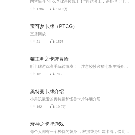
内容简介 “什么？你是位战士！”“终结者上，踢死他！让他知道没有钢铁般的意志，不配叫战士。”“还有提莫，去把墙角装隐身的那个盗贼给我擒下，以后你就用他实验新品种的蘑菇。”“阿尔托利亚，那个武僧就交给你了！”“对不起，伤害手无寸铁的人,有悖...
1784
161.3万
宝可梦卡牌（PTCG）
直播回放
21
1576
猫主明之卡牌冒险
听卡牌游戏高手玩转游戏！！注意较抄袭猫七夜主播介绍：我为苍翔…听众别喷，咱是开玩笑的~~
101
795
奥特曼卡牌介绍
小男孩最爱的奥特曼和怪兽卡片详细介绍
162
10.2万
衰神之卡牌游戏
每个人都有一个独特的替身 ，根据替身组建卡牌，借此生存。“死亡即是永恒，从墓地里爬出来吧，我的仆人！”我们运气有点的差的主人公，他决定肉身出击。众大神：你不要过来！