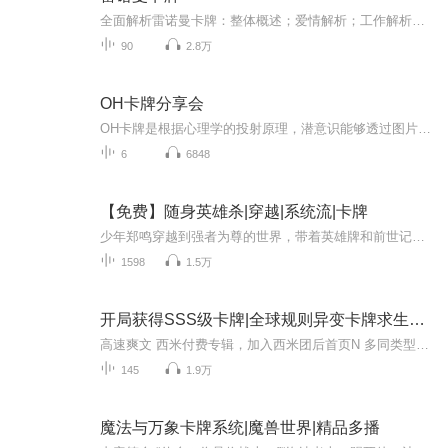
全面解析雷诺曼卡牌：整体概述；️爱情解析；工作解析；健康解析；️人物解析；️时间解析；属性解析；牌阵解析
90
2.8万
OH卡牌分享会
OH卡牌是根据心理学的投射原理，潜意识能够透过图片的冲击，将深藏在内心深处巨大的潜意识信息，传递出来。让我们真正的了解内在的创伤和不接纳。透过卡牌，让我们更加了解自己，也做到一个深度的自我修补和提升！
6
6848
【免费】随身英雄杀|穿越|系统流|卡牌
少年郑鸣穿越到强者为尊的世界，带着英雄牌和前世记忆，却因普通修炼体质难以入品。他发现通过让别人惧怕可获得声望值以激活英雄牌兑换技能，在从大师处实现声望值零的突破后，决定做坏事提升声望值，故事由此展开。
1598
1.5万
开局获得SSS级卡牌|全球规则异变卡牌求生301
高速爽文 西米付费专辑，加入西米团后首页N 多同类型专辑免费收听～（所有专辑月票越多加更越多）来都来了，点个关注吧！最近听说有新专辑出世了！让老夫和道友们瞧瞧！（专辑每天10点更新，次日未更新的晚点更新）
145
1.9万
魔法与万象卡牌系统|魔兽世界|精品多播