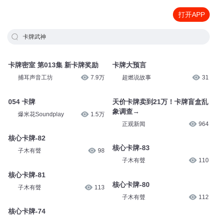
打开APP
卡牌武神
卡牌密室 第013集 新卡牌奖励
卡牌大预言
捕耳声音工坊
7.9万
超燃说故事
31
054 卡牌
天价卡牌卖到21万！卡牌盲盒乱
象调查→
爆米花Soundplay
1.5万
正观新闻
964
核心卡牌-82
核心卡牌-83
子木有聲
98
子木有聲
110
核心卡牌-81
核心卡牌-80
子木有聲
113
子木有聲
112
核心卡牌-74