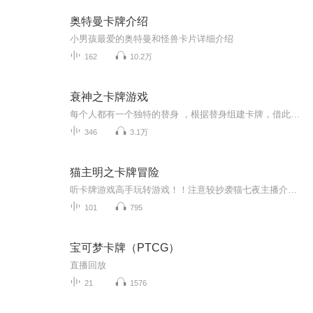
奥特曼卡牌介绍
小男孩最爱的奥特曼和怪兽卡片详细介绍
162
10.2万
衰神之卡牌游戏
每个人都有一个独特的替身 ，根据替身组建卡牌，借此生存。“死亡即是永恒，从墓地里爬出来吧，我的仆人！”我们运气有点的差的主人公，他决定肉身出击。众大神：你不要过来！
346
3.1万
猫主明之卡牌冒险
听卡牌游戏高手玩转游戏！！注意较抄袭猫七夜主播介绍：我为苍翔…听众别喷，咱是开玩笑的~~
101
795
宝可梦卡牌（PTCG）
直播回放
21
1576