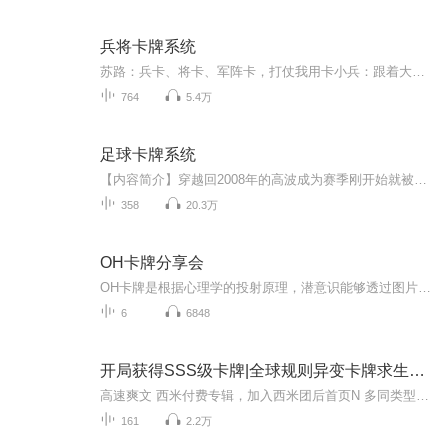
兵将卡牌系统
苏路：兵卡、将卡、军阵卡，打仗我用卡小兵：跟着大人打仗，敌人就像纸糊的一样，战功就像捡的一样被调走的小兵：不跟着大人打仗，敌人都是铁打的一样，怀念在大人麾下的日子同僚：跟苏路打仗很爽，就是抢不到战功啊敌军主将：什么，对面是苏路军，放水，...
764
5.4万
足球卡牌系统
【内容简介】穿越回2008年的高波成为赛季刚开始就被扣掉三十分的卢顿镇主教练。赛季初就被扣三十分，几乎是被认为铁定降级的球队，高波利用自己比别人多了十年的足球知识，以及足球卡牌系统，在所有人都觉得不可能的情况下，奇迹般的升级成功，开始了他成...
358
20.3万
OH卡牌分享会
OH卡牌是根据心理学的投射原理，潜意识能够透过图片的冲击，将深藏在内心深处巨大的潜意识信息，传递出来。让我们真正的了解内在的创伤和不接纳。透过卡牌，让我们更加了解自己，也做到一个深度的自我修补和提升！
6
6848
开局获得SSS级卡牌|全球规则异变卡牌求生301
高速爽文 西米付费专辑，加入西米团后首页N 多同类型专辑免费收听～（所有专辑月票越多加更越多）来都来了，点个关注吧！最近听说有新专辑出世了！让老夫和道友们瞧瞧！（专辑每天10点更新，次日未更新的晚点更新）
161
2.2万