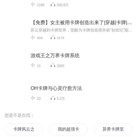
1199
530.8万
【免费】女主被用卡牌创造出来了|穿越|卡牌|金手指
苏云穿越到卡师世界，觉醒为卡牌创造师并获“创世纪”能力。他尝试创造卡牌，女主洛星月由此诞生。创造过程中遇危机，苏云进入故事救下洛星月，还发现能引导故事走向，精彩的卡牌创造之旅开启。
504
3174
游戏王之万界卡牌系统
11
3260
OH卡牌与心灵疗愈方法
22
5.2万
您是不是在找：
卡牌风云之听风
我的超强卡牌
异界卡牌至尊