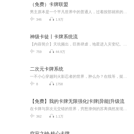
（免费）卡牌联盟
男主原本是一个平凡世界中的普通人，过着按部就班的生活。然而，一次意外的事件让他穿越到了一个神秘的异世界。当林宇在这个陌生的世界中醒来时，他惊讶地发现自己手中握着一张神秘的卡牌。这张卡牌散发着奇异的光芒，上面刻着古老而神秘的符文。林宇好奇...
346
1.9万
神级卡徒丨卡牌系统流
【内容简介】天坑频出，巨兽肆虐，地星进入灾变纪。宇宙人类传来卡片科技文明，卡牌救世，地星联邦成立。每一张卡片都有其特殊的意义，四大意志星辰分别与战斗卡、宠物卡、机械卡、辅助卡建立联系。不同卡牌种类，功能不一。绿巨人系列套卡，可以增强人体...
759
44.9万
二次元卡牌系统
一不小心穿越到火影忍者的世界，肿么办？在线等，挺急的！穿越怎么可能没有金手指，带着二次元卡牌系统，能抽取各种卡牌。火龙的咆哮对火遁?豪火灭却，海军六式对木叶流体术，界王拳对八门遁甲火影只是开始...
8
1758
【免费】我的卡牌无限强化|卡牌|异能|升级流
在卡牌与异次元交错的世界，穷愁潦倒的苏离偶然发现可强化卡牌。他助落魄少女苏妙菡觉醒罕见异能，白卡进阶青铜卡，自己也借此成为卡师。其强化方式惊世骇俗，看他如何借此崛起。
362
1.1万
空寂之钟-核心卡牌