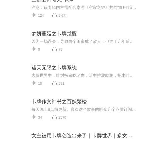
注意：该专辑内容需配合桌游《空寂之钟》共同“食用”哦----------------------------------------------------------------------------收听前请选择单集播放，避免剧透！
124
3.6万
梦妍蔓延之卡牌觉醒
因为一场误会，导致两个闺蜜成了敌人，但过了几年后闺蜜失去了记忆，但后来看到了闺蜜又恢复了记忆。虽然闺蜜已经以为整件事情就这么摇情了但是没想到过了一天后黑暗魔王觉醒了，本来属于卡牌世界的国王是好的，但是由于被黑暗界的人给收买了，所以成了黑...
9
78
诸天无限之卡牌系统
火影世界中，叶封扮猪吃老虎，暗中推波助澜，把木叶毁于一旦，为美好的世界献上祝福，没想到惠惠居然是这样的沙雕女孩！学园默示录中，叶封化身救世主降临，俘获冴子学姐芳心。生化危机里，少年要如何面对满世界的丧尸，倩女幽魂，聂小倩夜袭竟是一位不沾...
10
531
卡牌作文神书之百妖繁楼
每天晚上8点前更新。喜欢这个故事的听众几个点赞订阅分享哟。如果你想听正经的作文辅导，可以看看我的同步作文辅导~暑假还会推出阅读理解真题讲解课，不要错过哟什么是卡牌作文神书？现任天帝仁明用神力铸造了99张卡牌，封印住兴风作浪、为非作歹的怪神，并让他们负责教授天宫学堂仙家子弟作文知识，试图用孩子纯洁的心灵来净化它们，从而真正驯服它们角色介绍：姜小鱼：作文学渣，每次考试作文只写一个题目。调皮可爱，喜欢耍小聪明。跳蚤爷爷：也叫无上老师。天宫学堂图书管理员，好吃懒做的它也是卡牌作文神书的守护者。霸王花：也叫霸王喵。班里的学霸，老师的宠儿。傲娇的她因解开封印而被变成一只胖橘喵。故事简介：卡牌作文神书的封印被解开了，卡牌相继逃走，并危害人间。姜小鱼一行人通过作文知识的使用来打败怪神，重新封印它们。
34
2370
女主被用卡牌创造出来了｜卡牌世界｜多女主｜金手指