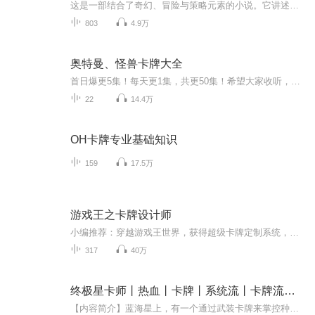
这是一部结合了奇幻、冒险与策略元素的小说。它讲述了一个普通人如何在异世界中成长为一名强大的卡师，以及他如何运用自己的创造力和智慧，与命运抗争，保护自己和同伴的故事。这部作品将带领读者进入一个充满无限可能的卡牌世界，体验一场惊心动魄的冒险...
803
4.9万
奥特曼、怪兽卡牌大全
首日爆更5集！每天更1集，共更50集！希望大家收听，订阅，评论，分享！！！一分钟带你了解奥特曼！
22
14.4万
OH卡牌专业基础知识
159
17.5万
游戏王之卡牌设计师
小编推荐：穿越游戏王世界，获得超级卡牌定制系统，决斗是要带给人们快乐(恐惧）的！简介：天草甩出一张【会局】：来感受决斗的快乐吧！武藤游戏看了看：请按DM漫画的规则和我打！游城十代瞅了瞅：能用漫画里的假面英雄吗？不动游蟹瞟了瞟：请先找牛尾考个...
317
40万
终极星卡师丨热血丨卡牌丨系统流丨卡牌流点击过亿神作丨VIP免费
【内容简介】蓝海星上，有一个通过武装卡牌来掌控种种不可思议力量的超凡群体，称之为 —— 星卡师。苏渊穿越而来，还携带有可以强化自身星卡的系统。化境启魂卡完成觉醒 = 顶级资质魂卡【青空之凤】圆满级风行步：规避一定远程攻击！圆满级苍炎击：并蒂双...