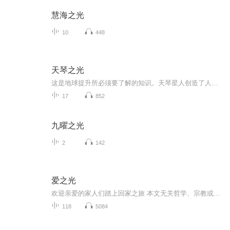
慧海之光
10
448
天琴之光
这是地球提升所必须要了解的知识。天琴星人创造了人族，我们需要了解它的历史
17
852
九曜之光
2
142
爱之光
️欢迎亲爱的家人们踏上回家之旅️ 本文无关哲学、宗教或励志，只关于你自己，在这里，你会找到你真正的自己和你真正的世界，感受爱，理解爱，实践爱，成为爱，分享爱，回到我们的本质存在状态：欢乐、喜悦、自由和爱️ 这是写给你的一封信：https://p.51v...
118
5084