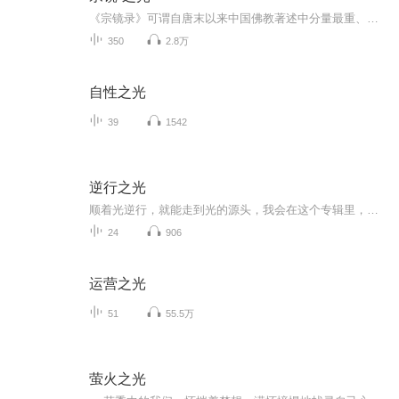
《宗镜录》可谓自唐末以来中国佛教著述中分量最重、内容最富、水平最高者，被誉为大藏经的浓缩本。
350
2.8万
自性之光
39
1542
逆行之光
顺着光逆行，就能走到光的源头，我会在这个专辑里，分享一些原创视频，关于有声书以及职场励志心理疗愈等等，听友你要有时间，也可以来我的直播间逛逛哦，我们可以连麦，也可以pia戏�
24
906
运营之光
51
55.5万
萤火之光