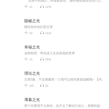
花季中的我们，怀揣着梦想，满怀憧憬地找寻自己心中的远方。 也许，偶尔夹杂在生活中的挫折会让我们不知该何去何从。 希望萤火之光能够照进你的心中，为你提供一些看待问题的角度和方法，解决你的迷茫与困惑，助你走过人生中的这一程。 ...
21
1278
隐秘之光
随性创作的幻想文章
63
2110
幸福之光
金刚智慧，带你进入生命真相的世界
14
3542
理论之光
日更5集，不定期爆更！订阅可以收到更新提醒哦~ 【内容简介】 《新华日报·思想周刊》文丛系《新华日报》2017年1月创办“思想周刊”一年来其新论、政声、智库等专栏的思想理论成果合集，反映了《新华日报》与时俱，传播党的声 音、服务人民群众的办报...
102
33
薄暮之光
两个对爱情不太相信，也不太了解自己的人，相爱的故事。男主：周东野 女主：韩凉（共30章）