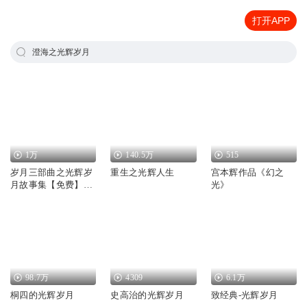
打开APP
澄海之光辉岁月
1万
140.5万
515
岁月三部曲之光辉岁
重生之光辉人生
宫本辉作品《幻之
月故事集【免费】情
光》
感故事|家庭生活
98.7万
4309
6.1万
桐四的光辉岁月
史高治的光辉岁月
致经典-光辉岁月