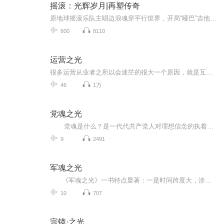
摇滚：光辉岁月|再塑传奇
原地球摇滚乐队主唱边浪魂穿平行世界，开局“哑巴”吉他手，有颜才浅，还被主唱给卖了。告别演出，一曲《没有理想的人不伤心》Loop station现场打脸。《不再犹豫》、《无地自容》、《新长征路上的摇滚》……边浪用无数原地球华夏金曲，在平行世界开启了华...
600
8110
运营之光
很多运营从业者之所以会迷茫的很大一个原因，就是互联网公司内的运营岗位和运营工作的职责是高度不标准的。在互联网行业中，“运营”这个职能的诞生，来源于互联网时代的产品价值构成发生的部分改变。产品负责界定和提供长期用户价值，运营负责创造短期用户价值+协助产品完善长期价值。
46
1万
党魂之光
党魂是什么？是一代代共产党人对理想信念的执着坚守，是对祖国母亲的赤胆忠诚，是对真理正义的捍卫，是对全心全意为人民服务根本宗旨的模范践履……一句话，是中国共产党人最为宝贵的品质。本书精选中国革命史上100位优秀共产党员感人而生动的事迹，讲述了一个个催人泪下、也催人奋进的故事。这当中，有“热血衷肠铸忠魂”的萧劲，有用鲜血书写“革命成功万岁”的刘仁堪，有“这辈子跟定共产党了”的王佐，有“正气凛然照万代”的刘伯坚，有“要为真理而斗争”徐彦刚，有“绝不能动摇我的信...
9
2491
军魂之光
《军魂之光》一书特点显著：一是时间跨度大，涉及中国人民解放军八十多年的光辉历史；二是内容范围广，全书有针对性地精选了我军数十年的革命战争中较典型的战例和英雄人物故事；同时将新中国成立以来，我军在执行作战任务和非战争军事行动中的事例典型一并纳入加以展现，上至战争战役军团和统帅、高级将领，下至连队和基层指战员，*新的到80后期90后年轻战士；三是从大量繁浩的史料、战例、传记中抽出精华，并经梳理、归纳，将军人优秀品质概括为30个条目。在阐述中主题突出、论据充分、...
10
707
宗镜·之光