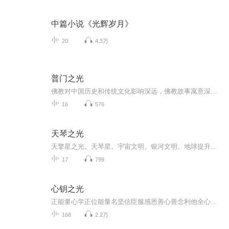
中篇小说《光辉岁月》
20
4.3万
普门之光
佛教对中国历史和传统文化影响深远，佛教故事寓意深刻，蕴含人生哲理，你可以从中启迪智慧，解决生活中所面临的难题，取得成功。本书从卷帙浩繁的佛经中，精选出多个富含哲理与智慧，充满幽默与诙谐的故事加以独到梳理，并结合现实生活给予精练评析，以阐...
16
576
天琴之光
天擎星之光。天琴星。宇宙文明。银河文明。地球提升。UFO。Uap。外星文明。这是地球提升所必须要了解的知识。天琴星人创造了人族。我们需要了解它的历史。
17
799
心钥之光
正能量心学正位能量名坚信臣服感恩善心善念利他全心全意为人民服务
168
2.2万