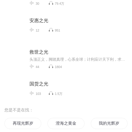
30
79.4万
安惠之光
12
951
救世之光
头顶正义，脚踏真理，心系全球；计利应计天下利，求和应救天下和；政治应治天下律，谋福应谋天下福；父母良知爱天下，开怀拥抱全人类；公平正义待万国，封顶使命救世界；拯救不了万损世界，就是全人类的失职；要做合格的人类，势必拯救万损世界。
44
1804
国货之光
103
1.5万
您是不是在找：
再现光辉岁月
澄海之黄金年代
我的光辉岁月不光