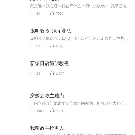
我是谁？我在哪？我在干什么？啊~大侠饶命！我不是教主！
10
7089
庞明教授| 混元灸法
庞明又名庞鹤鸣，1940年 9月出生于河北定兴县，中共党员、副教授，现任中国气功科学研究会理事，中国气功科学研究会智能功分会理事长，北京气功研究会名誉理事长，华夏智能气功培训、康复中心主任，华夏智能气功研究所所长，中共华夏智能气功培训、康复中...
29
5.3万
新编日语简明教程
28
1.2万
穿越之教主难为
【内容简介】她是个父母双亡的死宅，但有万能大哥护着，日子可好过了！奈何难逃野心勃勃的亲戚们算计谋害，来到异世之后，方知有兄长护着有多好！令她没想到的是，这辈子的她是个武林高手？还被师父交付重担当起了一教之主，想到从此背负着成千上万教众的...
1083
7261
我帮教主抢男人