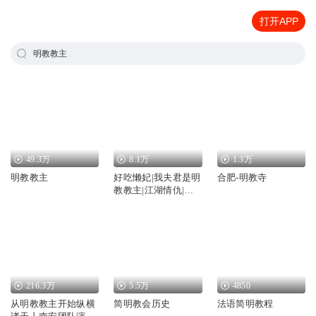
打开APP
明教教主
49.3万
8.1万
1.3万
明教教主
好吃懒妃|我夫君是明
合肥-明教寺
教教主|江湖情仇|热
血武侠|精品多播
216.3万
5.5万
4850
从明教教主开始纵横
简明教会历史
法语简明教程