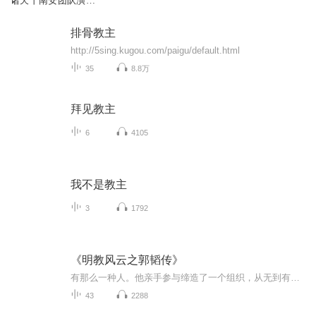
诸天丨南安团队演播
丨仙侠·幻想修仙丨
【多播】
排骨教主
http://5sing.kugou.com/paigu/default.html
35
8.8万
拜见教主
6
4105
我不是教主
3
1792
《明教风云之郭韬传》
有那么一种人。他亲手参与缔造了一个组织，从无到有，从小到大，一砖一瓦地搭建，一滴血一滴汗地浇灌。而最终，他竟然成了这个组织的叛徒。这两个句子放在一起，怎么看怎么扎眼。缔造者与叛徒，本是水火不相容的两个词，却偏偏能安在同一个人身上。这就像...
43
2288