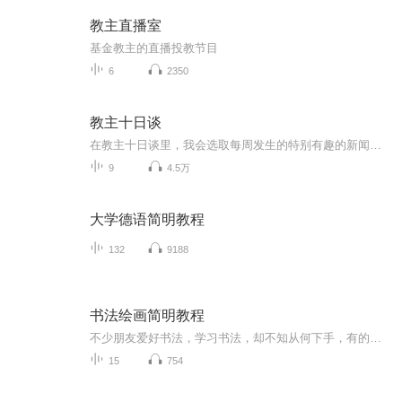
教主直播室
基金教主的直播投教节目
6
2350
教主十日谈
在教主十日谈里，我会选取每周发生的特别有趣的新闻，然后串联起来讲给大家听，内容属实，风格荒诞，希望大家喜欢～
9
4.5万
大学德语简明教程
132
9188
书法绘画简明教程
不少朋友爱好书法，学习书法，却不知从何下手，有的人学了几年，几十年仍不能进步，更别说登堂入室了，本书以最简练的文字介绍了怎样练习书法，是初学书法者的入门宝典。
15
754