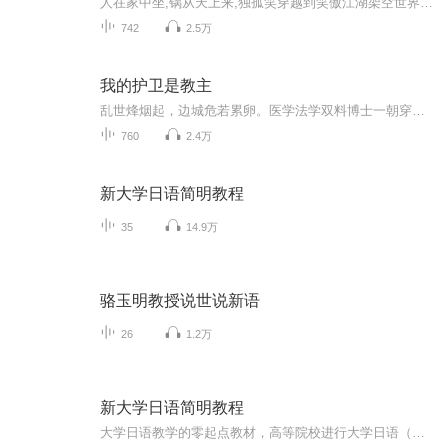
人在家中坐,锅从天上来,独孤笑穿越到笑傲江湖架空世界,直接拜东方不败做姐姐,帮东方不败抢男人,抱紧大腿,笑傲江湖,唯我东方。
742
2.5万
我的护卫是教主
乱世烽烟起，边城危若累卵。医学法学双料博士一朝穿越，成了风雨飘摇中的城主之女——父亲宠溺，兄弟和睦，却难挡马匪肆虐、列强环伺。她卸下红妆披战甲：铸神兵、练精兵、悬壶济世，以女儿之身扛起家国重担，鞠躬尽瘁，死而后已。谁知贴身"姐妹"竟是魔教...
760
2.4万
新大学日语简明教程
35
14.9万
骆玉明教授说世说新语
26
1.2万
新大学日语简明教程
大学日语教学的零起点教材，高等院校进行大学日语（第二外语）教学使用的教材。教材内容非常系统，采用的日语专业所使用的的术语。每课都编有阅读文章和会话两部分，题材新颖有趣。每课音频顺序为：课文--会话--单词--课后听力练习。日语学习欢迎关注微信公众号：大话日语。微博：日语木木老师。...