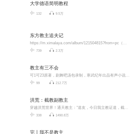
大学德语简明教程
132
9.5万
东方教主追夫记
https://m.ximalaya.com/album/121504815?from=pc（同类爆笑爽文《我真不是天骄啊》欢迎收听）https://m.ximalaya.com/album/120982478?from=pc（同类爆笑爽文《离谱SEED：菜鸡儿苟命日常》欢迎收听）https://m.ximalaya.com/album/119578512?from=pc（同...
739
2.3万
教主有三不会
可1可23原著，剧舞吧汤包录制，寒武纪年出品有声小说。简介：地芒现世，江湖易主！消息一经传扬，各大门派争相出动不惜任何代价只为夺得宝藏一统江湖，一场倾覆武林的阴谋就此展开。沉默寡言慈悲为怀的少林寺和尚遇上了心狠手辣没心没肺的大魔头教主，一见...
99
212.7万
洪荒：截教副教主
穿越洪荒世界！通天教主：“道友，今日我立教证道，截取天道一线气运，是为截教，你我平起平坐，这副教主一位，非道友莫属！”看着通天教主认真的眼神，知道，自己摊上大事儿了！想着截教在封神大战之中几乎全军覆没，幸好有系统傍身，要不然还真不敢揽这...
338
1490.8万
完丨我不是教主