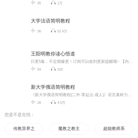
35
1万
大学法语简明教程
36
52.4万
王阳明教你读心悟道
日更5集，不定期爆更！订阅可以收到更新提醒哦~ 【内容简介】 王阳明是中国历史上罕见的立德、立言、立功三不朽的伟人，也是有明一代为杰出的政治家、军事家和哲学家。他的一生跌宕起伏，充满了传奇色彩，他的心学思想融合了儒释道三家之精髓。《王阳...
59
320
新大学俄语简明教程
《新大学俄语简明教程(二外·零起点·成人)》语言素材力求新颖、广泛，注意介绍国情知识，语法以适合外语基础教学要求为度。会话以各种日常交际活动为内容，使学生学会使用一些日常交际用语，同时训练他们的语音语调。版权所属高等教育出版社，仅供俄语学习交流，侵删致歉！
28
4.5万
您是不是在找：
传教异界之我为教皇
魔教之教主
超能教师系统