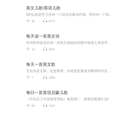
英文儿歌/英语儿歌
8岁以前是学习任何一门语言的最佳时期。而任何一门语言，无外乎输入与输出两个过程。 就如同我们在中国的每个小baby，每个小孩，不用特别去教，他/她每天身处大量的浸泡式汉语输入语言环境，3岁时每个小孩都能基本用汉语来表达自己的一些想法了。“露西英...
50
8773
每天读一首英文诗
本诗歌专辑适合有一些英文基础的初级中级成人英语学习者和青少年英语学习者，每天利用三分钟时间，跟读一篇英文诗歌，锻炼英文朗读能力，保持英文语感，为更高级别学习做准备
14
2507
每天一首英文歌
无论你是宝妈，还是教师，亦或是想要成为教师的学生，让我们一起学习，一起成长。 每天或每周学唱一首英文歌，与孩子一起进步吧，加油！
7
1489
每日一首英语启蒙儿歌
（乔布石工作室推荐理由）每星期一，星期四更新0-2岁是开始和宝宝一起听英文的最好时机，因为这个时期的宝宝也许视觉发展还没有完全成熟，但却时时刻刻都在“听”。此时的亲子互动可以提供宝宝丰富的英语“输入”input环境，为三岁之后的英语学习积累听力词汇，帮助孩子建立英语的兴趣和亲切感。这个专辑将为您提供适合0-2岁宝宝的歌曲，童谣，还有小故事，您赶快行动起来吧。所属年龄段：0-2岁歌曲长度：每首儿歌的时长在1至4分左右包含内容：计数、字母、语音、颜色、形状等主题作者：第...
68
7227