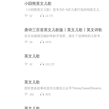
小囧熊英文儿歌
《小囧熊英文儿歌》是专为0~6岁儿童打造的纯英文儿歌。其独创的“学+唱+行”模式，可以潜移默化的为幼儿建立起学习英文的兴趣，是刚有宝宝的父母在亲子视频方面的最佳选择。 有关小囧熊：小囧熊是一只憨态可掬的白色小肥熊，著名的可爱动漫品牌。品牌希望...
52
12.7万
唐诗三百首英文儿歌版丨英文儿歌丨英文诗歌
在文化碰撞交融的奇妙天地里，诞生了这独特的儿歌专辑《唐诗三百首英文儿歌版》。它扎根于中华经典《唐诗三百首》，甄选传世佳作，以英文全新演绎。保留原诗意境与韵味，用活泼旋律、纯真童声编织。让孩子于欢快节奏中亲近唐诗，跨越语言藩篱，领略古韵魅...
59
2579
英文儿歌
42
101.2万
英文儿歌
想听更多故事欢迎关注微信公众号“HoneySweetDreams”——Annie妈妈的睡前故事，每天一个有声睡前故事，并且推送一首英文儿歌！版权声明：Annie妈妈的睡前故事“所有故事系Annie妈妈录制，转载请注明出处，不可用于商业盈利用途。配图、儿歌来源于网络，版...
182
30万
英文儿歌