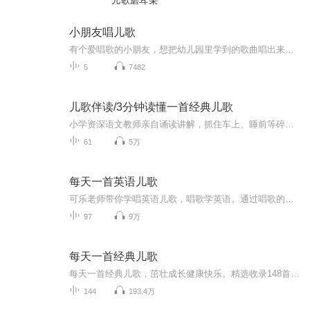
儿歌磨耳朵
小朋友唱儿歌
有个爱唱歌的小朋友，想把幼儿园里学到的歌曲唱出来，录下来，和其他小朋友们一起分享
5
7482
儿歌伴读/3分钟读懂一首经典儿歌
小学资深语文教师亲自诵读讲解，抓住车上、睡前等碎片时间，带孩子诵读经典儿歌，积累经典语言，感受生命和生活的美好。漫步儿歌美妙的音韵世界，徜徉儿歌丰富的语言世界，打开儿歌富足的精神世界，让儿歌为孩子的成长护航。
61
5万
每天一首英语儿歌
可乐老师带你学唱英语儿歌，唱歌学英语。通过唱歌的方式，英语学起来很简单很有趣，不容易忘记。唱歌学英语，是一种非常好的英语学习方式。欢迎关注微信视频号“可乐老师教英语”，所有内容都会有视频版本主播简介: 可乐老师，教授少儿英语17年，...
97
9万
每天一首经典儿歌
每天一首经典儿歌，茁壮成长健康快乐。精选收录148首的经典儿歌，每首儿歌一个小故事，专辑儿歌内容涉及海陆空三地的自然风光、奇妙世界的多样生物、跃然纸上的童话故事、家国天下的爱与责任。在歌声中发挥丰富的想象力，让儿歌有旋律、有内容。儿歌内容描...
144
193.4万