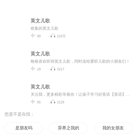
英文儿歌
收集的英文儿歌
90
210万
英文儿歌
格格喜欢听得英文儿歌，同时送给爱听儿歌的小朋友们！
19
3217
英文儿歌
关注我，更多精彩等着你！让孩子学习好英语️【英语】你知道英文儿歌对孩子学习英语都有哪些好处吗？在我们的小时候常常会哼唱一首儿歌“一闪一闪亮晶晶，满天都是小星星挂在天空放光明，好像许多小眼睛”这首歌，用英语来唱也是非常朗朗上口呢！兴趣是英...
55
2129
您是不是在找：
是朋友吗
异界之我的朋友很多
我的女朋友们