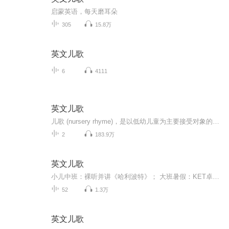
启蒙英语，每天磨耳朵
305
15.8万
英文儿歌
6
4111
英文儿歌
儿歌 (nursery rhyme)，是以低幼儿童为主要接受对象的具有民歌风味的简短诗歌。它是儿童文学最古老也是最基本的体裁形式之一。儿歌是民歌的一种，世界各地都有。
2
183.9万
英文儿歌
小儿中班：裸听并讲《哈利波特》； 大班暑假：KET卓越； 点滴记录，共同成长； 英文打卡学习群，请➕薇：gaoyihuan010
52
1.3万
英文儿歌