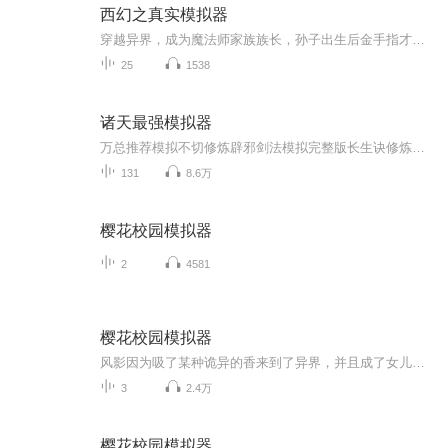
西幻之真实模拟器
穿越异界，成为魔法师家族族长，孙子出生后金手指才到账，且看主角如何升级变强。。。。
25
1538
诸天最强模拟器
万总推荐模拟不切修炼辟邪剑法模拟完整版长生诀修炼方法模拟以力证道模拟穿越异界，命如草芥，好在能穿梭万界，还有修炼模拟器。只要有足够的气运，诸天万界，无尽力量尽可随手掌握。位面冷酷无限...
131
8.6万
樱花校园模拟器
2
4581
樱花校园模拟器
风影因为吸了某种诡异的香来到了异界，并且成了女儿身，因为在异界是警察，他经历了很多危险，快来看看哦（有些视频专辑里没有，请去翻风影的动态）
3
2.4万
樱花校园模拟器