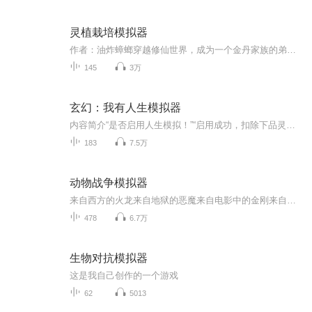
灵植栽培模拟器
作者：油炸蟑螂穿越修仙世界，成为一个金丹家族的弟子。本以为，能够抱上家族这颗大树。 种种田，养只小狐狸。躺躺平，做个快乐的死宅，奈何老祖因抢夺灵药，重伤归来，寿元将尽……
145
3万
玄幻：我有人生模拟器
内容简介“是否启用人生模拟！”“启用成功，扣除下品灵石一百六十块！”18岁，你入青心宗断剑峰景沁门下，踏上修仙一途。22岁，你师傅景沁身死，圣子再次前来欲带走你师姐长欣，你发觉，并提前长欣逃走。 同年，你被圣子派出的弟子发现，长欣被带走，你被...
183
7.5万
动物战争模拟器
来自西方的火龙来自地狱的恶魔来自电影中的金刚来自远古的恐龙在这里他们可以随时随地的战斗你就是这里的上帝大家可以将自己喜欢的评论写下来，我会一一回复的。
478
6.7万
生物对抗模拟器
这是我自己创作的一个游戏
62
5013