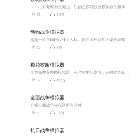
hello，我是晚秋的频道，讲的是樱花校园模拟器的趣事，（这不能叫简介吧？）反正不喜勿喷，谢谢大家的支持与努力�！
27
8.3万
动物战争模拟器
这是一款在国内没什么人玩，但在国外非常火爆的游戏。玩家可以操纵动物在沙盒模式中互相战斗。
15
975
樱花校园模拟器
专更新樱花校园模拟器，有时候更新剧情，有时候更新生活，希望大家能够喜欢哦，是搬运的，是搬运的，是搬运的，重要的事情说三遍
92
197万
全面战争模拟器
介绍全面战争模拟器所有兵种
19
2.5万
抗日战争模拟器