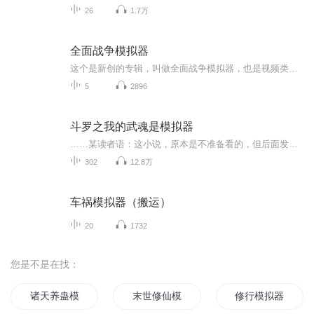
26
1.7万
全面战争模拟器
这个是新创的专辑，叫做全面战争模拟器，也是视频类的，希望大家看的开心，看的过瘾，喜欢的话就点赞订阅支持一下吧！万分感谢���
5
2896
斗罗之我的武魂是模拟器
……某读者语：这小说，原本是不准备看的，但后面发现，颇有魏武遗风，丞相遗志。遂观阅，大喜;故而速读之，阅后久久不能平静。怨其内容颇缺细节，文章字数过少，更新速度过慢。心生此怨，郁结于心，难以忘怀，遂作此贴，用以感怀，以此反馈作者其文之大错...
302
12.8万
车祸模拟器（搬运）
20
1732
您是不是在找：
诸天养蛊模拟器
末世修仙模拟器
修行模拟器