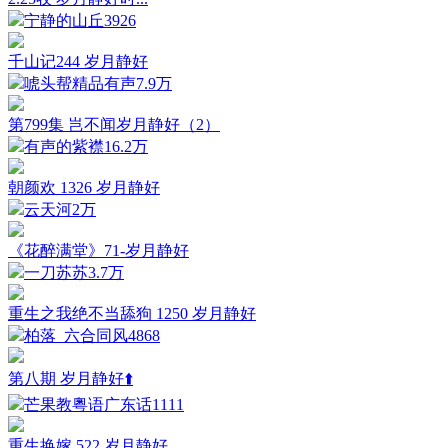
宁静的山丘
3926
千山记244 岁月静好
唬头帮精品有声
7.9万
第799集 岂不闻岁月静好（2）
有声的紫襟
16.2万
朝颜欢 1326 岁月静好
云天河
2万
《花醉满堂》71-岁月静好
一刀苏苏
3.7万
重生之我绝不当舔狗 1250 岁月静好
柏落_六合同风
4868
第八期 岁月静好⬆️
芒果教粵语广东话
1111
重生换嫁 522 岁月静好