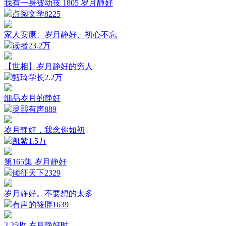
我有一身被动技 1805 岁月静好
点阅文学
8225
家人安康、岁月静好、初心不忘
读者
23.2万
【世相】岁月静好的穷人
甄琦学长
2.2万
细品岁月的静好
灵熙有声
889
岁月静好，我念你如初
凯紫
1.5万
第165集 岁月静好
倾征天下
2329
岁月静好。不要想的太多
有声的筱胖
1639
2.25收 岁月静好时...