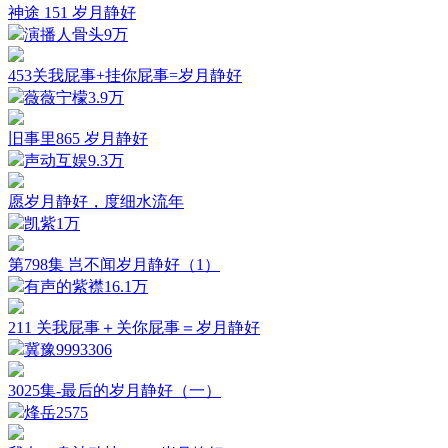
神途 151 岁月静好
演播人骨头
9万
453关我屁事+挂你屁事=岁月静好
薇薇宁檬
3.9万
旧事里865 岁月静好
声动互娱
9.3万
愿岁月静好，度细水流年
凯紫
1万
第798集 岂不闻岁月静好（1）
有声的紫襟
16.1万
211 关我屁事＋关你屁事＝岁月静好
冀豫999
3306
3025集-最后的岁月静好（一）
烽岳
2575