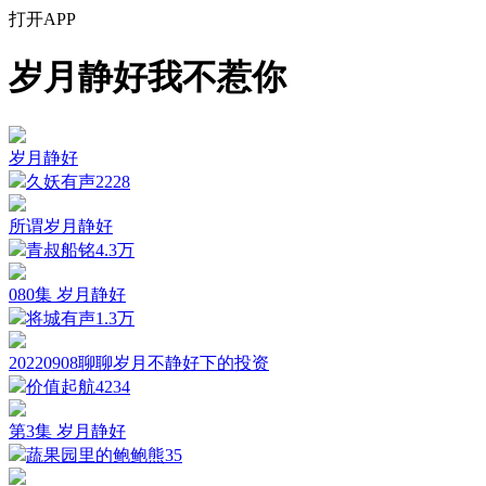
打开APP
岁月静好我不惹你
岁月静好
久妖有声
2228
所谓岁月静好
青叔船铭
4.3万
080集 岁月静好
将城有声
1.3万
20220908聊聊岁月不静好下的投资
价值起航
4234
第3集 岁月静好
蔬果园里的鲍鲍熊
35