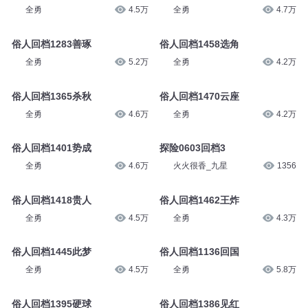
全勇
4.5万
全勇
4.7万
俗人回档1283善琢
俗人回档1458选角
全勇
5.2万
全勇
4.2万
俗人回档1365杀秋
俗人回档1470云座
全勇
4.6万
全勇
4.2万
俗人回档1401势成
探险0603回档3
全勇
4.6万
火火很香_九星
1356
俗人回档1418贵人
俗人回档1462王炸
全勇
4.5万
全勇
4.3万
俗人回档1445此梦
俗人回档1136回国
全勇
4.5万
全勇
5.8万
俗人回档1395硬球
俗人回档1386见红