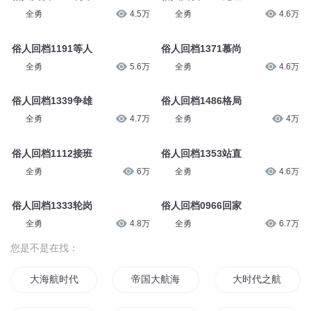
全勇
4.5万
全勇
4.6万
俗人回档1191等人
俗人回档1371慕尚
全勇
5.6万
全勇
4.6万
俗人回档1339争雄
俗人回档1486格局
全勇
4.7万
全勇
4万
俗人回档1112接班
俗人回档1353站直
全勇
6万
全勇
4.6万
俗人回档1333轮岗
俗人回档0966回家
全勇
4.8万
全勇
6.7万
您是不是在找：
大海航时代
帝国大航海
大时代之航向星空