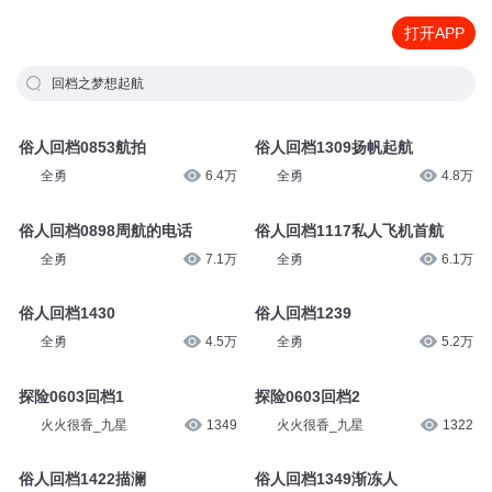
打开APP
回档之梦想起航
俗人回档0853航拍
俗人回档1309扬帆起航
全勇
6.4万
全勇
4.8万
俗人回档0898周航的电话
俗人回档1117私人飞机首航
全勇
7.1万
全勇
6.1万
俗人回档1430
俗人回档1239
全勇
4.5万
全勇
5.2万
探险0603回档1
探险0603回档2
火火很香_九星
1349
火火很香_九星
1322
俗人回档1422描澜
俗人回档1349渐冻人