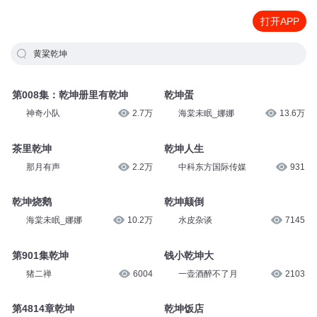
打开APP
黄粱乾坤
第008集：乾坤册里有乾坤
乾坤蛋
神奇小队
2.7万
海棠未眠_娜娜
13.6万
茶里乾坤
乾坤人生
那月有声
2.2万
中科东方国际传媒
931
乾坤烧鹅
乾坤颠倒
海棠未眠_娜娜
10.2万
水皮杂谈
7145
第901集乾坤
钱小乾坤大
猪二禅
6004
一壶酒醉不了月
2103
第4814章乾坤
乾坤饭店