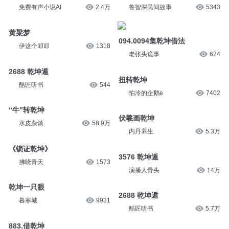
免费有声小说AI
2.4万
鲁智深民间故事
5343
黄粱梦
094.0094集乾坤借法
伊这个叩叩
1318
老张头诡事
624
2688 乾坤遁
扭转乾坤
酷匠听书
544
怕冷的企鹅e
7402
“牛”转乾坤
伏羲画乾坤
水皮杂谈
58.9万
内丹养生
5.3万
《锁证乾坤》
3576 乾坤遁
拂晓青天
1573
演播人骨头
14万
乾坤一只眼
2688 乾坤遁
暮寒城
9931
酷匠听书
5.7万
883.借乾坤