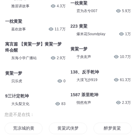
一枕黄粱
雅居讲故事
4.3万
霓为衣兮007
5.9万
一枕黄粱
223 黄粱
嘉欢故事
11.7万
爆米花Soundplay
1万
寓言篇 【黄粱一梦】黄粱一梦
黄粱一梦
终会醒
于炎友声
10.7万
东海小学广播站
2.9万
138、反手乾坤
黄粱一梦
大漠飞沙919
61.3万
贝乐虎
0
1587 茶里乾坤
9三计定乾坤
悄然有声
2.3万
大头梨文化
83
您是不是在找：
荒凉城的黄粱梦
黄粱武侠梦
醉梦黄粱