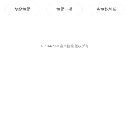
梦绕黄粱
黄粱一书
炎黄乾坤传
末世之时一枕黄粱
快穿之黄粱客栈
天地玄黄之黄粱
黄粱医梦
神魔武乾坤
南柯黄粱
© 2014-
2026
喜马拉雅 版权所有
一枕黄粱梦千年
黄粱别梦
黄粱梦一场
黄粱壹梦
黄粱一梦即轮回
黄粱战记
黄粱记事
武穿乾坤