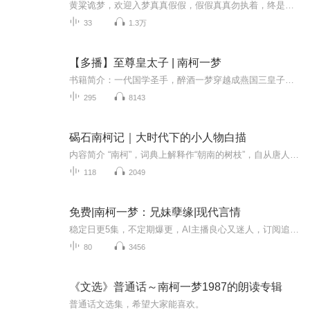
黄粱诡梦，欢迎入梦真真假假，假假真真勿执着，终是大梦一场投稿徽 ：sushouhm
33
1.3万
【多播】至尊皇太子 | 南柯一梦
书籍简介：一代国学圣手，醉酒一梦穿越成燕国三皇子，为了能够继承储君之位，俘获美人之心，他开始展现出了无人能敌的英雄霸王之势，从此扫平秦国以及各路小国，问鼎大陆最强之国。
295
8143
碣石南柯记｜大时代下的小人物白描
内容简介 “南柯”，词典上解释作“朝南的树枝”，自从唐人李公佐写了传奇《南柯太守传》以后，这根朝南的树枝就长青不朽了。传奇中说东平人淳于棼梦至槐安国，娶公主，封南柯太守，荣华富贵，显赫一时；后率师出征战败，公主亦死，遭国王疑忌，被遣归。淳...
118
2049
免费|南柯一梦：兄妹孽缘|现代言情
稳定日更5集，不定期爆更，AI主播良心又迷人，订阅追更不迷路！ 【内容简介】 邵南柯、纪一梦，本该是对上天恩赐的双生龙凤，但事实却只是邵濂延为求邵氏继承权需要一个亲生儿子的包养女人所生。邵濂延为争夺邵氏全部家财，抱走襁褓中的邵南柯，绝情绝...
80
3456
《文选》普通话～南柯一梦1987的朗读专辑
普通话文选集，希望大家能喜欢。