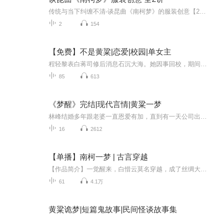
传统与当下纠缠不清-谈昆曲《南柯梦》的服装创意【2集】(赖宣吾：其他)
2
154
【免费】不是黄粱|恋爱|校园|单女主
程轻黎表白蒋司修后消息石沉大海。她因事回校，期间与蒋司修有电话交流。蒋司修是淮大特邀授课老师，两人关系微妙。程轻黎在爱里患得患失，后续情感发展引人好奇。
85
613
《梦醒》完结|现代言情|黄粱一梦
林峰结婚多年跟老婆一直恩爱有加，直到有一天公司出现一个漂亮女前台…————————————————————————————————————每日更新两集，希望大家喜欢~
16
2612
【单播】南柯一梦 | 古言穿越
【作品简介】一觉醒来，白惜云莫名穿越，成了丝绸大王白中天的长女，而这之后她竟因为代嫁，变成了他冷易天的妻子，一个富可敌国的盐商之子，可是他却有自己所爱的人。为了成全他，惜云求着自己公公的成全，却意外的知道了，原来他爱的那个女子并非如此的...
61
4.1万
黄粱诡梦|短篇鬼故事|民间怪谈故事集