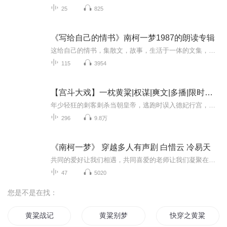
25
825
《写给自己的情书》南柯一梦1987的朗读专辑
这给自己的情书，集散文，故事，生活于一体的文集，每一篇文章都有自己的故事，每一个人的故事也各不相同。。欢迎你的收听���
115
3954
【宫斗大戏】一枕黄粱|权谋|爽文|多播|限时免费
年少轻狂的刺客刺杀当朝皇帝，逃跑时误入德妃行宫，看似娇柔性感的女人却有着超乎寻常的手段。 “我要你帮你杀一个人！” “事成之后，我让你体验帝王的服务。”身临其境的视听感受，精彩刺激的超棒剧情！每天18:00 日更2集，互动好评，随时爆更！惊喜福利...
296
9.8万
《南柯一梦》 穿越多人有声剧 白惜云 冷易天
共同的爱好让我们相遇，共同喜爱的老师让我们凝聚在一起。泰粉群的小伙伴儿们，有幸与你们一起成长！（2021.5录制）故事简介：一觉醒来，白惜云莫名穿越，成为长女，替嫁给盐商之子冷易天。可是所嫁之人另有所爱......他是富可敌国的盐商之子，一直以为自...
47
5020
您是不是在找：
黄粱战记
黄粱别梦
快穿之黄粱客栈