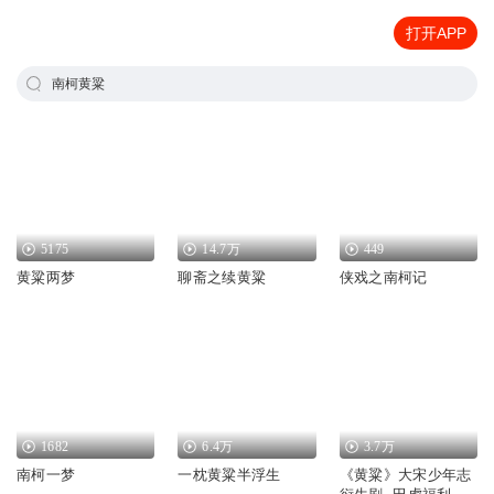
打开APP
南柯黄粱
5175
14.7万
449
黄粱两梦
聊斋之续黄粱
侠戏之南柯记
1682
6.4万
3.7万
南柯一梦
一枕黄粱半浮生
《黄粱》大宋少年志