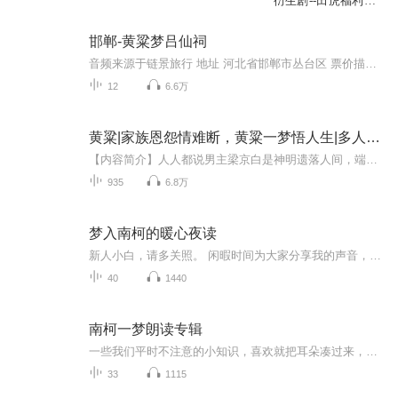
衍生剧--田虎福利，
黄粱一梦
邯郸-黄粱梦吕仙祠
音频来源于链景旅行 地址 河北省邯郸市丛台区 票价描述 暂无 开放时间 8:30-17:30 乘车信息 6路、17路、59路公交可达。
12
6.6万
黄粱|家族恩怨情难断，黄粱一梦悟人生|多人有声剧
【内容简介】人人都说男主梁京白是神明遗落人间，端着无欲无求淡然矜冷的清绝皮囊，行着修禅悟道造福社会的慈悲善事。只有女主黄清若知道，他常年戴在腕间的佛珠，扼的是狠辣绝情的杀伐，锁的是俗世堕落的野心。他不是神佛，是拉她入地狱的恶魔～【情与欲...
935
6.8万
梦入南柯的暖心夜读
新人小白，请多关照。 闲暇时间为大家分享我的声音，希望能得到你的喜欢。 大家有什么意见可以提出来，我会加油改进，争取为大家提供更好的作品。
40
1440
南柯一梦朗读专辑
一些我们平时不注意的小知识，喜欢就把耳朵凑过来，我们唠唠呗！
33
1115