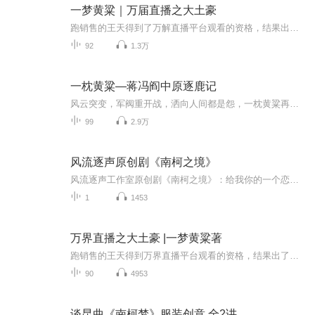
一梦黄粱｜万届直播之大土豪
跑销售的王天得到了万解直播平台观看的资格，结果出了bug，他的钱是无限的。于是王天成了无数主播跪舔的神豪，无数神豪中的神话！打赏主播，开宝箱，得到无数武功秘籍，修仙功法，万千世界的珍宝，一路高歌猛进，以武悟道，杀上九重天，本书的世界观很大，千万别当作都市文来看，爆笑爽文，一路飞起！作者：一梦黄粱播音：猩疯
92
1.3万
一枕黄粱—蒋冯阎中原逐鹿记
风云突变，军阀重开战，洒向人间都是怨，一枕黄粱再现。—毛泽东《清平乐》
99
2.9万
风流逐声原创剧《南柯之境》
风流逐声工作室原创剧《南柯之境》：给我你的一个恋爱，我还你一个纪念。青春的美好记忆，我们为你把这份美好，永远记录下来。青春不留白，纪念永存。你的故事，为你特别定制，专属于你自己的恋爱，纪念剧。更多精彩内容请关注官方微博及微信公众号：风流逐声工作室 粉丝①群：557664104粉丝②群：575625794粉丝③群：459645847粉丝⑤群：638538063我们在这里等你呦...
1
1453
万界直播之大土豪 |一梦黄粱著
跑销售的王天得到万界直播平台观看的资格，结果出了BUG，他的钱是无限的！ 于是王天成了无数主播跪舔的神豪！ 无数神豪中的神话！ 打赏主播，开宝箱，得到无数武功秘籍、修仙功法，万千世界的珍宝，一路高歌猛进，以武悟道，杀上九重天。 ...
90
4953
谈昆曲《南柯梦》服装创意 全2讲