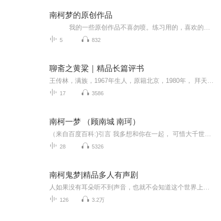
南柯梦的原创作品
我的一些原创作品不喜勿喷。练习用的，喜欢的请支持哦
5
832
聊斋之黄粱｜精品长篇评书
王传林，满族，1967年生人，原籍北京，1980年， 拜天津实验曲艺杂技团相声演员于宝林先生为师。 1982年被原天津红桥区曲艺团评书演员孙久隆收为徒学习评书，1985年，拜全总文工团相声表演艺术家范振钰为师，并得到高英培、马三立、马志明、常宝霆、常宝华...
17
3586
南柯一梦 （顾南城 南珂）
（来自百度百科:)引言 我多想和你在一起， 可惜大千世界里人来人往，可惜你我之间千山万水。谎言与真相，阴谋与现实残忍地将彼此隔绝。十年真心交付，到头来，竟是——南柯一梦。书名《南柯一梦》作者落清ISBN9787547402733类别现代言情内容简介年少的时候，他像一道光，温柔地渗入她平淡无奇的孤单生活，从此他成了她生命里的不可缺失。她以为牵起他的手便是一辈子。然而十七岁那年，她以为会共此一生的人，却执意将她赶出了他的生活，从此天涯海角，千山万水。她强忍着思念将他驱赶出自己的回忆，一往无前，爱他的勇气成了他眼里的笑话，以为就此一生，不复相见。可是一场丧礼，却成为她噩梦的开始。父亲的突然死亡、众人的沉默、回忆、他的讳莫如深、谎言与阴谋、真相与事实残忍地将他们阻隔在彼此的对立面。她从不曾想，这个世界会只剩下她一个人负隅顽抗。她坚持查明真相，他却从中阻挠，以冷漠的姿态将她隔离在自己的世界之外。十年真心交付，只换来他的一句离开，支离破碎的回忆艰难地支撑着两个人共同的信念。一朝真相曝露，她的恨却成了他的不能承受之重，她的这条路，没有归路，走得漫长而艰难，却终究，和他永隔，偏执地不顾一切爱着他的那几年，谁曾想到竟不过是彼此的南柯一梦。
28
5326
南柯鬼梦|精品多人有声剧
人如果没有耳朵听不到声音，也就不会知道这个世界上有声音。某一天来了两个特殊的人，他们有耳朵有听觉，人们感觉很神奇。他们动动嘴就知道彼此想做什么，太了不起了！可是这个世界上有多少我们看不见的“声音”，不要以为你看不见摸不了就不存在，其实他...
126
3.2万