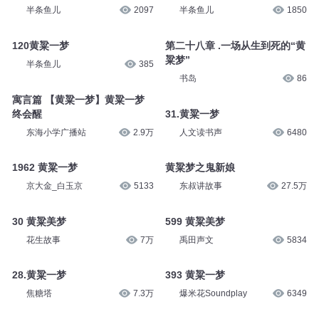
半条鱼儿
2097
半条鱼儿
1850
120黄粱一梦
第二十八章 .一场从生到死的“黄
粱梦”
半条鱼儿
385
书岛
86
寓言篇 【黄粱一梦】黄粱一梦
终会醒
31.黄粱一梦
东海小学广播站
2.9万
人文读书声
6480
1962 黄粱一梦
黄粱梦之鬼新娘
京大金_白玉京
5133
东叔讲故事
27.5万
30 黄粱美梦
599 黄粱美梦
花生故事
7万
禹田声文
5834
28.黄粱一梦
393 黄粱一梦
焦糖塔
7.3万
爆米花Soundplay
6349