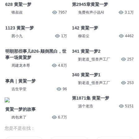
628 黄粱一梦
第2945章黄粱一梦
锋叔叔
7957
免费有声小说AI
3.1万
1123 黄粱一梦
142 黄粱一梦
茜小九
1万
柳若尘
4462
明朝那些事儿826-颠倒黑白，世
341 黄粱一梦2
事一场黄粱梦
劉老道_怪兽声工厂
257
周建龙本尊
4.6万
340 黄粱一梦1
事典｜黄粱一梦
劉老道_怪兽声工厂
253
吉生学堂
96
第1871集 黄粱一梦
源个老浩
5151
黄粱一梦的故事
肉包来了
6.7万
您是不是在找：