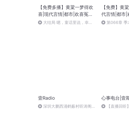
【免费多播】黄粱一梦得欢
【免费】黄粱
喜|现代言情|都市|欢喜冤
代言情|都市|
家|AI多播
辑
大结局 嗯，童话里说，幸福
第066章 
快乐是结局（二）
方舟季家什么的
壹Radio
心事电台|壹
深圳大鹏西涌鹤薮村听涛阁民
【直播回听】
宿
幸运遇见你~