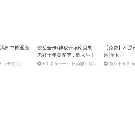
冯阎中原逐鹿
说岳全传/神秘开场论因果，
【免费】不是黄
忠奸千年黄粱梦，叹人生！
园|单女主
3 （全文完）
53 第五十一回 伍尚志计摆火
第八十五章 
牛阵，鲍方祖赠宝破妖人