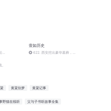
壹如历史
松聆
622. 西安挖出豪华墓葬，墓
主为9岁小女孩，棺盖上刻着“开
者即死”！
载。
粱
黄粱别梦
黄粱记事
荒凉城的黄粱梦
末世之时一枕黄粱
事野猫在线听
父与子书听故事全集