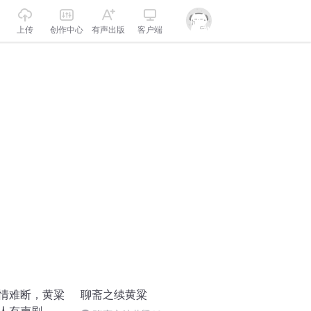
上传
创作中心
有声出版
客户端
怨情难断，黄粱
聊斋之续黄粱