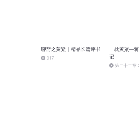
聊斋之黄粱｜精品长篇评书
一枕黄粱—蒋
记
017
第二十二章 