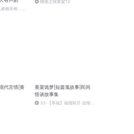
多人有声剧
聊斋之续黄粱13
若见诸相非相，即
】
现代言情|黄
黄粱诡梦|短篇鬼故事|民间
怪谈故事集
33-【享福】福报耗尽 业报就
该显现了