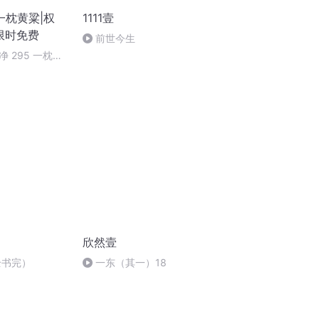
一枕黄粱|权
1111壹
|限时免费
前世今生
 295 一枕黄
欣然壹
全书完）
一东（其一）18