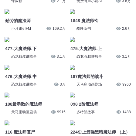
锋叔叔
2.1万
免费有声小说AI
3.6万
勤劳的魔法师
1648 魔法师怜
小月姐姐FM
169.2万
酷匠听书
2.6万
477-大魔法师-下
475-大魔法师-上
恐龙叔叔讲故事
3.1万
恐龙叔叔讲故事
3.1万
476-大魔法师-中
187魔法师的战斗
恐龙叔叔讲故事
3万
天马座动画剧场
9960
188最勇敢的魔法师
098 2阶魔法师
天马座动画剧场
9915
多特熊故事
1488
116.魔法师僵尸
224史上最强黑暗魔法师 （上）