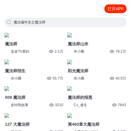
打开APP
魔法编年史之魔法师
魔法师
魔法师山米
皮皮TV寡妇
2.1万
米小圈
79.1万
魔法师招生
阳光魔法师
米小圈
55.7万
米小圈
40.9万
009 魔法师
魔法师的报恩
多特熊故事
3210
Cv_逢生
7843
127 大魔法师
第460章大魔法师