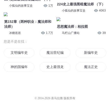
224史上最强黑暗魔法师 （下）
小狐仙的故事宝盒
1万
小狐仙的故事宝盒
4063
第152章（两种职业：魔法师和
法师）
思想魔法师：柏拉图
冰糖崽崽
1.7万
马栏山广播站
39
您是不是在找：
文明编年史
魔法世纪编年史
新编年史
神的国编年史
史上最强龙魔法师
魔法正史
编年史世界
星海编年史
史前法神
魔法史的天空
史上最强法神
星空编年史
© 2014-
2026
喜马拉雅 版权所有
剑与魔法史
圣剑编年史
神国编年史