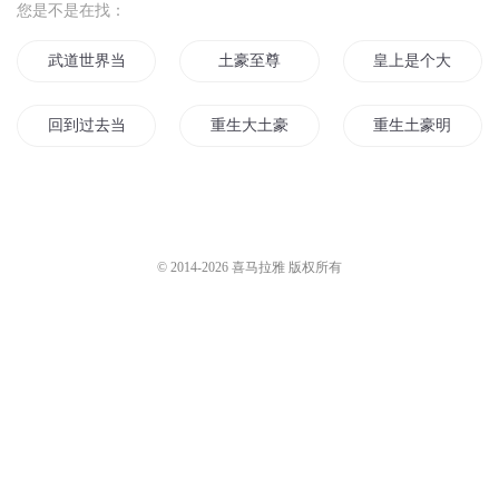
您是不是在找：
武道世界当土豪
土豪至尊
皇上是个大土豪
回到过去当土豪
重生大土豪
重生土豪明星
重生成土豪
重生仙界小土豪
大土豪系统
苏俄再起
第一女土豪
火影之土豪系统
© 2014-
2026
喜马拉雅 版权所有
修真界大土豪
我要成为土豪
重生之土豪人生
神界的土豪金
重生之大土豪
我真是土豪
我在末世当土豪
我真是大土豪