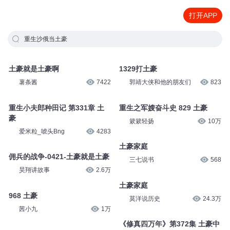
打开APP
重生沙俄当土豪
土豪就是土豪啊
1329打土豪
薯条酱
7422
郭靖大侠和他的朋友们
823
重生小夫郎种田记 第331章 土
重生之军嫂奋斗史 829 土豪
豪
簌簌轻扬
10万
爱米粒_唬头Bng
4283
土豪家庭
佣兵的战争-0421-土豪就是土豪
三七说书
568
昊翔讲故事
2.6万
土豪家庭
968 土豪
莫洋说历史
24.3万
茜小九
1万
《修真四万年》第372集 土豪中