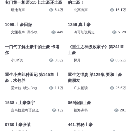
玄门第一相师515 比土豪还土豪
的土豪！
瑶池有声
6.4万
北冥有声
16.1万
1099-土豪田韶
1259 真土豪
文澜睿声_澜小玖
449
涛哥细说历史
5129
一口气了解土豪中的土豪 卡塔
《重生之神级败家子》第241章
尔
土豪
小Lin说
3.8万
探月
65.2万
重生小夫郎种田记 第145章 土
重生之悍妻 第129集 要和土豪
豪，求包养
做朋友
爱米粒_唬头Bng
1.1万
广东畅读
25.6万
1568：土豪秦宇
069怪癖土豪
喜马拉雅粤语频道
1万
福海讲书
281
0760土豪张某
441-神秘土豪