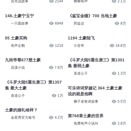
吉光说故事
2144
卿卿有声
2.1万
148-土豪宁玉宁
《鉴宝金瞳》700 当地土豪
一只圆故事
6949
郭益达
8万
05 土豪买狗
1194 土豪陆飞
有声企鹅
1219
斗音帝
16.8万
九转帝尊677楚土豪
《斗罗大陆5重生唐三》第1301
集 最弱土豪
花溪小说
7.8万
喜道公子
1.3万
《斗罗大陆5重生唐三》第1357
集 最大土豪
可乐诗词穿越记 364 土豪土豪
说的就是他啊
喜道公子
1万
狮子老爸讲故事
5.5万
土豪的婚礼啥样？
第768章土豪的世界
金星秀官方账号
4.2万
免费有声小说AI
2.8万