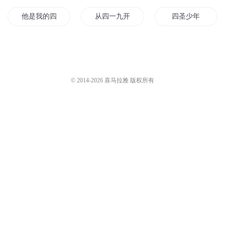
四年级上23第16课《风筝》
宝宝认世界
2万
宝宝认世界
2万
四年级下11千年梦圆在今朝
四年级下38宝葫芦的秘密
宝宝认世界
1.8万
宝宝认世界
1.3万
您是不是在找：
重生一九四四
四世至尊
妖风四起
他是我的四年
从四一九开始
四圣少年
四海为尊
四界一梦
末日四皇
穿越三从四德
四级文明
我们的四十年
© 2014-
2026
喜马拉雅 版权所有
三神四魔
四四在女尊世界
九州四海记