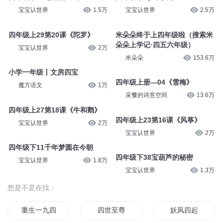
宝宝认世界
2.3万
麦芽糖儿童剧场
8.8万
四年级下册—06《蜂》
四年级下39巨人的花园
采蘩的诗意空间
9.9万
宝宝认世界
1.3万
四年级下25七月的天山
四年级下4乡下人家
宝宝认世界
1.5万
宝宝认世界
2.5万
四年级上29第20课《陀罗》
米朵朵终于上四年级啦（搜索米
朵朵上学记·四五六年级）
宝宝认世界
2万
米朵朵
153.6万
小学一年级丨文房四宝
四年级上册—04《雪梅》
魔方语文
1万
采蘩的诗意空间
13.6万
四年级上27第18课《牛和鹅》