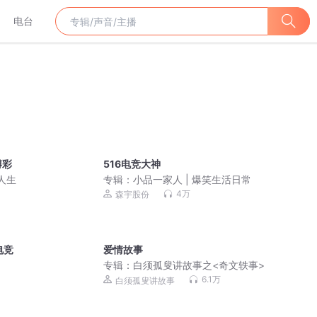
电台
博彩
516电竞大神
人生
专辑：
小品一家人 | 爆笑生活日常
4万
森宇股份
电竞
爱情故事
专辑：
白须孤叟讲故事之<奇文轶事>
6.1万
白须孤叟讲故事