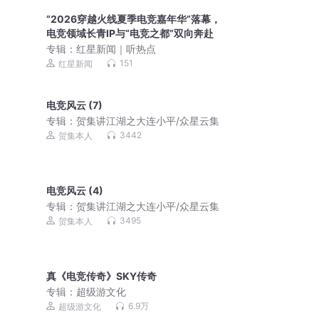
“2026穿越火线夏季电竞嘉年华”落幕，
电竞领域长青IP与“电竞之都”双向奔赴
专辑：
红星新闻｜听热点
151
红星新闻
电竞风云 (7)
专辑：
贺集讲江湖之大连小平/众星云集
3442
贺集本人
电竞风云 (4)
专辑：
贺集讲江湖之大连小平/众星云集
3495
贺集本人
真《电竞传奇》SKY传奇
专辑：
超级游文化
6.9万
超级游文化