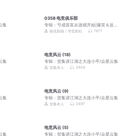
0358 电竞俱乐部
云集
专辑：
亏成首富从游戏开始|爆笑＆反套
路|动漫同期|多人剧
7677
狼笑剧场丨华音剧社
电竞风云 (18)
云集
专辑：
贺集讲江湖之大连小平/众星云集
3404
贺集本人
电竞风云 (9)
云集
专辑：
贺集讲江湖之大连小平/众星云集
3497
贺集本人
电竞风云 (5)
云集
专辑：
贺集讲江湖之大连小平/众星云集