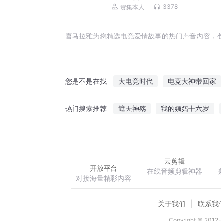
3378
贺集本人
喜马拉雅为您精选电竞爱情故事的热门声音内容，
大电竞时代
电竞大神带回家
您是不是在找：
重生之电竞男神是女生
电竞
遮天神殇
我的姨妈十六岁
热门搜索推荐：
电竞之女王本纪
电竞时空
重生之魔尊夫人不好追
欲都
云剪辑
开放平台
在线音频剪辑神器
对接海量精彩内容
关于我们
联系我
Copyright © 2012-