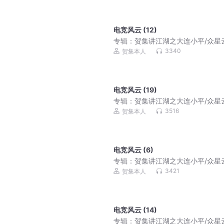
电竞风云 (12)
专辑：
贺集讲江湖之大连小平/众星
3340
贺集本人
电竞风云 (19)
专辑：
贺集讲江湖之大连小平/众星
3516
贺集本人
电竞风云 (6)
专辑：
贺集讲江湖之大连小平/众星
3421
贺集本人
电竞风云 (14)
专辑：
贺集讲江湖之大连小平/众星