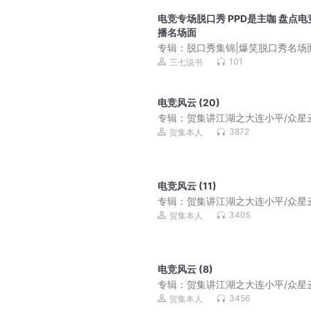
电竞专场脱口秀 PPD是主咖 盘点电
播名场面
专辑：
脱口秀集锦|爆笑脱口秀名场
航|徐志胜|李雪琴
101
三七说书
电竞风云 (20)
专辑：
贺集讲江湖之大连小平/众星
3872
贺集本人
电竞风云 (11)
专辑：
贺集讲江湖之大连小平/众星
3405
贺集本人
电竞风云 (8)
专辑：
贺集讲江湖之大连小平/众星
3456
贺集本人