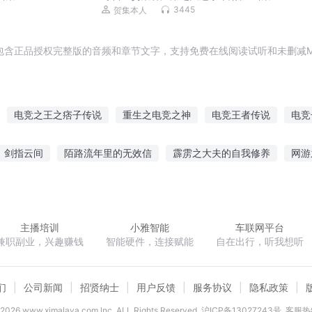
3445
贺集本人
包含正品授权完整版的音频和章节文字，支持免费在线阅读试听和未删减M
电竞之王之痞子传说
重生之电竞之神
电竞王者传说
电竞
王者之路
我成为了电竞大神
电竞神起之路
重生我的电竞时代
剑指云间
陌路流年里的无效信
霹雳之大夫的自我修养
网游
电竞学校
我的电竞女友
电竞网游之王者归来
香帅窃玉偷香
道佛一体
千金再嫁夫君萌萌哒
三国孔明传
主播培训
小雅智能
车联网平台
兼职副业，兴趣赚钱
智能硬件，连接赋能
自在出行，听我想听
们
公司新闻
招贤纳士
用户反馈
服务协议
隐私政策
2026
www.ximalaya.com lnc. ALL Rights Reserved
沪ICP备13027243号
客服热线