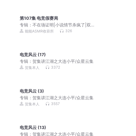
第107集 电竞假赛局
专辑：
不在场证明|小说情节杀疯了|双男
主高能探案|极限反转|全员嫌疑|完结
326
能能ASMR收容所
电竞风云 (17)
专辑：
贺集讲江湖之大连小平/众星云集
3372
贺集本人
电竞风云 (3)
专辑：
贺集讲江湖之大连小平/众星云集
3557
贺集本人
电竞风云 (13)
专辑：
贺集讲江湖之大连小平/众星云集