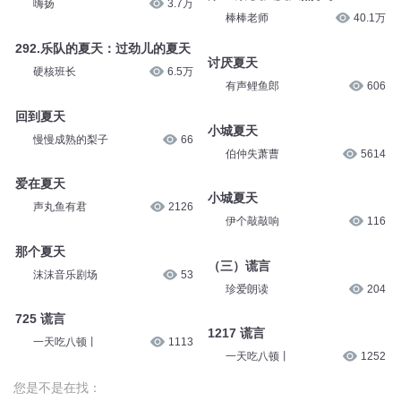
嗨扬
3.7万
棒棒老师
40.1万
292.乐队的夏天：过劲儿的夏天
讨厌夏天
硬核班长
6.5万
有声鲤鱼郎
606
回到夏天
小城夏天
慢慢成熟的梨子
66
伯仲失萧曹
5614
爱在夏天
小城夏天
声丸鱼有君
2126
伊个敲敲响
116
那个夏天
（三）谎言
沫沫音乐剧场
53
珍爱朗读
204
725 谎言
1217 谎言
一天吃八顿丨
1113
一天吃八顿丨
1252
您是不是在找：