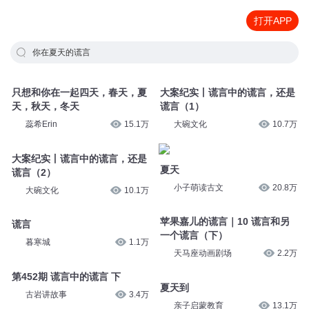
打开APP
你在夏天的谎言
只想和你在一起四天，春天，夏
大案纪实丨谎言中的谎言，还是
天，秋天，冬天
谎言（1）
蕊希Erin
15.1万
大碗文化
10.7万
大案纪实丨谎言中的谎言，还是
夏天
谎言（2）
小子萌读古文
20.8万
大碗文化
10.1万
苹果嘉儿的谎言｜10 谎言和另
谎言
一个谎言（下）
暮寒城
1.1万
天马座动画剧场
2.2万
第452期 谎言中的谎言 下
夏天到
古岩讲故事
3.4万
亲子启蒙教育
13.1万