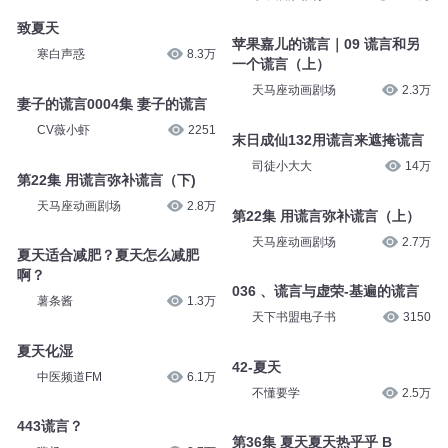
致夏天
苹果嘉儿的谎言｜09 谎言和另
寒白声惑
8.3万
一个谎言（上）
天马座动画剧场
2.3万
妻子的谎言0004集 妻子的谎言
CV薇小虾
2251
末日成仙132用谎言来遮掩谎言
司徒小大大
14万
第22集 用谎言弥补谎言（下)
天马座动画剧场
2.8万
第22集 用谎言弥补谎言（上）
天马座动画剧场
2.7万
夏天适合减肥？夏天怎么减肥
啊？
036 、谎言与虚荣-基遍的谎言
薯条酱
1.3万
天下书盟电子书
3150
夏天化湿
42-夏天
中医频道FM
6.1万
不懂要学
2.5万
443谎言？
第36集 夏天夏天热乎乎 B