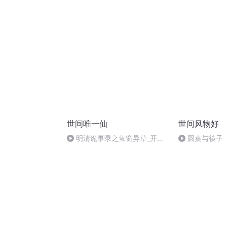
世间唯一仙
世间风物好
明清诡事录之萤窗异草_开讲
圆桌与筷子
明清诡事录之萤窗异草_开讲