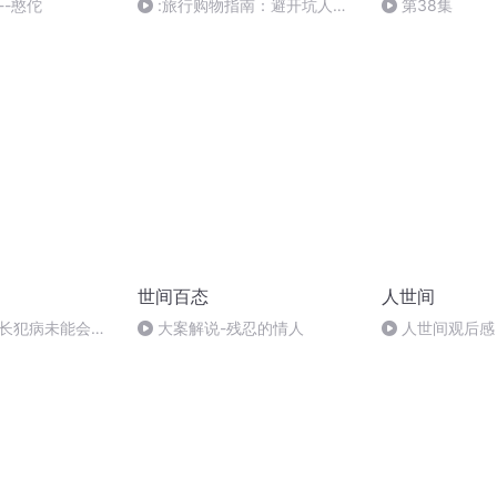
--憨佗
:旅行购物指南：避开坑人的
第38集
陷阱，享受更好的购物体验
世间百态
人世间
省长犯病未能会亲
大案解说-残忍的情人
人世间观后感