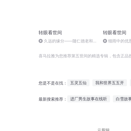
转眼看世间
转眼看世间
久远的缘分——随仁德老和尚
细雨中的优
访问韩国日记一
育团出访日本散
喜马拉雅为您推荐第五世间的精选专辑，包含正品
五灵五仙
我和世界五五开
您是不是在找：
五行战国
长生五万年
我
进厂男生故事在线听
白雪故
最新搜索推荐：
五行之剑
五神五行剑
飞侠故事音频在线听
七婶儿
幼儿故事西瓜在线听
播放听
云剪辑