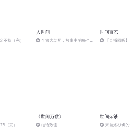
人世间
世间百态
 金不换（完）
全篇大结局，故事中的每个人
【直播回听】
都最终找到了自己内心的归处
《世间万数》
世间杂谈
78（完）
结语致谢
来自洛杉矶的