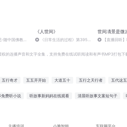
《人世间》
世间凊景是微
思-随中国佛教教
《日常生活的过程》第395-
【直播回听】
记2
400页
授权的连播声音和文字全集，支持免费在线试听阅读和有声书MP3打包下
五行奇才
五五开开始
大道五十
五行之天行者
五代这五
与天道五五开
五十五人
上下五千万年
五代战歌
五行君王
事免费听小说
听故事新妈妈在线观看
清晨听故事文案短句子
听故事
听故事说有趣的成语
把酒倒满讲故事给你听
伤心故事
故事说晚安
女子训练故事在线听
主播培训
小雅智能
车联网平台