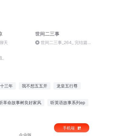
凉
世间二三事
聊天
世间二三事_264_ 完结篇
（3）
载。
十三年
我不想五五开
龙皇五行尊
一家五口重生记
五行五剑
听革命故事树良好家风
听英语故事系列ep
你听哭了吗
温柔故事给男朋友听
手机端
企业版