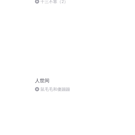
十三不靠（2）
人世间
鼠毛毛和傻蹦蹦