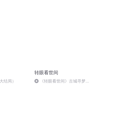
转眼看世间
大结局）
《转眼看世间》古城寻梦
（五）【欢迎订阅】