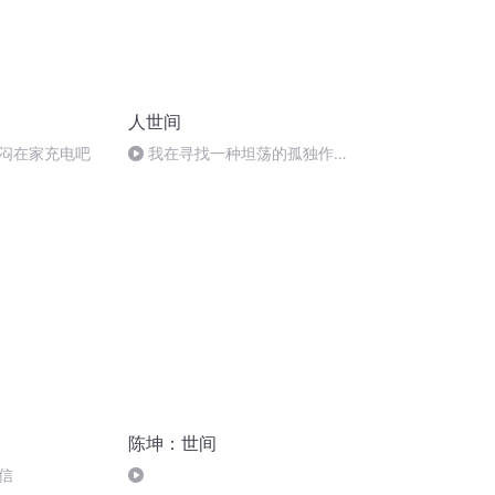
人世间
闷在家充电吧
我在寻找一种坦荡的孤独作者
小野酱
陈坤：世间
信