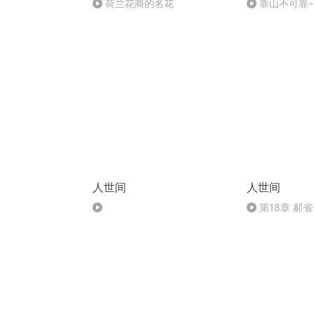
荷兰花商的名花
靠山不可靠-
人世间
人世间
第18章 郝
家