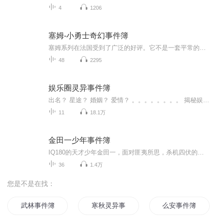
4
1206
塞姆-小勇士奇幻事件簿
塞姆系列在法国受到了广泛的好评。它不是一套平常的探险读物，它释放的，是孩子们华丽的想象；改变的，是他们看待生活的眼睛。
48
2295
娱乐圈灵异事件簿
出名？ 星途？ 婚姻？ 爱情？ 。。。。。。。。 揭秘娱乐圈鲜为人知的一切！另类的出卖灵魂！结果到底为何？ 欢迎收听，画师度假奉送 《娱乐圈灵异事件簿》 画师故事交流群：加微信binxinxuemo 正在录制新书《孟婆酒吧》，宝宝们多多关注啊！近期上架！
11
18.1万
金田一少年事件簿
IQ180的天才少年金田一，面对匪夷所思，杀机四伏的疑案，身临险境，每个蛛丝马迹都可能成为解迷的关键！层出不穷的巧妙杀人手段被一一破解！【凶手就在我们中间！】
36
1.4万
您是不是在找：
武林事件簿
寒秋灵异事件簿
么安事件簿