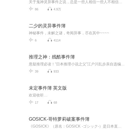
关于鬼神灵异事件之说，总是一些人相信一些人不相信一些人摇摆不定，鬼魂和身体的关系就象电磁波和对讲机的关系。鬼魂也就是一种磁场，有记忆的磁场。鬼魂和肉体是这样的关系：人分肉体和鬼魂两部分，身体为鬼魂服务，鬼魂又依赖于身体，器官的存在是为了身体健康保留，这样才使鬼魂不消失。鬼魂灵异这些都是应人而异的，你信则有，不信则无.
86
4.9万
二少的灵异事件簿
神秘事件，未解之谜，奇闻异事，尽在其中~~~~
6
4114
推理之神：残酷事件簿
悬疑推理必读！“日本推理小说之父”江户川乱步亲自选编的世界经典“杀人犯肖像”小说！——《杀人犯的肖像》——饥饿、压抑、霸凌，一间如寒冬般冷漠的学校……《信、望、爱》——荒野上的暴烈日光，刺穿了有罪者的心脏。《杀手》——等待即将来敲门的死...
39
933
未定事件簿 英文版
欢迎收听…
17
68
GOSICK-哥特萝莉破案事件簿
《GOSICK》（原名：GOSICK -ゴシック-）是日本直木赏作家樱庭一树的系列推理小说。作品亦改编成同名漫画和电视动画。每周六，日更新就在圣玛格丽特学园图书馆塔上方、绿意盎然的房间内，有位妖精般的少女──维多利加在此等待，似乎是借着探索混沌的世界来...