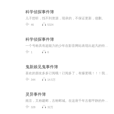
科学侦探事件簿
儿子想听，找不到资源，现录的，不保证更新，侵删。
46
5324
科学侦探事件簿
一个号称具有超能力的少年在影音网站表现出超凡的特异功能，引起人们广泛关注，另一方面运用科学原理进行推理，破案的科学侦探谜野真实声望也越来越高，真实受邀参与电视节目的录制与超能力少年正面对决，没想到过程中竟暗藏着阴谋与挑衅真实因无法破解对...
1
6
鬼新娘见鬼事件簿
喜欢的朋友多多订阅哦！订阅多了，有爆更哦！！！我老家的傻表弟娶了一个貌美如花的老婆，新婚之日我去老家参加婚礼，却不想结婚当天新娘死了！新娘死了之后，怪事频繁发生，参加婚礼的那些人，一个个都死了！！“天黑黑……欲落雨……新媳妇……坐花轿…...
344
14.5万
灵异事件簿
南京，又称建邺，古称邺城。在这座千年古都平静的外表下，实则暗地里潜藏着巨大的危机，这是一起由宗教引发的阴谋。邺城晚报知名记者高觉，凭借着其多年的职业特殊性以及出色的推理才能，经营着一家侦探事务所。故事的起因，源自一件奇怪的委托，紧接着，...
328
32万