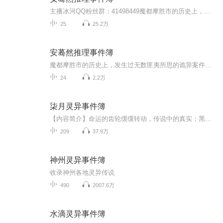
主播冰河QQ粉丝群：41498449魔都摩胜市的历史上，发生过无数匪夷所思的诡异案件。 怨灵居然寄来索命的信件；死者临死前居然声称杀害她的凶手是个不存在的人；梦境中的恶魔居然出现于现实中进行杀戮；西洋画中的死亡场景却成为真实的凶案现场…… 推理小说...
25
25.2万
安蓦然推理事件簿
魔都摩胜市的历史上，发生过无数匪夷所思的诡异案件。 怨灵居然寄来索命的信件；死者临死前居然声称杀害她的凶手是个不存在的人；梦境中的恶魔居然出现于现实中进行杀戮；西洋画中的死亡场景却成为真实的凶案现场…… 推理小说家安蓦然将一件件奇案抽丝剥茧，解开一个个令人毛骨悚然的谜团真相！
24
2.2万
柒月灵异事件簿
【内容简介】命运的齿轮缓缓转动，传说中的真实；黑夜下的诅咒；诡异的血色谜案；精彩的奇人异事；淹没在历史中真相的画轴正在为你展开。【作者/主播简介】作者：Miss古月，网络小说作家。主播：籽籽木语。【购买须知】1、本作品为付费有声书，前40集为免...
209
37.9万
神州灵异事件簿
收录神州各地灵异传说
490
2007.6万
水滴灵异事件簿