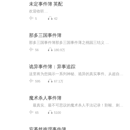
未定事件簿 英配
欢迎收听…
5
42
那多三国事件簿
那多三国事件簿那多三国事件薄之桃园三结义 ...
56
180.9万
诡异事件簿：异事追踪
这里将为您揭示一系列神秘、诡异的真实事件。从超自然现象到未解之谜，从历史疑云到民间传说，我们将带您走进这些故事背后，探索那些不为人知的真相。
595
67.1万
魔术杀人事件簿
最真实、最不可思议的魔术杀人手法记录！割喉、刺眼、分尸……忠告：千万不要相信你的眼睛！淫欲、饕餮、懒惰、贪婪、傲慢、嫉妒、暴怒……杀人恶魔，死神的右手，再度归来！到底是正义？还是以正义为名为所欲为？刘的右手，揭开了一切魔术的序幕，邪恶...
65
5100
安蓦然推理事件簿